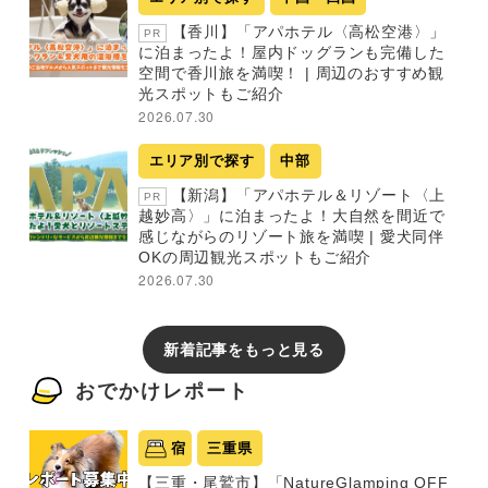
【香川】「アパホテル〈高松空港〉」
PR
に泊まったよ！屋内ドッグランも完備した
空間で香川旅を満喫！ | 周辺のおすすめ観
光スポットもご紹介
2026.07.30
エリア別で探す
中部
【新潟】「アパホテル＆リゾート〈上
PR
越妙高〉」に泊まったよ！大自然を間近で
感じながらのリゾート旅を満喫 | 愛犬同伴
OKの周辺観光スポットもご紹介
2026.07.30
新着記事をもっと見る
おでかけレポート
宿
三重県
【三重・尾鷲市】「NatureGlamping OFF