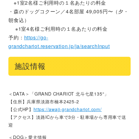
※1室2名様ご利用時の１名あたりの料金
・森のドッグコクーン／4名部屋 49,005円〜（夕・
朝食込）
※1室4名様ご利用時の１名あたりの料金
予約：
https://go-
grandchariot.reservation.jp/ja/searchInput
施設情報
＜DATA＞「GRAND CHARIOT 北斗七星135°」
【住所】兵庫県淡路市楠本2425-2
【公式HP】
https://awaji-grandchariot.com/
【アクセス】淡路ICから車で3分・駐車場から専用車で送
迎
＜DOG＞愛犬情報