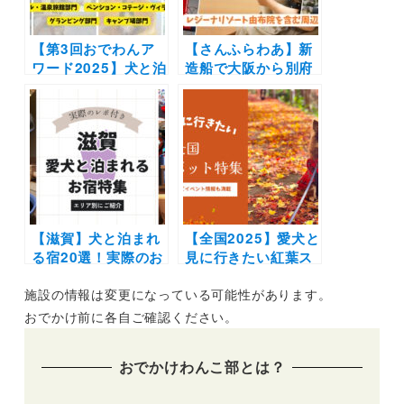
【第3回おでわんア
【さんふらわあ】新
ワード2025】犬と泊
造船で大阪から別府
まれる人気の宿ラン
へ！ウィズペットル
キング結果発表（4
ーム体験レポート |
部門別）〜飼い主さ
レジーナリゾート由
んからの推薦コメン
布院に泊まるモデル
トも〜
コース
【滋賀】犬と泊まれ
【全国2025】愛犬と
る宿20選！実際のお
見に行きたい紅葉ス
でかけレポート口コ
ポット28選！ライト
施設の情報は変更になっている可能性があります。
ミ付き | 人気の温泉
アップなどのイベン
宿からホテル・コテ
ト情報も | ドッグラ
おでかけ前に各自ご確認ください。
ージを紹介します
ン併設施設や吊り
橋・ケーブルカーな
おでかけわんこ部とは？
ど非日常スポット満
載