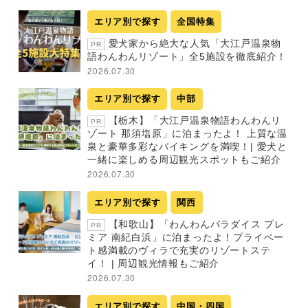
エリア別で探す
全国特集
愛犬家から絶大な人気「大江戸温泉物
PR
語わんわんリゾート」全5施設を徹底紹介！
2026.07.30
エリア別で探す
中部
【栃木】「大江戸温泉物語わんわんリ
PR
ゾート 那須塩原」に泊まったよ！ 上質な温
泉と豪華多彩なバイキングを満喫！| 愛犬と
一緒に楽しめる周辺観光スポットもご紹介
2026.07.30
エリア別で探す
関西
【和歌山】「わんわんパラダイス プレ
PR
ミア 南紀白浜」に泊まったよ！プライベー
ト感満載のヴィラで充実のリゾートステ
イ！ | 周辺観光情報もご紹介
2026.07.30
エリア別で探す
中国・四国