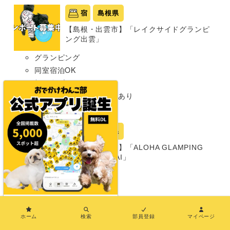
宿
島根県
【島根・出雲市】「レイクサイドグランピ
ング出雲」
グランピング
同室宿泊OK
部屋食プランあり
プライベートドッグランあり
犬種条件: 要問い合わせ
宿
茨城県
【茨城・猿島郡】「ALOHA GLAMPING
RESORT SAKAI」
グランピング
同室宿泊OK
部屋食プランあり
×
プライベートドッグランあり
ホーム
検索
部員登録
マイページ
共用ドッグランあり