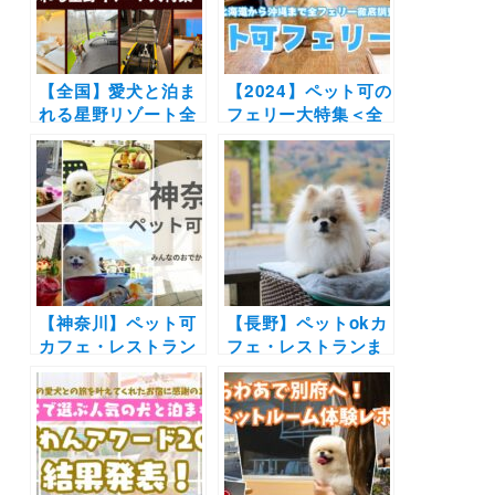
【全国】愛犬と泊ま
【2024】ペット可の
れる星野リゾート全
フェリー大特集＜全
42施設大特集！実際
24隻＞北海道から沖
のお泊まり写真レポ
縄までウィズペット
や口コミも | 大切な
ルーム・ペットルー
ペットと特別な旅行
ムで愛犬と非日常の
を楽しもう♪
旅へ
【神奈川】ペット可
【長野】ペットokカ
カフェ・レストラン
フェ・レストランま
30選 | 愛犬と一緒に
とめ30選！| 自然豊
中華街の食べ放題や
かな景色に包まれて
アフタヌーンティー
お蕎麦やピザを愛犬
を楽しもう♪
と楽しもう♪