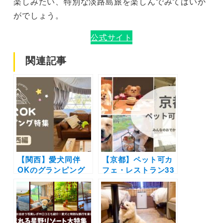
楽しみたい、特別な淡路島旅を楽しんでみてはいか
がでしょう。
公式サイト
関連記事
【関西】愛犬同伴
【京都】ペット可カ
OKのグランピング
フェ・レストラン33
施設14選！プライベ
選！店内OKの和菓
ートドッグラン付き
子店やドッグラン付
やオーシャンビュー
きのカフェまとめ｜
の新施設も！
実際のおでかけレポ
ート付き