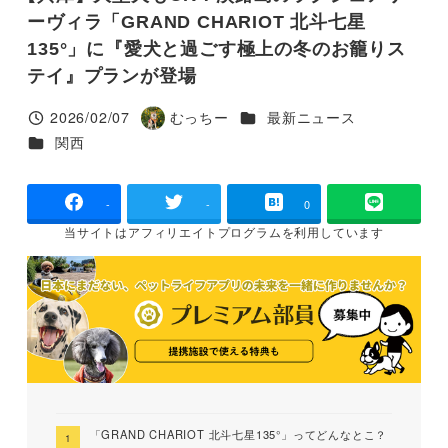
ーヴィラ「GRAND CHARIOT 北斗七星
135°」に『愛犬と過ごす極上の冬のお籠りス
テイ』プランが登場
カテゴリー
2026/02/07
むっちー
最新ニュース
投稿日
著
カテゴリー
関西
者
-
-
0
当サイトは
アフィリエイトプログラムを
利用しています
「GRAND CHARIOT 北斗七星135°」ってどんなとこ？