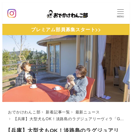
メ
イ
MENU
ン
プレミアム部員募集スタート>>
コ
ン
テ
ン
ツ
へ
移
動
おでかけわんこ部
新着記事一覧
最新ニュース
【兵庫】大型犬もOK！淡路島のラグジュアリーヴィラ「GRAND CHARIOT 北斗七星135°」に『愛犬と過ごす極上の冬のお籠りステイ』プランが登場
【兵庫】大型犬もOK！淡路島のラグジュアリ