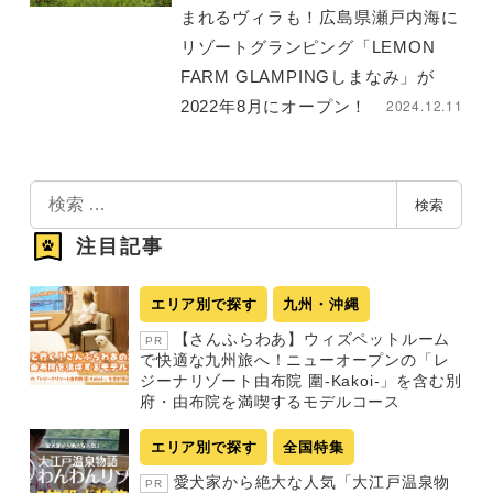
まれるヴィラも！広島県瀬戸内海に
リゾートグランピング「LEMON
FARM GLAMPINGしまなみ」が
2024.12.11
2022年8月にオープン！
検
検索
索
注目記事
エリア別で探す
九州・沖縄
【さんふらわあ】ウィズペットルーム
PR
で快適な九州旅へ！ニューオープンの「レ
ジーナリゾート由布院 圍-Kakoi-」を含む別
府・由布院を満喫するモデルコース
エリア別で探す
全国特集
愛犬家から絶大な人気「大江戸温泉物
PR