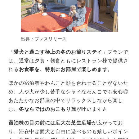
出典：プレスリリース
「
愛犬と過ごす極上の冬のお籠りステイ
」プランで
は、通常は夕食・朝食ともにレストラン棟で提供さ
れる
お食事を、特別にお部屋で楽しめます
。
ほかの宿泊者やわんこと顔を合わせることがないた
め、人や犬が少し苦手なシャイなわんこでも安心◎
あたたかなお部屋の中でリラックスしながら楽し
む、
冬ならではのおこもり旅
が叶います♪
宿泊棟の目の前には広大な芝生広場
が広がってお
り、滞在中は愛犬と自由に遊べるのも嬉しいポイン