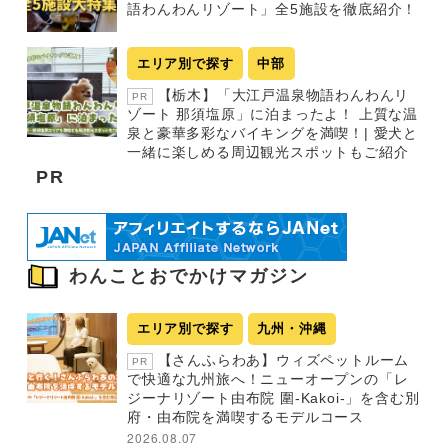
語わんわんリゾート」全5施設を徹底紹介！
エリア別で探す
中部
【栃木】「大江戸温泉物語わんわんリ
PR
ゾート 那須塩原」に泊まったよ！ 上質な温
泉と豪華多彩なバイキングを満喫！| 愛犬と
一緒に楽しめる周辺観光スポットもご紹介
PR
わんことおでかけマガジン
エリア別で探す
九州・沖縄
【さんふらわあ】ウィズペットルーム
PR
で快適な九州旅へ！ニューオープンの「レ
ジーナリゾート由布院 圍-Kakoi-」を含む別
府・由布院を満喫するモデルコース
2026.08.07