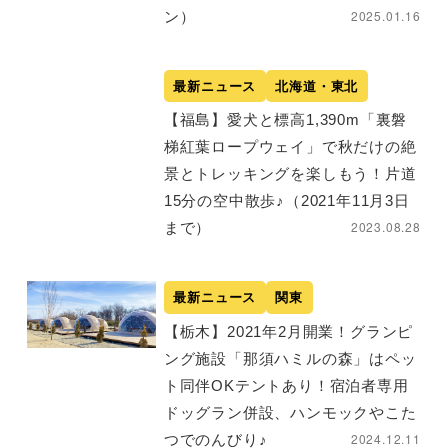
2025.01.16
ン）
最新ニュース
北海道・東北
【福島】愛犬と標高1,390m「裏磐
梯紅葉ロープウェイ」で秋だけの絶
景とトレッキングを楽しもう！片道
15分の空中散歩♪（2021年11月3日
2023.08.28
まで）
最新ニュース
関東
【栃木】2021年2月開業！グランピ
ング施設「那須ハミルの森」はペッ
ト同伴OKテントあり！宿泊者専用
ドッグラン併設、ハンモックやこた
2024.12.11
つでのんびり♪