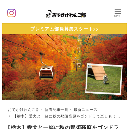
メ
イ
MENU
ン
プレミアム部員募集スタート>>
コ
ン
テ
ン
ツ
へ
移
動
おでかけわんこ部
新着記事一覧
最新ニュース
【栃木】愛犬と一緒に秋の那須高原をゴンドラで楽しもう！山頂ドッグランも♪「紅葉那須ゴンドラ」開始！（2021年11月7日まで）
【栃木】愛犬と一緒に秋の那須高原をゴンドラ