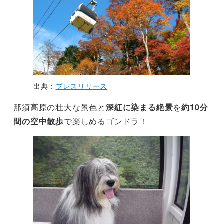
出典：
プレスリリース
那須高原の壮大な景色と
深紅に染まる絶景
を
約10分
間の空中散歩
で楽しめるゴンドラ！