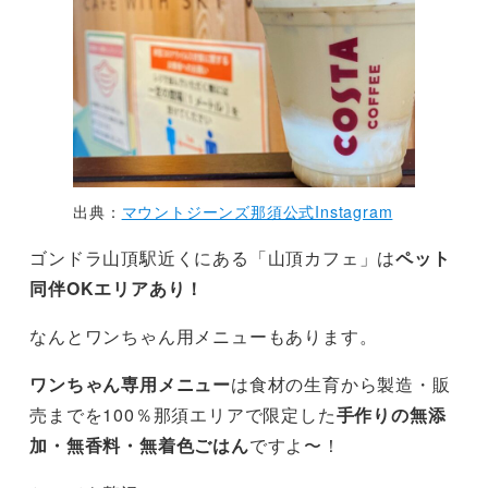
出典：
マウントジーンズ那須公式Instagram
ゴンドラ山頂駅近くにある「山頂カフェ」は
ペット
同伴OKエリアあり！
なんとワンちゃん用メニューもあります。
ワンちゃん専用メニュー
は食材の生育から製造・販
売までを100％那須エリアで限定した
手作りの無添
加・無香料・無着色ごはん
ですよ〜！