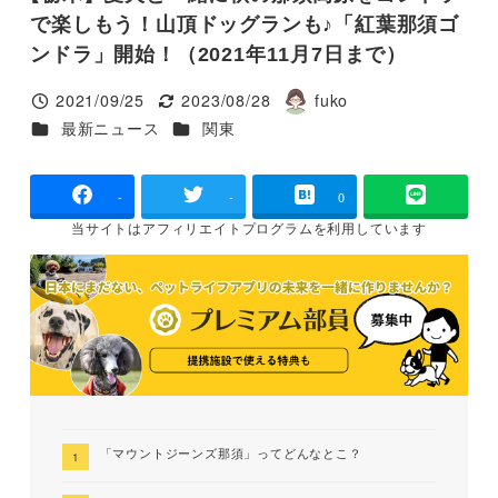
で楽しもう！山頂ドッグランも♪「紅葉那須ゴ
ンドラ」開始！（2021年11月7日まで）
2021/09/25
2023/08/28
fuko
投稿日
更新日
著
カテゴリー
カテゴリー
最新ニュース
関東
者
-
-
0
当サイトは
アフィリエイトプログラムを
利用しています
「マウントジーンズ那須」ってどんなとこ？