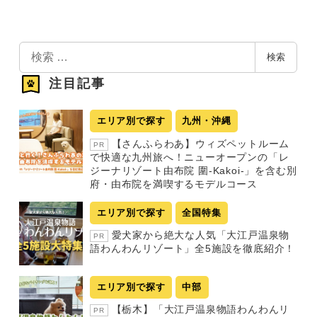
検
検索
索
注目記事
エリア別で探す
九州・沖縄
【さんふらわあ】ウィズペットルーム
PR
で快適な九州旅へ！ニューオープンの「レ
ジーナリゾート由布院 圍-Kakoi-」を含む別
府・由布院を満喫するモデルコース
エリア別で探す
全国特集
愛犬家から絶大な人気「大江戸温泉物
PR
語わんわんリゾート」全5施設を徹底紹介！
エリア別で探す
中部
【栃木】「大江戸温泉物語わんわんリ
PR