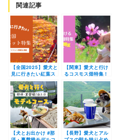
関連記事
【全国2025】愛犬と
【関東】愛犬と行け
見に行きたい紅葉ス
るコスモス畑特集！
ポット28選！ライト
見頃やイベント情報
アップなどのイベン
もご紹介（実際のお
ト情報も | ドッグラ
でかけレポートもあ
ン併設施設や吊り
り）
橋・ケーブルカーな
ど非日常スポット満
載
【犬とお出かけ #那
【長野】愛犬とアル
須・裏磐梯モデルコ
プスの朝を独り占め