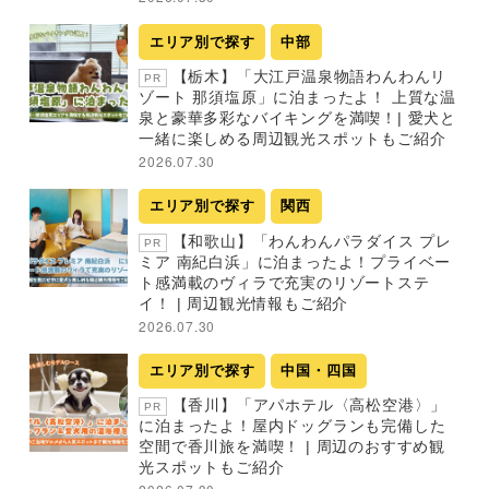
エリア別で探す
中部
【栃木】「大江戸温泉物語わんわんリ
PR
ゾート 那須塩原」に泊まったよ！ 上質な温
泉と豪華多彩なバイキングを満喫！| 愛犬と
一緒に楽しめる周辺観光スポットもご紹介
2026.07.30
エリア別で探す
関西
【和歌山】「わんわんパラダイス プレ
PR
ミア 南紀白浜」に泊まったよ！プライベー
ト感満載のヴィラで充実のリゾートステ
イ！ | 周辺観光情報もご紹介
2026.07.30
エリア別で探す
中国・四国
【香川】「アパホテル〈高松空港〉」
PR
に泊まったよ！屋内ドッグランも完備した
空間で香川旅を満喫！ | 周辺のおすすめ観
光スポットもご紹介