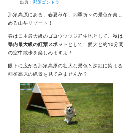
出典：
那須ゴンドラ
那須高原にある、春夏秋冬、四季折々の景色が楽し
める山岳リゾート！
春は日本最大級のゴヨウツツジ群生地として、
秋は
県内最大級の紅葉スポット
として、愛犬と約10分間
の空中散歩を楽しめますよ！
眼下に広がる那須高原の壮大な景色と深紅に染まる
那須高原の絶景を見てみませんか？