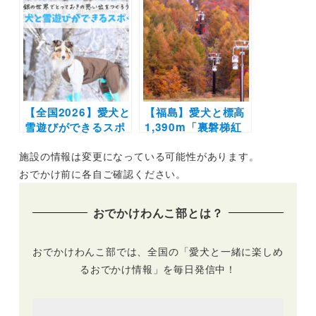
ートに泊まり自然と
「苗場ドラゴンド
グルメを満喫するプ
ラ」や地上高日本一
ラン！那須 花と体験
の「田代ロープウェ
の森～GOOD
ー」周遊コースで紅
NEWS～マウントジ
葉を満喫しよう
ーンズ那須～エンゼ
（2021年10月9日～
ルフォレスト白河高
11月7日）
原
【全国2026】愛犬と
【福島】愛犬と標高
雪遊びができるスポ
1,390m「裏磐梯紅
ット18選 | スキー場
葉ロープウェイ」で
施設の情報は変更になっている可能性があります。
のドッグランやスノ
秋だけの絶景とトレ
シュー体験など白銀
ッキングを楽しも
おでかけ前に各自ご確認ください。
の世界でとっておき
う！片道15分の空中
の思い出をつくろう
散歩♪（2021年11月
おでかけわんこ部とは？
♪
3日まで）
おでかけわんこ部では、全国の「愛犬と一緒に楽しめ
るおでかけ情報」を毎日発信中！