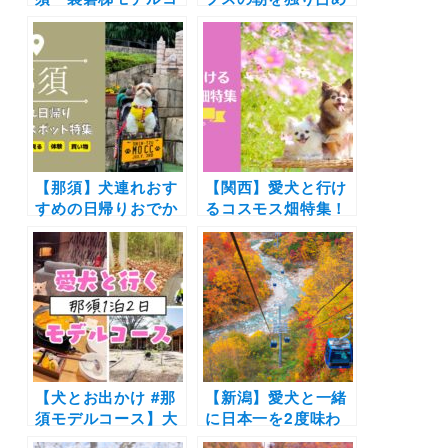
ース】愛犬と絶品そ
「コートヤード・バ
ばや広大なドッグラ
イ・マリオット白
ンがあるリゾートホ
馬」山頂絶景テラス
テルを満喫！那須茶
やドッグランを貸切
寮～マウントジーン
できるプランが登
ズ那須～ホテルエピ
場！夜は温泉付プレ
ナール那須～グラン
ミアルームで宿泊
デコ裏磐梯ロープウ
♪（2021年9月18日
ェイ
【那須】犬連れおす
〜11月13日）
【関西】愛犬と行け
すめの日帰りおでか
るコスモス畑特集！
けスポット特集！ペ
見頃やイベント情報
ットと一緒に観光や
もご紹介（実際のお
食事・体験を楽しも
でかけレポートあ
う♪穴場施設も紹介
り）
【犬とお出かけ #那
【新潟】愛犬と一緒
須モデルコース】大
に日本一を2度味わ
人気のコテージリゾ
える！日本最長の