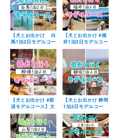
♪KAMO Kitchen～
明丸～淡路サービス
Rakuten STAY
エリア大観覧～ヴィ
VILLA 鴨川～SUP
ラオルティージャ～
GUIDE
幸せのパンケーキ 淡
KAMOGAWA～カモ
路島テラス
ガワバウム
【犬とお出かけ 白
【犬とお出かけ #福
馬1泊2日モデルコー
井1泊2日モデルコー
ス】愛犬家に人気の
ス】“ワンちゃんフ
スポットを制覇！白
ァースト”なお宿に
馬岩岳マウンテンリ
泊まるコース！一乗
ゾート～コートヤー
谷朝倉氏遺跡～福井
ド・バイ・マリオッ
駅西口恐竜広場～
ト白馬～呑者屋(のん
cafe Mare～あわら
じゃえ)～Snow
温泉 月香
Peak LAND
STATION HAKUBA
【犬とお出かけ #那
【犬とお出かけ 静岡
須モデルコース】大
1泊2日モデルコー
人気のコテージリゾ
ス】人気の伊豆でグ
ートに泊まり自然と
ルメや体験を堪能！
グルメを満喫するプ
伊豆高原ビールうま
ラン！那須 花と体験
いもん処店～伊豆テ