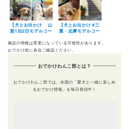
の森～GOOD
ディベア・ミュージ
NEWS～マウントジ
アム～小室山～プチ
ーンズ那須～エンゼ
ホテル アニマーレ
ルフォレスト白河高
プレミアム伊豆～グ
原
【犬とお出かけ 山
ラスマレライミュー
【犬とお出かけ #三
梨1泊2日モデルコー
ジアム
重・志摩モデルコー
ス】愛犬と富士山や
ス】愛犬と海の幸を
施設の情報は変更になっている可能性があります。
八ヶ岳を大満喫！〜
堪能＆コテージで宿
PAPER MOON～
泊プラン | 海女小屋
おでかけ前に各自ご確認ください。
Wan’s Resort 山中
磯人～志摩地中海村
湖～リゾナーレ八ヶ
～奥志摩アクアフォ
おでかけわんこ部とは？
岳 ピーマン通り～清
レスト～ともやま展
泉寮
望台
おでかけわんこ部では、全国の「愛犬と一緒に楽しめ
るおでかけ情報」を毎日発信中！