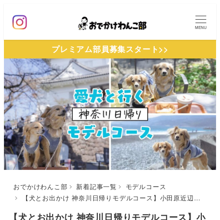
メ
イ
MENU
ン
プレミアム部員募集スタート>>
コ
ン
テ
ン
ツ
へ
移
動
おでかけわんこ部
新着記事一覧
モデルコース
【犬とお出かけ 神奈川日帰りモデルコース】小田原近辺を散策！小田原城址公園～きんじろうカフェ～御幸の浜～龍宮堂
【犬とお出かけ 神奈川日帰りモデルコース】小