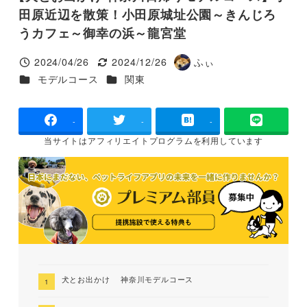
田原近辺を散策！小田原城址公園～きんじろ
うカフェ～御幸の浜～龍宮堂
2024/04/26
2024/12/26
ふぃ
投稿日
更新日
著
カテゴリー
カテゴリー
モデルコース
関東
者
-
-
-
当サイトは
アフィリエイトプログラムを
利用しています
犬とお出かけ 神奈川モデルコース