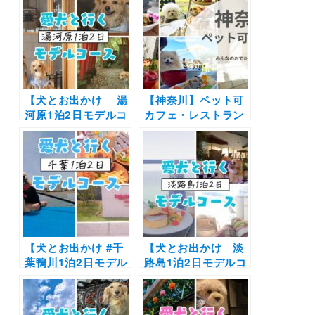
【犬とお出かけ 湯
【神奈川】ペット可
河原1泊2日モデルコ
カフェ・レストラン
ース】ドッグファー
30選 | 愛犬と一緒に
ストなお宿やカフェ
中華街の食べ放題や
を巡る！万葉公園～
アフタヌーンティー
コレドール湯河原
を楽しもう♪
Dog&Resort～
WAKAFE～湯河原カ
フェ
【犬とお出かけ #千
【犬とお出かけ 淡
葉鴨川1泊2日モデル
路島1泊2日モデルコ
コース】広々ヴィラ
ース】有名スポット
に泊まって初めての
巡りでグルメも景色
SUPにもチャレンジ
も満喫！漁師めし 友