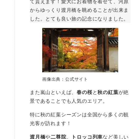
て貰えます！愛犬にお着物を着せて、河原
からゆっくり渡月橋を眺めることが出来ま
した。とても良い旅の記念になりました。
画像出典：公式サイト
また嵐山といえば、
春の桜
と
秋の紅葉
が絶
景であることでも人気のエリア。
特に秋の紅葉シーズンは全国から多くの観
光客が訪れます！
渡月橋
や
二尊院
、
トロッコ列車
など美しい