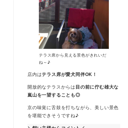
テラス席から見える景色がきれいだ
ね～♪
店内は
テラス席が愛犬同伴OK！
開放的なテラスからは
目の前に佇む雄大な
嵐山を一望することも◎
京の味覚に舌鼓を打ちながら、美しい景色
を堪能できそうですね♪
＼飼い主様からコメント／