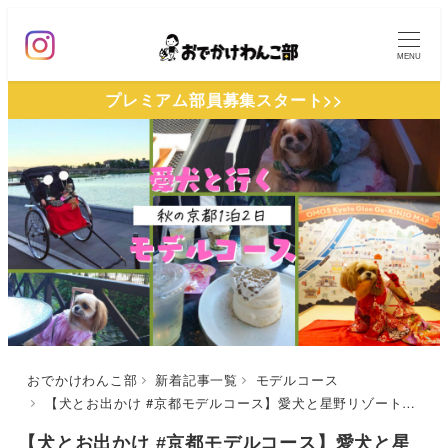
メ
イ
MENU
ン
プレミアム部員募集スタート>>
コ
ン
テ
ン
ツ
へ
移
動
おでかけわんこ部
新着記事一覧
モデルコース
【犬とお出かけ #京都モデルコース】愛犬と星野リゾートが運営するホテルにリーズナブルに宿泊＆秋の紅葉を満喫プラン | OMO5 京都祇園～Panel cafe京都～人力車のえびす屋～OBU CAFE
【犬とお出かけ #京都モデルコース】愛犬と星