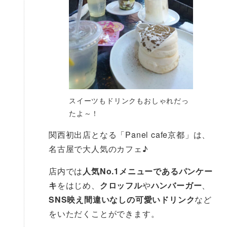
スイーツもドリンクもおしゃれだっ
たよ～！
関西初出店となる「Panel cafe京都」は、
名古屋で大人気のカフェ♪
店内では
人気No.1メニューであるパンケー
キ
をはじめ、
クロッフル
や
ハンバーガー
、
SNS映え間違いなしの可愛いドリンク
など
をいただくことができます。