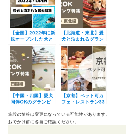
と特別な体験を♪
風呂完備など盛りだ
くさん！愛犬と自然
の中で特別な思い出
を作ろう♪
【全国】2022年に新
【北海道・東北】愛
規オープンした犬と
犬と泊まれるグラン
泊まれる宿・ホテ
ピング施設7選
ル・グランピング・
（2023年最新）モン
ヴィラ大特集！わん
ゴル遊牧民のゲルに
こ用お風呂やドッグ
泊まれる宿や超ドッ
ラン併設のドッグフ
グフレンドリーな人
レンドリー施設を紹
気リゾートまで紹介
介
♪
【中国・四国】愛犬
【京都】ペット可カ
同伴OKのグランピ
フェ・レストラン33
ング施設7選！オー
選！店内OKの和菓
施設の情報は変更になっている可能性があります。
シャンビューやダム
子店やドッグラン付
ビューを楽しめる！
きのカフェまとめ｜
おでかけ前に各自ご確認ください。
プライベートドッグ
実際のおでかけレポ
ランや天然露天風呂
ート付き