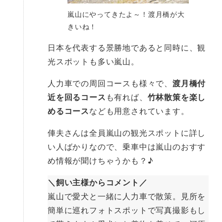
嵐山にやってきたよ～！渡月橋が大
きいね！
日本を代表する景勝地であると同時に、観
光スポットも多い嵐山。
人力車での周回コースも様々で、
渡月橋付
近を回るコース
も有れば、
竹林散策を楽し
めるコース
なども用意されています。
俥夫さんは全員嵐山の観光スポットに詳し
い人ばかりなので、乗車中は嵐山のおすす
め情報が聞けちゃうかも？♪
＼飼い主様からコメント／
嵐山で愛犬と一緒に人力車で散策。見所を
簡単に巡れフォトスポットで写真撮影もし