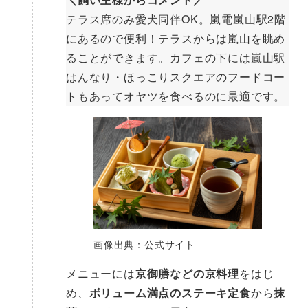
テラス席のみ愛犬同伴OK。嵐電嵐山駅2階
にあるので便利！テラスからは嵐山を眺め
ることができます。カフェの下には嵐山駅
はんなり・ほっこりスクエアのフードコー
トもあってオヤツを食べるのに最適です。
画像出典：公式サイト
メニューには
京御膳などの京料理
をはじ
め、
ボリューム満点のステーキ定食
から
抹