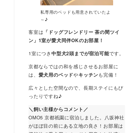
私専用のベッドも用意されていたよ
～♪
客室は
「ドッグフレンドリー 茶の間ツイ
ン」1室が愛犬同伴OKのお部屋！
1室につき
中型犬2頭までが宿泊可能
です。
京都ならではの和を感じさせるお部屋に
は、
愛犬用のベッド
や
キッチン
も完備！
広々とした空間なので、長期ステイにもぴ
ったりですね♪
＼飼い主様からコメント／
OMO5 京都祇園に宿泊しました。八坂神社
がほぼ目の前にある立地の良さ！お部屋は