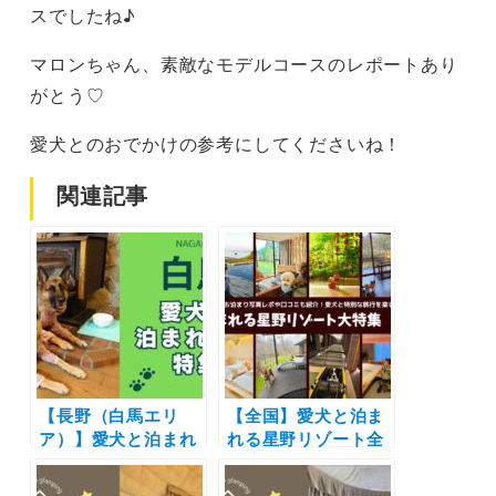
スでしたね♪
マロンちゃん、素敵なモデルコースのレポートあり
がとう♡
愛犬とのおでかけの参考にしてくださいね！
関連記事
【長野（白馬エリ
【全国】愛犬と泊ま
ア）】愛犬と泊まれ
れる星野リゾート全
る宿11選！温泉付き
42施設大特集！実際
のリゾートホテルか
のお泊まり写真レポ