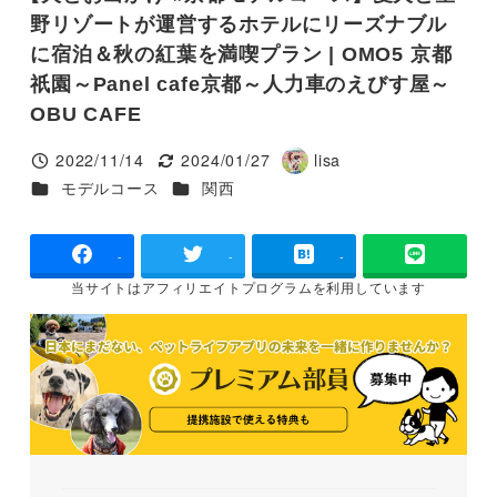
野リゾートが運営するホテルにリーズナブル
に宿泊＆秋の紅葉を満喫プラン | OMO5 京都
祇園～Panel cafe京都～人力車のえびす屋～
OBU CAFE
2022/11/14
2024/01/27
lisa
投稿日
更新日
著
カテゴリー
カテゴリー
モデルコース
関西
者
-
-
-
当サイトは
アフィリエイトプログラムを
利用しています