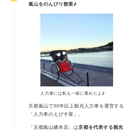
嵐山をのんびり散策♪
人力車には私も一緒に乗れたよ♪
京都嵐山で30年以上観光人力車を運営する
「人力車のえびす屋」。
「京都嵐山總本店」は
京都を代表する観光