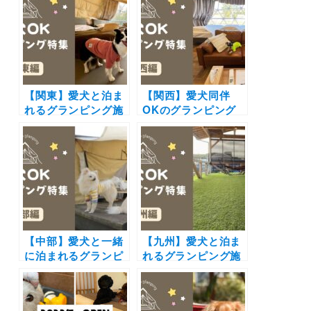
らペットフレンドリ
や口コミも | 大切な
ーなペンションまで
ペットと特別な旅行
を厳選（実際のおで
を楽しもう♪
かけレポートあり）
【関東】愛犬と泊ま
【関西】愛犬同伴
れるグランピング施
OKのグランピング
設17選！ドッグラン
施設14選！プライベ
付きや愛犬用温泉付
ートドッグラン付き
き＆豪華BBQを楽し
やオーシャンビュー
めるおすすめスポッ
の新施設も！
トを紹介
【中部】愛犬と一緒
【九州】愛犬と泊ま
に泊まれるグランピ
れるグランピング施
ング18選！富士山や
設9選（2022年最
雲海の絶景や極上の
新）プライベートド
バーベキューで愛犬
ッグランや個別温泉