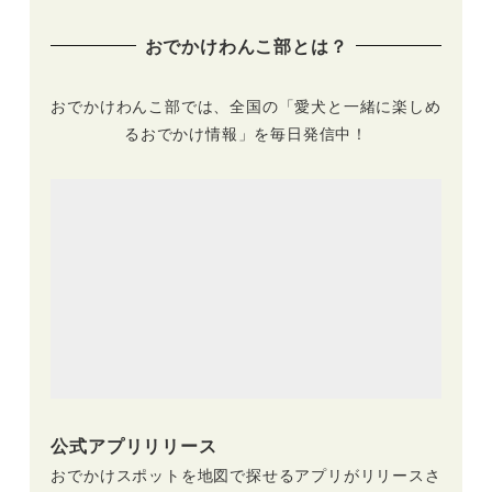
てみた！お得な定期
泊まれる宿や超ドッ
購入で毎月しつけと
グフレンドリーな人
おでかけわんこ部とは？
発見を楽しもう♪
気リゾートまで紹介
♪
おでかけわんこ部では、全国の「愛犬と一緒に楽しめ
るおでかけ情報」を毎日発信中！
公式アプリリリース
おでかけスポットを地図で探せるアプリがリリースさ