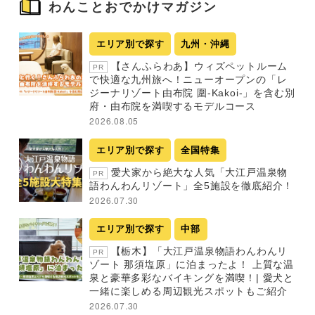
わんことおでかけマガジン
エリア別で探す
九州・沖縄
【さんふらわあ】ウィズペットルーム
PR
で快適な九州旅へ！ニューオープンの「レ
ジーナリゾート由布院 圍-Kakoi-」を含む別
府・由布院を満喫するモデルコース
2026.08.05
エリア別で探す
全国特集
愛犬家から絶大な人気「大江戸温泉物
PR
語わんわんリゾート」全5施設を徹底紹介！
2026.07.30
エリア別で探す
中部
【栃木】「大江戸温泉物語わんわんリ
PR
ゾート 那須塩原」に泊まったよ！ 上質な温
泉と豪華多彩なバイキングを満喫！| 愛犬と
一緒に楽しめる周辺観光スポットもご紹介
2026.07.30