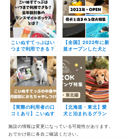
バーベキューで愛犬
ッグランや個別温泉
と特別な体験を♪
風呂完備など盛りだ
くさん！愛犬と自然
の中で特別な思い出
を作ろう♪
こいぬすてっぷはい
【全国】2022年に新
つまで利用できる？
規オープンした犬と
ワンスマイルボック
泊まれる宿・ホテ
スとは？子犬も成犬
ル・グランピング・
も喜ぶ嬉しいサービ
ヴィラ大特集！わん
スの対象について調
こ用お風呂やドッグ
べてみた！
ラン併設のドッグフ
レンドリー施設を紹
介
【実際の利用者の口
【北海道・東北】愛
コミあり】こいぬす
犬と泊まれるグラン
てっぷの中身や評判
ピング施設7選
施設の情報は変更になっている可能性があります。
は？気になる内容を
（2023年最新）モン
月齢別について調べ
ゴル遊牧民のゲルに
おでかけ前に各自ご確認ください。