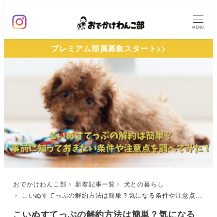
メ
イ
MENU
ン
プレミアム部員募集スタート>>
コ
ン
テ
ン
ツ
へ
移
動
おでかけわんこ部
新着記事一覧
犬との暮らし
こいぬすてっぷの解約方法は簡単？気になる条件や注意点は？事前に知っておきたい情報をまとめて調べてみた！
こいぬすてっぷの解約方法は簡単？気になる