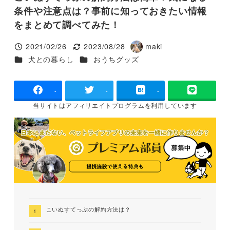
条件や注意点は？事前に知っておきたい情報
をまとめて調べてみた！
2021/02/26
2023/08/28
maki
投稿日
更新日
著
カテゴリー
カテゴリー
犬との暮らし
おうちグッズ
者
-
-
-
当サイトは
アフィリエイトプログラムを
利用しています
こいぬすてっぷの解約方法は？