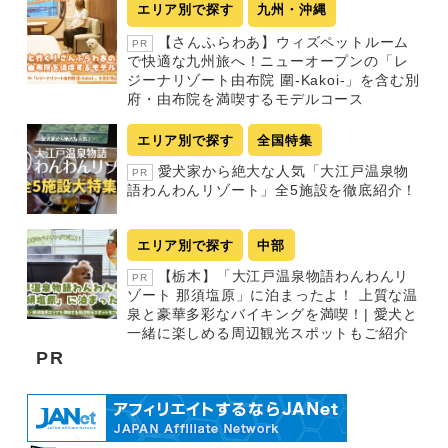
エリア別で探す
九州・沖縄
【さんふらわあ】ウィズペットルーム
PR
で快適な九州旅へ！ニューオープンの「レ
ジーナリゾート由布院 圍-Kakoi-」を含む別
府・由布院を満喫するモデルコース
エリア別で探す
全国特集
愛犬家から絶大な人気「大江戸温泉物
PR
語わんわんリゾート」全5施設を徹底紹介！
エリア別で探す
中部
【栃木】「大江戸温泉物語わんわんリ
PR
ゾート 那須塩原」に泊まったよ！ 上質な温
泉と豪華多彩なバイキングを満喫！| 愛犬と
一緒に楽しめる周辺観光スポットもご紹介
PR