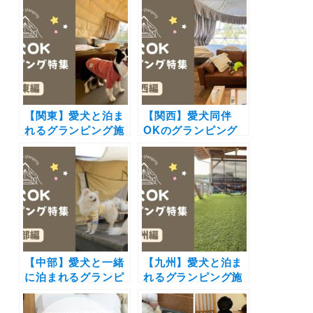
のリゾートホテルか
料は？定期購入の注
らペットフレンドリ
意点など購入前に知
ーなペンションまで
っておきたいお金に
を厳選（実際のおで
関する情報を調べて
かけレポートあり）
みた！
【関東】愛犬と泊ま
【関西】愛犬同伴
れるグランピング施
OKのグランピング
設17選！ドッグラン
施設14選！プライベ
付きや愛犬用温泉付
ートドッグラン付き
き＆豪華BBQを楽し
やオーシャンビュー
めるおすすめスポッ
の新施設も！
トを紹介
【中部】愛犬と一緒
【九州】愛犬と泊ま
に泊まれるグランピ
れるグランピング施
ング18選！富士山や
設9選（2022年最
雲海の絶景や極上の
新）プライベートド