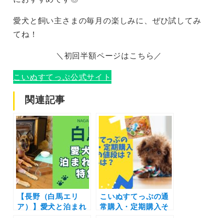
愛犬と飼い主さまの毎月の楽しみに、ぜひ試してみ
てね！
＼初回半額ページはこちら／
こいぬすてっぷ公式サイト
関連記事
【長野（白馬エリ
こいぬすてっぷの通
ア）】愛犬と泊まれ
常購入・定期購入そ
る宿11選！温泉付き
れぞれの値段は？送