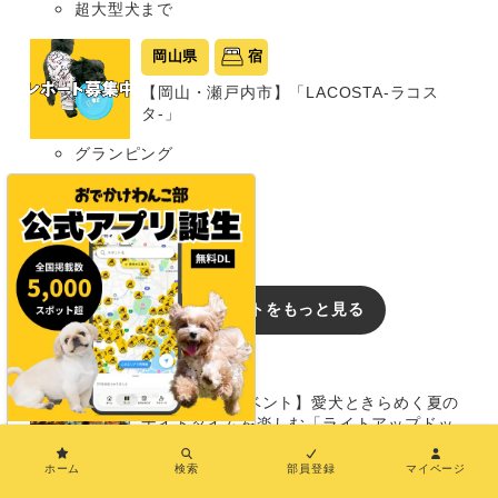
超大型犬まで
岡山県
宿
【岡山・瀬戸内市】「LACOSTA-ラコス
タ-」
グランピング
同室宿泊OK
部屋食プランあり
中型犬まで
おでかけレポートをもっと見る
イベント
【兵庫/犬のイベント】愛犬ときらめく夏の
ナイトタイムを楽しむ「ライトアップドッ
×
グラン」（TOTTEI PARK 芝生エリア）
8/14〜16
ホーム
検索
部員登録
マイページ