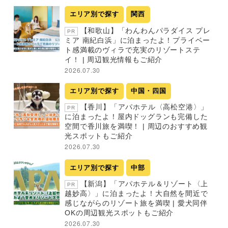
エリア別で探す
関西
【和歌山】「わんわんパラダイス プレ
PR
ミア 南紀白浜」に泊まったよ！プライベー
ト感満載のヴィラで充実のリゾートステ
イ！ | 周辺観光情報もご紹介
2026.07.30
エリア別で探す
中国・四国
【香川】「アパホテル〈高松空港〉」
PR
に泊まったよ！屋内ドッグランも完備した
空間で香川旅を満喫！ | 周辺のおすすめ観
光スポットもご紹介
2026.07.30
エリア別で探す
中部
【新潟】「アパホテル＆リゾート〈上
PR
越妙高〉」に泊まったよ！大自然を間近で
感じながらのリゾート旅を満喫 | 愛犬同伴
OKの周辺観光スポットもご紹介
2026.07.30