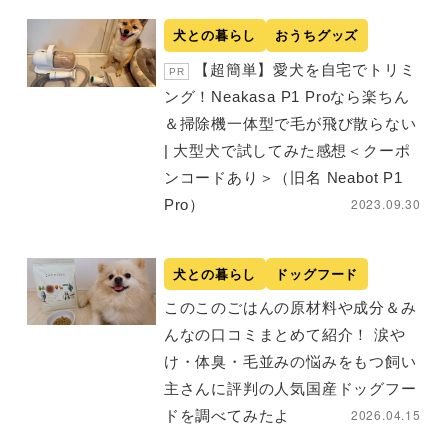
犬との暮らし
おうちグッズ
【超簡単】愛犬を自宅でトリミ
PR
ング！Neakasa P1 Proなら楽ちん
＆掃除機一体型で毛が飛び散らない
| 大型犬で試してみた感想＜クーポ
ンコードあり＞（旧名 Neabot P1
2023.09.30
Pro）
犬との暮らし
ドッグフード
このこのごはんの原材料や成分＆み
んなの口コミまとめて紹介！ 涙や
け・体臭・毛並みの悩みをもつ飼い
主さんに評判の人気国産ドッグフー
2026.04.15
ドを調べてみたよ