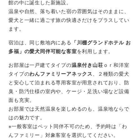
館の中に誕生した新施設。
温泉や自然、落ち着いた宿の雰囲気はそのままに、
愛犬と一緒に過ごす旅の快適さだけをプラスしてい
ます。
宿泊は、同じ敷地内にある
「川棚グランドホテル お
多福」の愛犬同伴可能な客室
を利用します。
お部屋は一戸建てタイプの
温泉付き山荘
ｏｒ和洋室
タイプの
わんファミリーアネックス
、２種類の愛犬
と安心して泊まれる専用客室が用意されており、防
臭・防汚仕様の室内や、ケージ・足洗い場など設備
面も充実。
お部屋では天然温泉を楽しめるのも、温泉地ならで
はの魅力です。
※一般客室はペット同伴不可のため、予約時は「わ
んファミリー」対象客室を選択してください。