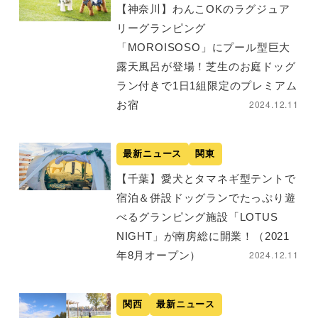
【神奈川】わんこOKのラグジュア
リーグランピング
「MOROISOSO」にプール型巨大
露天風呂が登場！芝生のお庭ドッグ
ラン付きで1日1組限定のプレミアム
2024.12.11
お宿
最新ニュース
関東
【千葉】愛犬とタマネギ型テントで
宿泊＆併設ドッグランでたっぷり遊
べるグランピング施設「LOTUS
NIGHT」が南房総に開業！（2021
2024.12.11
年8月オープン）
関西
最新ニュース