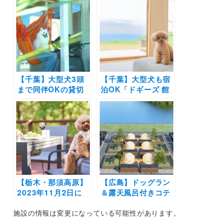
「RETONA
伊豆城ヶ崎」がオー
HAKONE」がオープ
プン！お得なオープ
ン！全客室温泉付き
ン記念30％OFFプラ
のお部屋や約2,200
ンの販売も開始！
㎡の天然芝ドッグラ
ンを完備
【千葉】大型犬3頭
【千葉】大型犬も宿
まで同伴OKの貸切
泊OK「ドギーズ 館
ヴィラ「COCO
山 布良海岸 by
VILLA 南房総 Dog
GIFTHOUSE 〜
Stay」がオープン！
Dog friendly villa
プライベートドッグ
〜」がオープン！期
ラン＆本格バレルサ
間限定の平日限定
ウナも完備
30％OFFプランも♪
【栃木・那須高原】
【広島】ドッグラン
2023年11月2日に
＆露天風呂付きコテ
「スイートヴィラ 那
ージで愛犬と瀬戸内
施設の情報は変更になっている可能性があります。
須高原Doggy’s オハ
シーサイドグランピ