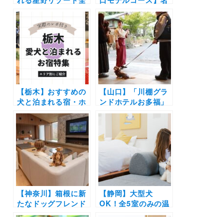
42施設大特集！実際
物瓦そば等のグルメ
のお泊まり写真レポ
や自然と歴史に触れ
や口コミも | 大切な
る贅沢プラン！川棚
ペットと特別な旅行
グランドホテルお多
を楽しもう♪
福～秋吉台～浜料理
がんがん～萩城城下
町散策
【栃木】おすすめの
【山口】「川棚グラ
犬と泊まれる宿・ホ
ンドホテルお多福」
テル・ヴィラ20選 |
の「わんファミリー
人気の那須や日光へ
温泉付山荘」がリニ
愛犬と旅しよう♪
ューアルオープン！
客室には愛犬用のわ
んルームや天然温泉
も完備
【神奈川】箱根に新
【静岡】大型犬
たなドッグフレンド
OK！全5室のみの温
リーホテル
泉ホテル「ドギーズ