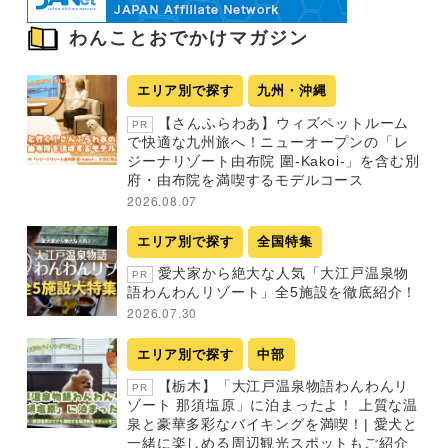
わんことおでかけマガジン
エリア別で探す
九州・沖縄
【さんふらわあ】ウィズペットルーム
PR
で快適な九州旅へ！ニューオープンの「レ
ジーナリゾート由布院 圍-Kakoi-」を含む別
府・由布院を満喫するモデルコース
2026.08.07
エリア別で探す
全国特集
愛犬家から絶大な人気「大江戸温泉物
PR
語わんわんリゾート」全5施設を徹底紹介！
2026.07.30
エリア別で探す
中部
【栃木】「大江戸温泉物語わんわんリ
PR
ゾート 那須塩原」に泊まったよ！ 上質な温
泉と豪華多彩なバイキングを満喫！| 愛犬と
一緒に楽しめる周辺観光スポットもご紹介