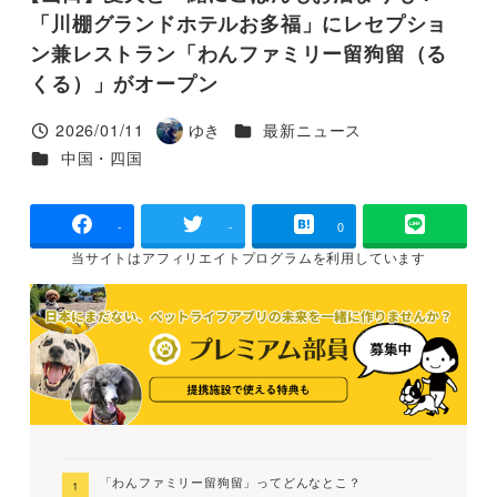
「川棚グランドホテルお多福」にレセプショ
ン兼レストラン「わんファミリー留狗留（る
くる）」がオープン
カテゴリー
2026/01/11
ゆき
最新ニュース
投稿日
著
カテゴリー
中国・四国
者
-
-
0
当サイトは
アフィリエイトプログラムを
利用しています
「わんファミリー留狗留」ってどんなとこ？