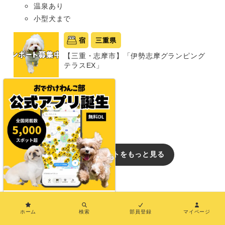
温泉あり
小型犬まで
宿
三重県
【三重・志摩市】「伊勢志摩グランピング
テラスEX」
グランピング
同室宿泊OK
部屋食プランあり
犬種条件: 要問い合わせ
おでかけレポートをもっと見る
イベント
【群馬/犬のイベント】全国から230店舗が
×
大集結！ 冷房完備の屋内会場で楽しむ「プ
ホーム
検索
部員登録
マイページ
レミアムドッグフェスタ in Gメッセ群馬」
（Gメッセ群馬 屋内展示場）8/15〜16