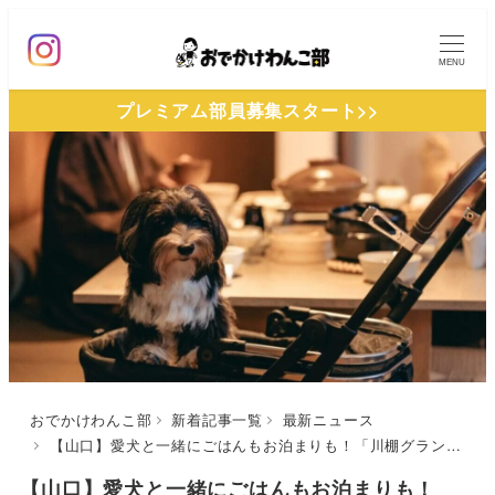
メ
イ
MENU
ン
プレミアム部員募集スタート>>
コ
ン
テ
ン
ツ
へ
移
動
おでかけわんこ部
新着記事一覧
最新ニュース
【山口】愛犬と一緒にごはんもお泊まりも！「川棚グランドホテルお多福」にレセプション兼レストラン「わんファミリー留狗留（るくる）」がオープン
【山口】愛犬と一緒にごはんもお泊まりも！