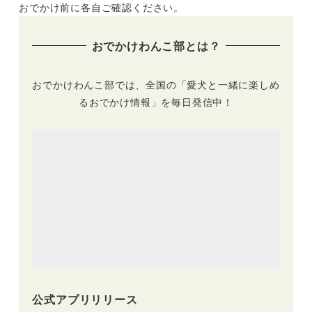
ナ」がオープン！最
ングを満喫！呉市に
おでかけ前に各自ご確認ください。
大8名＆10kg以下の
「GLAMPISPA瀬戸
中型犬2頭まで宿泊
内」がオープン
おでかけわんこ部とは？
OK！
（2021年9月18日グ
ランドオープン）
おでかけわんこ部では、全国の「愛犬と一緒に楽しめ
るおでかけ情報」を毎日発信中！
公式アプリリリース