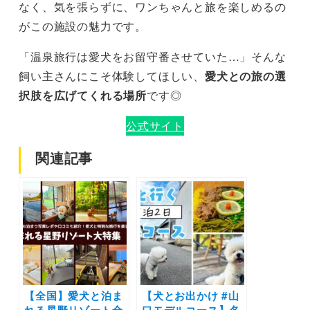
なく、気を張らずに、ワンちゃんと旅を楽しめるの
がこの施設の魅力です。
「温泉旅行は愛犬をお留守番させていた…」そんな
飼い主さんにこそ体験してほしい、
愛犬との旅の選
択肢を広げてくれる場所
です◎
公式サイト
関連記事
【全国】愛犬と泊ま
【犬とお出かけ #山
れる星野リゾート全
口モデルコース】名