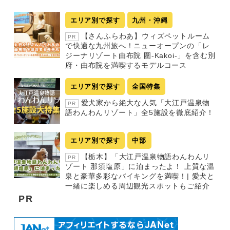
エリア別で探す
九州・沖縄
【さんふらわあ】ウィズペットルーム
PR
で快適な九州旅へ！ニューオープンの「レ
ジーナリゾート由布院 圍-Kakoi-」を含む別
府・由布院を満喫するモデルコース
エリア別で探す
全国特集
愛犬家から絶大な人気「大江戸温泉物
PR
語わんわんリゾート」全5施設を徹底紹介！
エリア別で探す
中部
【栃木】「大江戸温泉物語わんわんリ
PR
ゾート 那須塩原」に泊まったよ！ 上質な温
泉と豪華多彩なバイキングを満喫！| 愛犬と
一緒に楽しめる周辺観光スポットもご紹介
PR