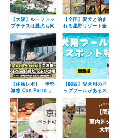
【大阪】ルーフトッ
【全国】愛犬と泊ま
プテラスは愛犬も同
れる星野リゾート全
伴OK！人気イタリ
42施設大特集！実際
アンカフェの新店舗
のお泊まり写真レポ
「AOI NAPOLI
や口コミも | 大切な
UMISOBA」が2024
ペットと特別な旅行
年6月オープン
を楽しもう♪
【体験レポ】「伊勢
【関西】愛犬用のド
海悠 Con Perro 」
ッグプールがあるス
に泊まったよ！愛犬
ポット15選！ 室内
とプライベート感た
ドッグランやドッグ
っぷりの極上ステイ
カフェ併設の施設な
| GRASS伊勢志摩店
どを厳選（おでかけ
を含む周辺観光情報
レポートあり）
も