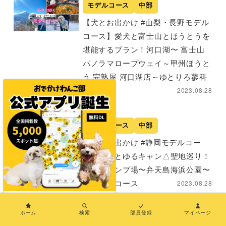
モデルコース
中部
【犬とお出かけ #山梨・長野モデル
コース】愛犬と富士山とほうとうを
堪能するプラン！河口湖〜 富士山
パノラマロープウェイ～甲州ほうと
う 完熟屋 河口湖店～ゆとりろ蓼科
2023.08.28
ホテル
モデルコース
中部
【犬とお出かけ #静岡モデルコー
ス】愛犬とゆるキャン△聖地巡り！
渚園キャンプ場〜弁天島海浜公園〜
2023.08.28
見付天神コース
×
ホーム
検索
部員登録
マイページ
検