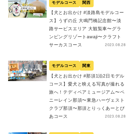
モデルコース
関西
【犬とお出かけ #淡路島モデルコー
ス】うずの丘 大鳴門橋記念館〜淡
路サービスエリア 大観覧車〜グラ
ンピングリゾートawaji〜クラフト
2023.08.28
サーカスコース
モデルコース
関東
【犬とお出かけ #那須1泊2日モデル
コース】愛犬と映える写真が撮れる
旅へ！テディベアミュージアム〜ペ
ニーレイン那須〜東急ハーヴェスト
クラブ那須〜那須とりっくあーとぴ
2023.08.28
あコース