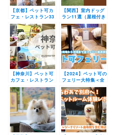
【京都】ペット可カ
【関西】室内ドッグ
フェ・レストラン33
ラン11選（屋根付き
選！店内OKの和菓
含む）！ドッグカフ
子店やドッグラン付
ェ併設や貸切OKの
きのカフェまとめ｜
施設を厳選（おでか
実際のおでかけレポ
けレポートあり）
ート付き
【神奈川】ペット可
【2024】ペット可の
カフェ・レストラン
フェリー大特集＜全
30選 | 愛犬と一緒に
24隻＞北海道から沖
中華街の食べ放題や
縄までウィズペット
アフタヌーンティー
ルーム・ペットルー
を楽しもう♪
ムで愛犬と非日常の
旅へ