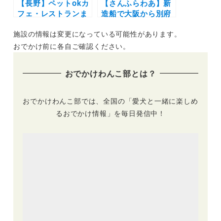
【長野】ペットokカ
【さんふらわあ】新
フェ・レストランま
造船で大阪から別府
とめ30選！| 自然豊
へ！ウィズペットル
施設の情報は変更になっている可能性があります。
かな景色に包まれて
ーム体験レポート |
お蕎麦やピザを愛犬
レジーナリゾート由
おでかけ前に各自ご確認ください。
と楽しもう♪
布院に泊まるモデル
コース
おでかけわんこ部とは？
おでかけわんこ部では、全国の「愛犬と一緒に楽しめ
るおでかけ情報」を毎日発信中！