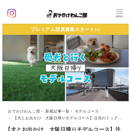
メ
イ
MENU
ン
プレミアム部員募集スタート>>
コ
ン
テ
ン
ツ
へ
移
動
おでかけわんこ部
新着記事一覧
モデルコース
【犬とお出かけ 大阪日帰りモデルコース】注目のドッグスポットを満喫！GRASS 堺ウミソバ店～青いナポリ ウミソバ～運河歩道
【犬とお出かけ 大阪日帰りモデルコース】注