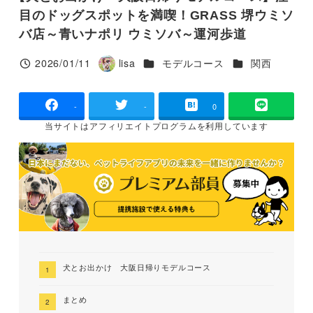
目のドッグスポットを満喫！GRASS 堺ウミソ
バ店～青いナポリ ウミソバ～運河歩道
カテゴリー
カテゴリー
2026/01/11
lisa
モデルコース
関西
投稿日
著
者
-
-
0
当サイトは
アフィリエイトプログラムを
利用しています
犬とお出かけ 大阪日帰りモデルコース
まとめ