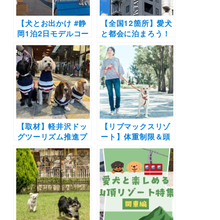
【犬とお出かけ #静
【全国12箇所】愛犬
岡1泊2日モデルコー
と都会に泊まろう！
ス】絶景散歩＆愛犬
都市型ビジネスホテ
が主役のお宿に宿泊
ル・リブマックスで
するプラン〜伊豆パ
愛犬と一緒に泊まれ
ノラマパーク～トラ
る「Dog×Stay」プ
ットリア伊豆パラデ
ラン開始！小型犬2
ィーゾ～中伊豆ワイ
匹までOK
ナリーシャトーT.S
～リブマックスリゾ
ート伊豆高原テラス
【取材】軽井沢ドッ
【リブマックスリゾ
&スパ（旧 ペット&
グツーリズム推進プ
ート】体重制限＆頭
スパホテル伊豆ワ
ロジェクトの取り組
数制限なしの大型犬
ン）
みと今後の展望とは
も泊まれる客室の販
｜犬と人が共生する
売が6月1日よりスタ
街づくり
ート！ドッグランの
あるホテルも