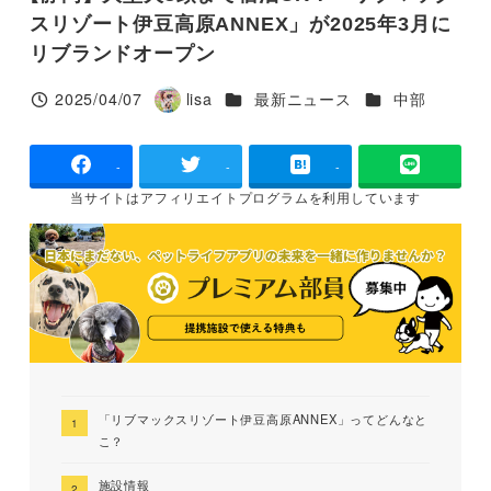
スリゾート伊豆高原ANNEX」が2025年3月に
リブランドオープン
カテゴリー
カテゴリー
2025/04/07
lisa
最新ニュース
中部
投稿日
著
者
-
-
-
当サイトは
アフィリエイトプログラムを
利用しています
「リブマックスリゾート伊豆高原ANNEX」ってどんなと
こ？
施設情報