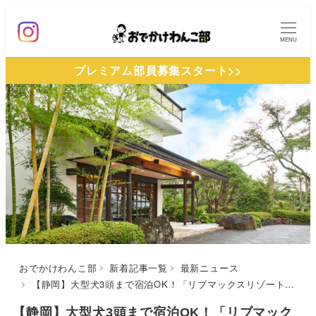
メ
イ
MENU
ン
プレミアム部員募集スタート>>
コ
ン
テ
ン
ツ
へ
移
動
おでかけわんこ部
新着記事一覧
最新ニュース
【静岡】大型犬3頭まで宿泊OK！「リブマックスリゾート伊豆高原ANNEX」が2025年3月にリブランドオープン
【静岡】大型犬3頭まで宿泊OK！「リブマック