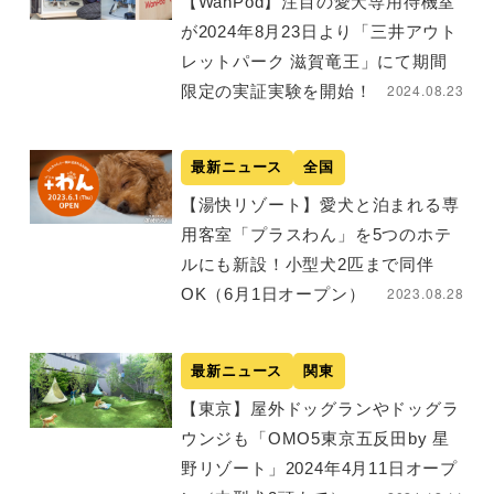
【WanPod】注目の愛犬専用待機室
が2024年8月23日より「三井アウト
レットパーク 滋賀竜王」にて期間
2024.08.23
限定の実証実験を開始！
最新ニュース
全国
【湯快リゾート】愛犬と泊まれる専
用客室「プラスわん」を5つのホテ
ルにも新設！小型犬2匹まで同伴
2023.08.28
OK（6月1日オープン）
最新ニュース
関東
【東京】屋外ドッグランやドッグラ
ウンジも「OMO5東京五反田by 星
野リゾート」2024年4月11日オープ