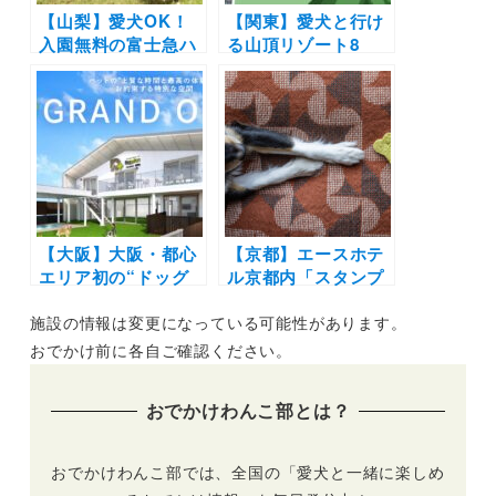
【山梨】愛犬OK！
【関東】愛犬と行け
入園無料の富士急ハ
る山頂リゾート8
イランド11月はワン
選！非日常感あふれ
ワン月間「ふじＱワ
る絶景からスリル満
ンぱーく」| フォト
点のスポットまでを
コンや愛犬と一緒に
厳選（おでかけレポ
乗れるアトラクショ
ートあり）
ンがお得に！
【大阪】大阪・都心
【京都】エースホテ
エリア初の“ドッグ
ル京都内「スタンプ
シティリゾート”
タウン・コーヒー・
施設の情報は変更になっている可能性があります。
「Dyplus OSAKA
ロースターズ」にて
KITA」に屋内型ドッ
愛犬同伴OKイベン
おでかけ前に各自ご確認ください。
グラン・ドッグプー
ト「スタンプタウン
ル・カフェが誕生！
アフターアワーズ」
おでかけわんこ部とは？
グランドオープンイ
が10月30日（日）の
ベントの開催も
夜に開催！オリジナ
ルの手作りペットク
おでかけわんこ部では、全国の「愛犬と一緒に楽しめ
ッキー＆ドッグドリ