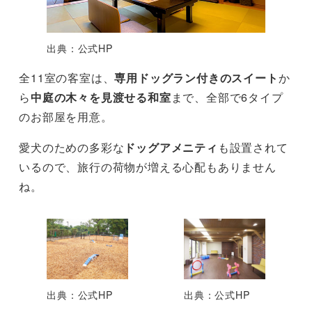
出典：公式HP
全11室の客室は、
専用ドッグラン付きのスイート
か
ら
中庭の木々を見渡せる和室
まで、全部で6タイプ
のお部屋を用意。
愛犬のための多彩な
ドッグアメニティ
も設置されて
いるので、旅行の荷物が増える心配もありません
ね。
出典：公式HP
出典：公式HP