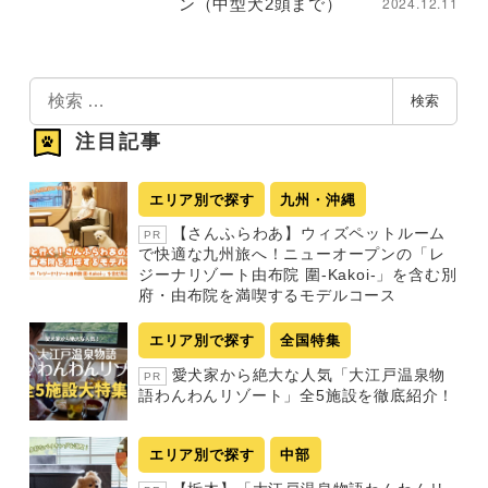
2024.12.11
ン（中型犬2頭まで）
検
検索
索
注目記事
エリア別で探す
九州・沖縄
【さんふらわあ】ウィズペットルーム
PR
で快適な九州旅へ！ニューオープンの「レ
ジーナリゾート由布院 圍-Kakoi-」を含む別
府・由布院を満喫するモデルコース
エリア別で探す
全国特集
愛犬家から絶大な人気「大江戸温泉物
PR
語わんわんリゾート」全5施設を徹底紹介！
エリア別で探す
中部