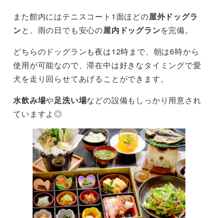
また館内にはテニスコート1面ほどの
屋外ドッグラ
ン
と、雨の日でも安心の
屋内ドッグラン
を完備。
どちらのドッグランも夜は12時まで、朝は6時から
使用が可能なので、滞在中は好きなタイミングで愛
犬を走り回らせてあげることができます。
水飲み場
や
足洗い場
などの設備もしっかり用意され
ていますよ◎