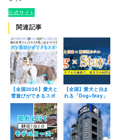
公式サイト
関連記事
【全国2026】愛犬と
【全国】愛犬と泊ま
雪遊びができるスポ
れる「Dog×Stay」
ット18選 | スキー場
プランを全国100ホ
のドッグランやスノ
テルへ拡大！都市型
シュー体験など白銀
ビジネスホテル・リ
の世界でとっておき
ブマックスでリーズ
の思い出をつくろう
ナブルに宿泊しよう
♪