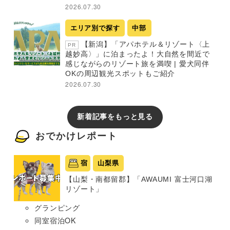
2026.07.30
エリア別で探す
中部
【新潟】「アパホテル＆リゾート〈上
PR
越妙高〉」に泊まったよ！大自然を間近で
感じながらのリゾート旅を満喫 | 愛犬同伴
OKの周辺観光スポットもご紹介
2026.07.30
新着記事をもっと見る
おでかけレポート
宿
山梨県
【山梨・南都留郡】「AWAUMI 富士河口湖
リゾート」
グランピング
同室宿泊OK