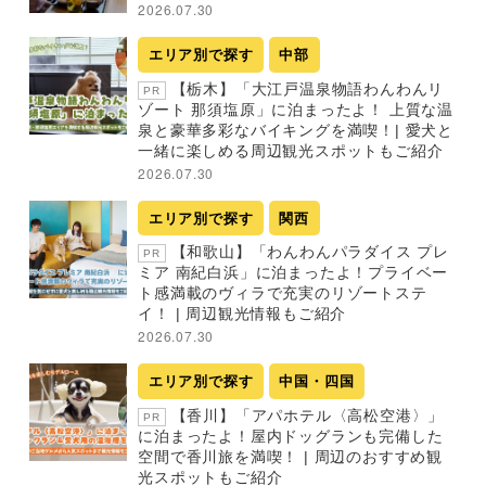
2026.07.30
エリア別で探す
中部
【栃木】「大江戸温泉物語わんわんリ
PR
ゾート 那須塩原」に泊まったよ！ 上質な温
泉と豪華多彩なバイキングを満喫！| 愛犬と
一緒に楽しめる周辺観光スポットもご紹介
2026.07.30
エリア別で探す
関西
【和歌山】「わんわんパラダイス プレ
PR
ミア 南紀白浜」に泊まったよ！プライベー
ト感満載のヴィラで充実のリゾートステ
イ！ | 周辺観光情報もご紹介
2026.07.30
エリア別で探す
中国・四国
【香川】「アパホテル〈高松空港〉」
PR
に泊まったよ！屋内ドッグランも完備した
空間で香川旅を満喫！ | 周辺のおすすめ観
光スポットもご紹介