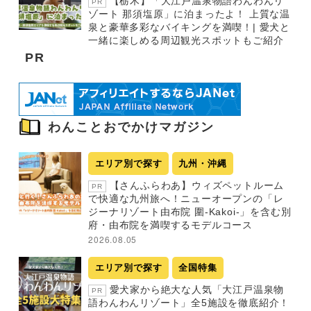
【栃木】「大江戸温泉物語わんわんリ
PR
ゾート 那須塩原」に泊まったよ！ 上質な温
泉と豪華多彩なバイキングを満喫！| 愛犬と
一緒に楽しめる周辺観光スポットもご紹介
PR
わんことおでかけマガジン
エリア別で探す
九州・沖縄
【さんふらわあ】ウィズペットルーム
PR
で快適な九州旅へ！ニューオープンの「レ
ジーナリゾート由布院 圍-Kakoi-」を含む別
府・由布院を満喫するモデルコース
2026.08.05
エリア別で探す
全国特集
愛犬家から絶大な人気「大江戸温泉物
PR
語わんわんリゾート」全5施設を徹底紹介！