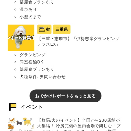
部屋食プランあり
温泉あり
小型犬まで
宿
三重県
【三重・志摩市】「伊勢志摩グランピング
テラスEX」
グランピング
同室宿泊OK
部屋食プランあり
犬種条件: 要問い合わせ
おでかけレポートをもっと見る
イベント
【群馬/犬のイベント】全国から230店舗が
大集結！ 冷房完備の屋内会場で楽しむ「プ