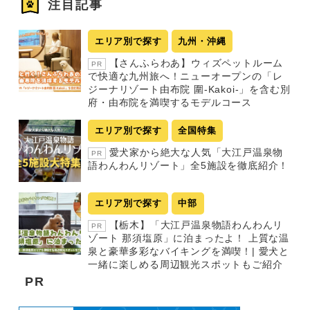
注目記事
エリア別で探す
九州・沖縄
【さんふらわあ】ウィズペットルーム
PR
で快適な九州旅へ！ニューオープンの「レ
ジーナリゾート由布院 圍-Kakoi-」を含む別
府・由布院を満喫するモデルコース
エリア別で探す
全国特集
愛犬家から絶大な人気「大江戸温泉物
PR
語わんわんリゾート」全5施設を徹底紹介！
エリア別で探す
中部
【栃木】「大江戸温泉物語わんわんリ
PR
ゾート 那須塩原」に泊まったよ！ 上質な温
泉と豪華多彩なバイキングを満喫！| 愛犬と
一緒に楽しめる周辺観光スポットもご紹介
PR