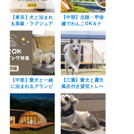
【東京】犬と泊まれ
【中部】北陸・甲信
る高級・ラグジュア
越でわんこOK＆ド
リーホテル7選！実
ッグランがあるキャ
際のおでかけ写真付
ンプ場5選！ドッグ
き | 豪華なペットア
フリーサイトあり、
メニティ、愛犬用メ
周辺のわんこOK飲
ニューやわんちゃん
食店情報も
リフレ付きプラン
も！
【中部】愛犬と一緒
【三重】愛犬と露天
に泊まれるグランピ
風呂付き貸切トレー
ング18選！富士山や
ラーハウスでグラン
雲海の絶景や極上の
ピング！専用ドッグ
バーベキューで愛犬
ランも | 「Luxury
と特別な体験を♪
Trailers 離宮 伊勢」
2022年3月1日オー
プン