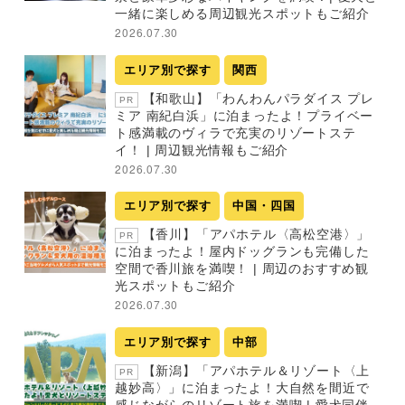
一緒に楽しめる周辺観光スポットもご紹介
2026.07.30
エリア別で探す
関西
【和歌山】「わんわんパラダイス プレ
PR
ミア 南紀白浜」に泊まったよ！プライベー
ト感満載のヴィラで充実のリゾートステ
イ！ | 周辺観光情報もご紹介
2026.07.30
エリア別で探す
中国・四国
【香川】「アパホテル〈高松空港〉」
PR
に泊まったよ！屋内ドッグランも完備した
空間で香川旅を満喫！ | 周辺のおすすめ観
光スポットもご紹介
2026.07.30
エリア別で探す
中部
【新潟】「アパホテル＆リゾート〈上
PR
越妙高〉」に泊まったよ！大自然を間近で
感じながらのリゾート旅を満喫 | 愛犬同伴