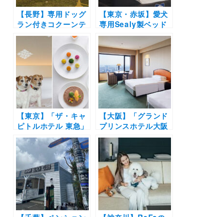
【長野】専用ドッグ
【東京・赤坂】愛犬
ラン付きコクーンテ
専用Sealy製ベッド
ントで愛犬と日本一
も！ラグジュアリー
の星空を満喫！北欧
サービスアパートメ
風グランピング施設
ント「フレイザース
「mokki ～
イート⾚坂東京」で
stardust luxury
「ペットと一緒にお
glamping achi
泊りプラン」販売を
village～」2022年8
開始
月オープン！
【東京】「ザ・キャ
【大阪】「グランド
ピトルホテル 東急」
プリンスホテル大阪
でドッグフレンドリ
ベイ（旧ハイアット
ー宿泊プランが2022
リージェンシー大
年3月23日からリニ
阪）」で愛犬と同室
ューアル！愛犬用朝
宿泊！ワンちゃん用
食のルームサービス
ルームサービスやウ
や健康ごはんセミナ
エディングプランも
ー付きプランも！
♪（2021年7月16日
開始）