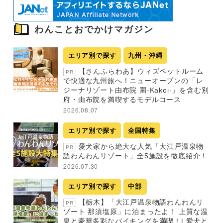
わんことおでかけマガジン
エリア別で探す
九州・沖縄
【さんふらわあ】ウィズペットルーム
PR
で快適な九州旅へ！ニューオープンの「レ
ジーナリゾート由布院 圍-Kakoi-」を含む別
府・由布院を満喫するモデルコース
2026.08.07
エリア別で探す
全国特集
愛犬家から絶大な人気「大江戸温泉物
PR
語わんわんリゾート」全5施設を徹底紹介！
2026.07.30
エリア別で探す
中部
【栃木】「大江戸温泉物語わんわんリ
PR
ゾート 那須塩原」に泊まったよ！ 上質な温
泉と豪華多彩なバイキングを満喫！| 愛犬と