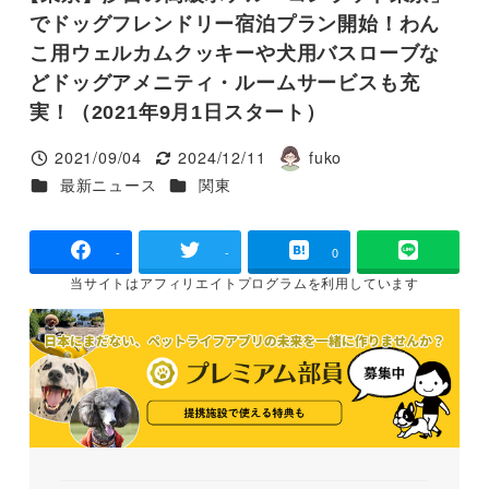
でドッグフレンドリー宿泊プラン開始！わん
こ用ウェルカムクッキーや犬用バスローブな
どドッグアメニティ・ルームサービスも充
実！（2021年9月1日スタート）
2021/09/04
2024/12/11
fuko
投稿日
更新日
著
カテゴリー
カテゴリー
最新ニュース
関東
者
-
-
0
当サイトは
アフィリエイトプログラムを
利用しています