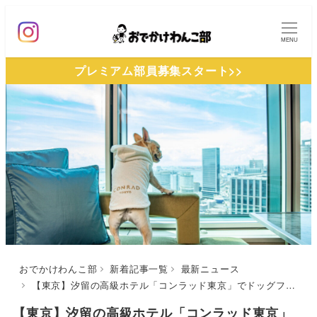
メ
イ
MENU
ン
プレミアム部員募集スタート>>
コ
ン
テ
ン
ツ
へ
移
動
おでかけわんこ部
新着記事一覧
最新ニュース
【東京】汐留の高級ホテル「コンラッド東京」でドッグフレンドリー宿泊プラン開始！わんこ用ウェルカムクッキーや犬用バスローブなどドッグアメニティ・ルームサービスも充実！（2021年9月1日スタート）
【東京】汐留の高級ホテル「コンラッド東京」