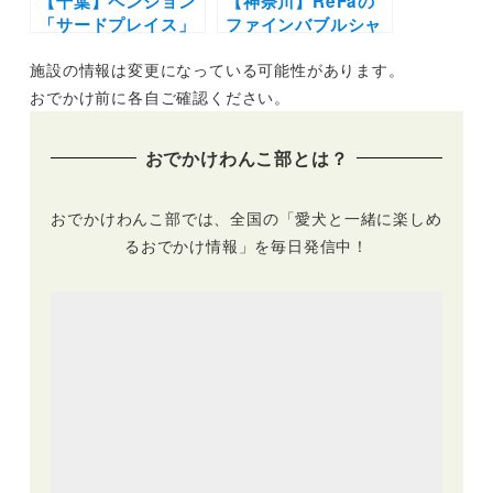
【千葉】ペンション
【神奈川】ReFaの
「サードプレイス」
ファインバブルシャ
に愛犬同伴OKの施
ワーを愛犬に試せ
施設の情報は変更になっている可能性があります。
設が増設！宿泊施設
る！「ハイアット リ
やオープンデッキカ
ージェンシー 箱根
おでかけ前に各自ご確認ください。
フェが誕生
リゾート＆スパ」の
ドッグフレンドリー
おでかけわんこ部とは？
ルームに期間限定で
設置
おでかけわんこ部では、全国の「愛犬と一緒に楽しめ
るおでかけ情報」を毎日発信中！