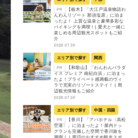
【栃木】「大江戸温泉物語わ
PR
んわんリゾート 那須塩原」に泊ま
ったよ！ 上質な温泉と豪華多彩な
バイキングを満喫！| 愛犬と一緒に
楽しめる周辺観光スポットもご紹
介
2026.07.30
エリア別で探す
関西
【和歌山】「わんわんパラダ
PR
イス プレミア 南紀白浜」に泊まっ
たよ！プライベート感満載のヴィ
ラで充実のリゾートステイ！ | 周
辺観光情報もご紹介
2026.07.30
エリア別で探す
中国・四国
【香川】「アパホテル〈高松
PR
空港〉」に泊まったよ！屋内ドッ
グランも完備した空間で香川旅を
満喫！ | 周辺のおすすめ観光スポ