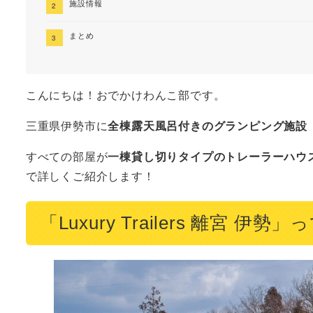
施設情報
まとめ
こんにちは！おでかけわんこ部です。
三重県伊勢市に
全棟露天風呂付きのグランピング施設「Luxu
すべての部屋が
一棟貸し切りタイプのトレーラーハウ
で詳しくご紹介します！
「Luxury Trailers 離宮 