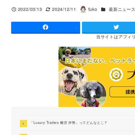
カテゴリー
2022/03/13
2024/12/11
fuko
最新ニュー
投稿日
更新日
著
者
-
当サイトは
アフィ
「Luxury Trailers 離宮 伊勢」ってどんなとこ？