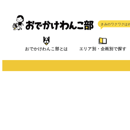
メ
イ
ン
コ
ン
テ
おでかけわんこ部とは
エリア別・企画別で探す
ン
ツ
へ
移
動