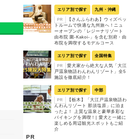
エリア別で探す
九州・沖縄
【さんふらわあ】ウィズペッ
PR
トルームで快適な九州旅へ！ニュ
ーオープンの「レジーナリゾート
由布院 圍-Kakoi-」を含む別府・由
布院を満喫するモデルコース
エリア別で探す
全国特集
愛犬家から絶大な人気「大江
PR
戸温泉物語わんわんリゾート」全5
施設を徹底紹介！
エリア別で探す
中部
【栃木】「大江戸温泉物語わ
PR
んわんリゾート 那須塩原」に泊ま
ったよ！ 上質な温泉と豪華多彩な
バイキングを満喫！| 愛犬と一緒に
楽しめる周辺観光スポットもご紹
介
PR