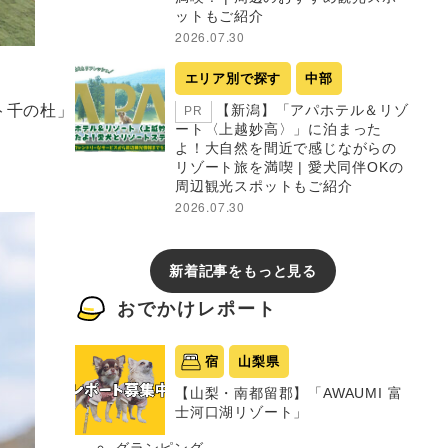
ットもご紹介
2026.07.30
エリア別で探す
中部
ート千の杜」
【新潟】「アパホテル＆リゾ
PR
ート〈上越妙高〉」に泊まった
よ！大自然を間近で感じながらの
リゾート旅を満喫 | 愛犬同伴OKの
周辺観光スポットもご紹介
2026.07.30
新着記事をもっと見る
おでかけレポート
宿
山梨県
【山梨・南都留郡】「AWAUMI 富
士河口湖リゾート」
グランピング