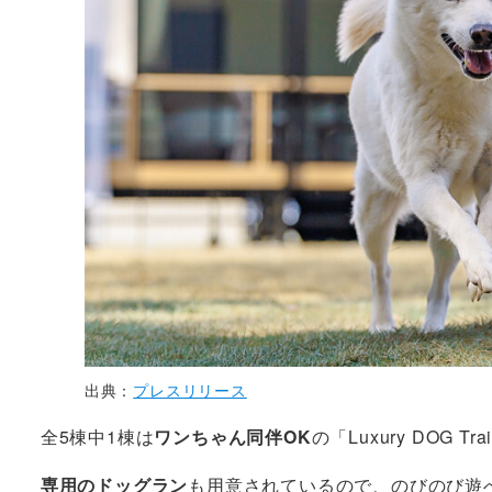
出典：
プレスリリース
全5棟中1棟は
ワンちゃん同伴OK
の「Luxury DOG T
専用のドッグラン
も用意されているので、のびのび遊