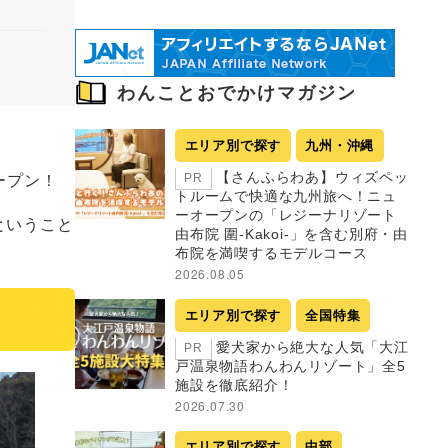
わんことおでかけマガジン
エリア別で探す
九州・沖縄
ープン！
【さんふらわあ】ウィズペッ
PR
トルームで快適な九州旅へ！ニュ
ーオープンの「レジーナリゾート
ということ
由布院 圍-Kakoi-」を含む別府・由
布院を満喫するモデルコース
2026.08.05
エリア別で探す
全国特集
愛犬家から絶大な人気「大江
PR
戸温泉物語わんわんリゾート」全5
施設を徹底紹介！
2026.07.30
エリア別で探す
中部