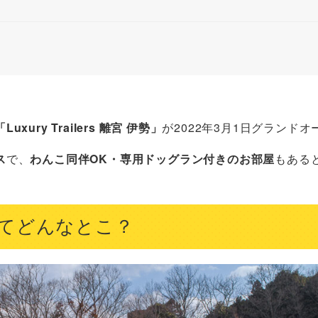
ry Trailers 離宮 伊勢」
が2022年3月1日グランドオ
ス
で、
わんこ同伴OK・専用ドッグラン付きのお部屋
もある
伊勢」ってどんなとこ？