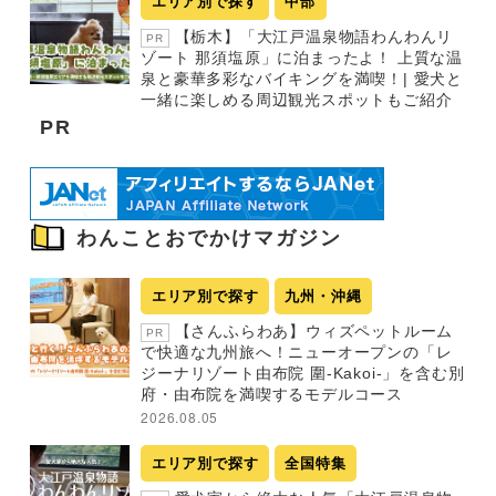
エリア別で探す
中部
【栃木】「大江戸温泉物語わんわんリ
PR
ゾート 那須塩原」に泊まったよ！ 上質な温
泉と豪華多彩なバイキングを満喫！| 愛犬と
一緒に楽しめる周辺観光スポットもご紹介
PR
わんことおでかけマガジン
エリア別で探す
九州・沖縄
【さんふらわあ】ウィズペットルーム
PR
で快適な九州旅へ！ニューオープンの「レ
ジーナリゾート由布院 圍-Kakoi-」を含む別
府・由布院を満喫するモデルコース
2026.08.05
エリア別で探す
全国特集