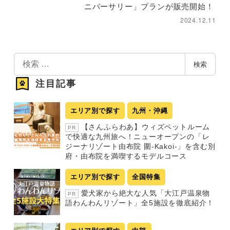
ニバーサリー」プランが販売開始！
2024.12.11
検
検索
索
注目記事
エリア別で探す
九州・沖縄
【さんふらわあ】ウィズペットルーム
PR
で快適な九州旅へ！ニューオープンの「レ
ジーナリゾート由布院 圍-Kakoi-」を含む別
府・由布院を満喫するモデルコース
エリア別で探す
全国特集
愛犬家から絶大な人気「大江戸温泉物
PR
語わんわんリゾート」全5施設を徹底紹介！