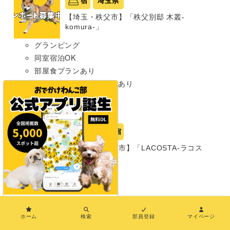
宿
埼玉県
【埼玉・秩父市】「秩父別邸 木叢-
komura-」
グランピング
同室宿泊OK
部屋食プランあり
プライベートドッグランあり
わんこメニューあり
超大型犬まで
岡山県
宿
【岡山・瀬戸内市】「LACOSTA-ラコス
タ-」
グランピング
同室宿泊OK
部屋食プランあり
×
中型犬まで
ホーム
検索
部員登録
マイページ