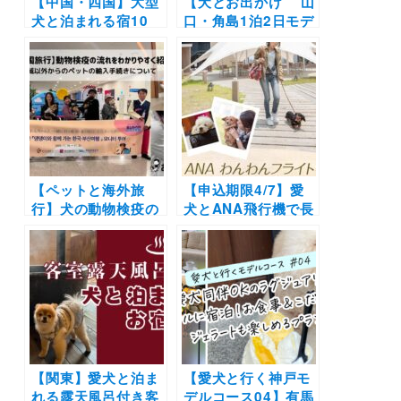
【中国・四国】大型
【犬とお出かけ 山
犬と泊まれる宿10
口・角島1泊2日モデ
選！温泉宿から一棟
ルコース】下関グル
貸切までドッグフレ
メから絶景散策まで
ンドリー施設を厳選
の充実旅！グランビ
（おでかけレポート
スタ角島～角島散策
あり）
～Animal resort
HARERUYA～元乃
隅神社
【ペットと海外旅
【申込期限4/7】愛
行】犬の動物検疫の
犬とANA飛行機で長
流れをわかりやすく
崎ツアー！行きも帰
紹介 | 韓国への出
りも一緒に機内搭乗
発・帰国時の対応つ
OK！「わんわんフ
いて独自取材
ライトin長崎」憧れ
のi+Land nagasaki
に宿泊
【関東】愛犬と泊ま
【愛犬と行く神戸モ
れる露天風呂付き客
デルコース04】有馬