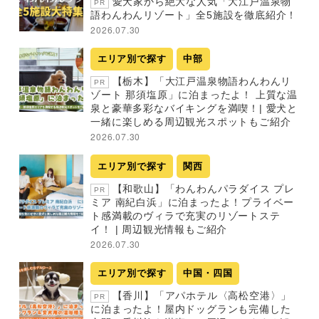
愛犬家から絶大な人気「大江戸温泉物
PR
語わんわんリゾート」全5施設を徹底紹介！
2026.07.30
エリア別で探す
中部
【栃木】「大江戸温泉物語わんわんリ
PR
ゾート 那須塩原」に泊まったよ！ 上質な温
泉と豪華多彩なバイキングを満喫！| 愛犬と
一緒に楽しめる周辺観光スポットもご紹介
2026.07.30
エリア別で探す
関西
【和歌山】「わんわんパラダイス プレ
PR
ミア 南紀白浜」に泊まったよ！プライベー
ト感満載のヴィラで充実のリゾートステ
イ！ | 周辺観光情報もご紹介
2026.07.30
エリア別で探す
中国・四国
【香川】「アパホテル〈高松空港〉」
PR
に泊まったよ！屋内ドッグランも完備した