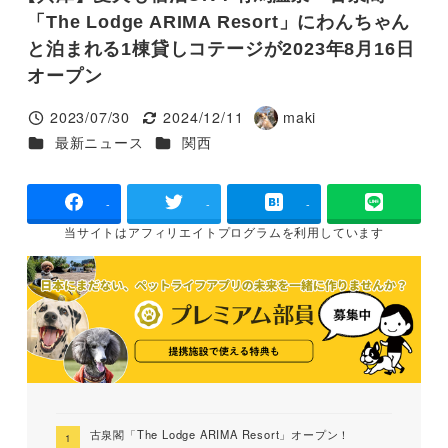
「The Lodge ARIMA Resort」にわんちゃん
と泊まれる1棟貸しコテージが2023年8月16日
オープン
2023/07/30
2024/12/11
maki
投稿日
更新日
著
カテゴリー
カテゴリー
最新ニュース
関西
者
-
-
-
当サイトは
アフィリエイトプログラムを
利用しています
古泉閣「The Lodge ARIMA Resort」オープン！