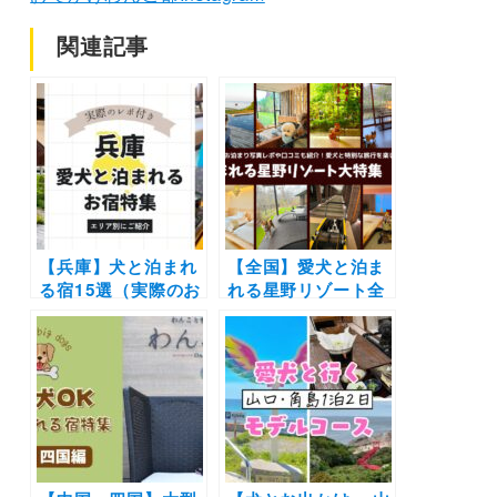
関連記事
【兵庫】犬と泊まれ
【全国】愛犬と泊ま
る宿15選（実際のお
れる星野リゾート全
でかけレポあり）神
42施設大特集！実際
戸や有馬温泉・丹波
のお泊まり写真レポ
などエリア別に紹介
や口コミも | 大切な
ペットと特別な旅行
を楽しもう♪