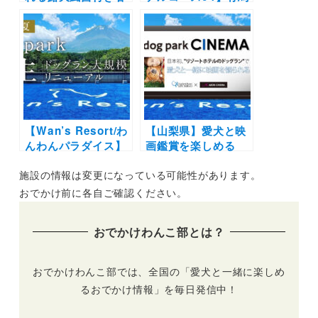
室のある宿10選！愛
六彩～おだしとおや
犬用温泉のある宿や
さい翠midori～アリ
一棟貸切のヴィラも
マ ジェラテリア ス
（おでかけレポート
タジオーネ
あり）
【Wan’s Resort/わ
【山梨県】愛犬と映
んわんパラダイス】
画鑑賞を楽しめる
ドッグランを大幅リ
「dog park
施設の情報は変更になっている可能性があります。
ニューアルした
CINEMA」が
「dog park」が誕
「Wan’s Resort 山
おでかけ前に各自ご確認ください。
生！各ホテルごとに
中湖」にて9月9日開
異なるデザイン＆コ
催！dog park無料開
おでかけわんこ部とは？
ンセプトのフォトブ
放＆プロカメラマン
ースも新設
のフォトサービスも
おでかけわんこ部では、全国の「愛犬と一緒に楽しめ
るおでかけ情報」を毎日発信中！