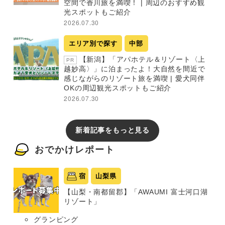
空間で香川旅を満喫！ | 周辺のおすすめ観
光スポットもご紹介
2026.07.30
エリア別で探す
中部
【新潟】「アパホテル＆リゾート〈上
PR
越妙高〉」に泊まったよ！大自然を間近で
感じながらのリゾート旅を満喫 | 愛犬同伴
OKの周辺観光スポットもご紹介
2026.07.30
新着記事をもっと見る
おでかけレポート
宿
山梨県
【山梨・南都留郡】「AWAUMI 富士河口湖
リゾート」
グランピング