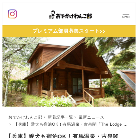
メ
イ
MENU
ン
プレミアム部員募集スタート>>
コ
ン
テ
ン
ツ
へ
移
動
おでかけわんこ部
新着記事一覧
最新ニュース
【兵庫】愛犬も宿泊OK！有馬温泉・古泉閣「The Lodge ARIMA Resort」にわんちゃんと泊まれる1棟貸しコテージが2023年8月16日オープン
【兵庫】愛犬も宿泊OK！有馬温泉・古泉閣