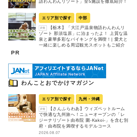
語わんわんリゾート」全5施設を徹底紹介！
エリア別で探す
中部
【栃木】「大江戸温泉物語わんわんリ
PR
ゾート 那須塩原」に泊まったよ！ 上質な温
泉と豪華多彩なバイキングを満喫！| 愛犬と
一緒に楽しめる周辺観光スポットもご紹介
PR
わんことおでかけマガジン
エリア別で探す
九州・沖縄
【さんふらわあ】ウィズペットルーム
PR
で快適な九州旅へ！ニューオープンの「レ
ジーナリゾート由布院 圍-Kakoi-」を含む別
府・由布院を満喫するモデルコース
2026.08.07