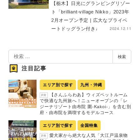
【栃木】日光にグランピングリゾー
ト「brilliant-village Nikko」2023年
2月オープン予定 | 広大なプライベ
2024.12.11
ートドッグラン付き♩
検
検索
索
注目記事
エリア別で探す
九州・沖縄
【さんふらわあ】ウィズペットルーム
PR
で快適な九州旅へ！ニューオープンの「レ
ジーナリゾート由布院 圍-Kakoi-」を含む別
府・由布院を満喫するモデルコース
エリア別で探す
全国特集
愛犬家から絶大な人気「大江戸温泉物
PR