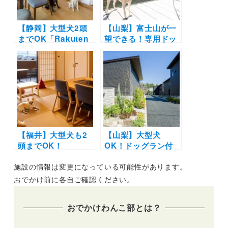
【静岡】大型犬2頭
【山梨】富士山が一
までOK「Rakuten
望できる！専用ドッ
STAY 熱海」が7月
グラン付きの一棟貸
24日にオープン！全
し切り宿「Rakuten
室テラス付きのオー
STAY 富士 河口湖
シャンビュー仕様
駅」が11月11日オー
プン！
【福井】大型犬も2
【山梨】大型犬
頭までOK！
OK！ドッグラン付
Rakuten STAYに客
きの客室も
施設の情報は変更になっている可能性があります。
室で自家源泉を堪能
「Rakuten STAY
できるおこもりホテ
VILLA 八岳」がオー
おでかけ前に各自ご確認ください。
ル「Rakuten STAY
プン！全9室中4室が
あわら温泉」がオー
愛犬同伴可能
おでかけわんこ部とは？
プン