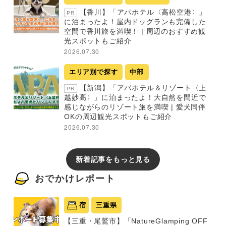
【香川】「アパホテル〈高松空港〉」
PR
に泊まったよ！屋内ドッグランも完備した
空間で香川旅を満喫！ | 周辺のおすすめ観
光スポットもご紹介
2026.07.30
エリア別で探す
中部
【新潟】「アパホテル＆リゾート〈上
PR
越妙高〉」に泊まったよ！大自然を間近で
感じながらのリゾート旅を満喫 | 愛犬同伴
OKの周辺観光スポットもご紹介
2026.07.30
新着記事をもっと見る
おでかけレポート
宿
三重県
【三重・尾鷲市】「NatureGlamping OFF