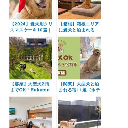
【2024】愛犬用クリ
【箱根】箱根エリア
スマスケーキ10選｜
に愛犬と泊まれる
ネットで購入可能！
「Rakuten STAY」
材料にもこだわった
が登場！天然温泉＆
ペット用ケーキでク
ドッグルーム完備で
リスマスを過ごそう
愛犬と“ととのう”癒
♪
しの旅へ！
【那須】大型犬2頭
【関東】大型犬と泊
までOK「Rakuten
まれる宿11選（ホテ
STAY VILLA 那須」
ル・旅館・グランピ
新オープン！ペット
ング別）実際のおで
フレンドリールーム
かけ写真レポ付き！
はプライベートドッ
グラン付き！