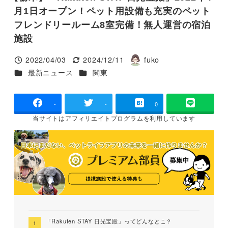
月1日オープン！ペット用設備も充実のペット
フレンドリールーム8室完備！無人運営の宿泊
施設
2022/04/03
2024/12/11
fuko
投稿日
更新日
著
カテゴリー
カテゴリー
最新ニュース
関東
者
-
-
0
当サイトは
アフィリエイトプログラムを
利用しています
「Rakuten STAY 日光宝殿」ってどんなとこ？