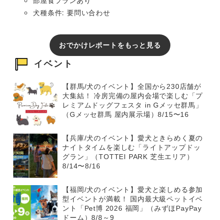
部屋食プランあり
犬種条件: 要問い合わせ
おでかけレポートをもっと見る
イベント
【群馬/犬のイベント】全国から230店舗が
大集結！ 冷房完備の屋内会場で楽しむ「プ
レミアムドッグフェスタ in Gメッセ群馬」
（Gメッセ群馬 屋内展示場）8/15〜16
【兵庫/犬のイベント】愛犬ときらめく夏の
ナイトタイムを楽しむ「ライトアップドッ
グラン」（TOTTEI PARK 芝生エリア）
8/14〜8/16
【福岡/犬のイベント】愛犬と楽しめる参加
型イベントが満載！ 国内最大級ペットイベ
ント「Pet博 2026 福岡」（みずほPayPay
ドーム）8/8～9