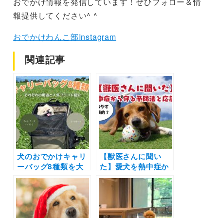
おでかけ情報を発信しています！ぜひフォロー＆情
報提供してください^ ^
おでかけわんこ部Instagram
関連記事
犬のおでかけキャリ
【獣医さんに聞い
ーバッグ8種類を大
た】愛犬を熱中症か
解剖！人気のブラン
ら守る予防法と応急
ドは？おしゃれなト
処置は？おすすめの
ートから機能性の高
暑さ対策グッズも紹
いリュックなど上手
介
に使い分けよう◎