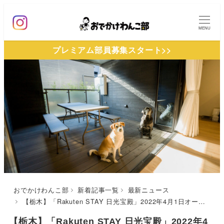
メ
イ
MENU
ン
プレミアム部員募集スタート>>
コ
ン
テ
ン
ツ
へ
移
動
おでかけわんこ部
新着記事一覧
最新ニュース
【栃木】「Rakuten STAY 日光宝殿」2022年4月1日オープン！ペット用設備も充実のペットフレンドリールーム8室完備！無人運営の宿泊施設
【栃木】「Rakuten STAY 日光宝殿」2022年4