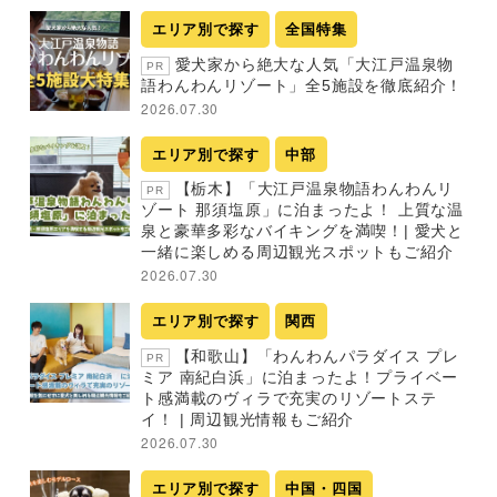
エリア別で探す
全国特集
愛犬家から絶大な人気「大江戸温泉物
PR
語わんわんリゾート」全5施設を徹底紹介！
2026.07.30
エリア別で探す
中部
【栃木】「大江戸温泉物語わんわんリ
PR
ゾート 那須塩原」に泊まったよ！ 上質な温
泉と豪華多彩なバイキングを満喫！| 愛犬と
一緒に楽しめる周辺観光スポットもご紹介
2026.07.30
エリア別で探す
関西
【和歌山】「わんわんパラダイス プレ
PR
ミア 南紀白浜」に泊まったよ！プライベー
ト感満載のヴィラで充実のリゾートステ
イ！ | 周辺観光情報もご紹介
2026.07.30
エリア別で探す
中国・四国