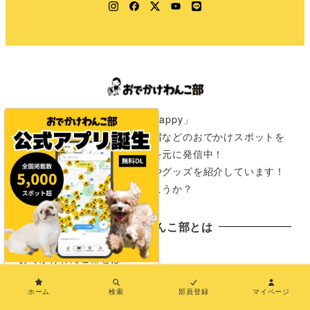
Instagram
Facebook
Twitter
YouTube
LINE
「きみのワクワクはわたしのHappy」
愛犬と一緒に行けるカフェや宿などのおでかけスポットを
全国の飼い主さんからの情報を元に発信中！
おでかけが楽しみになる情報やグッズを紹介しています！
さぁ次は君と一緒にどこに行こうか？
おでかけわんこ部とは
おでかけわんこ部とは
×
ホーム
検索
部員登録
マイページ
おでわんMAP