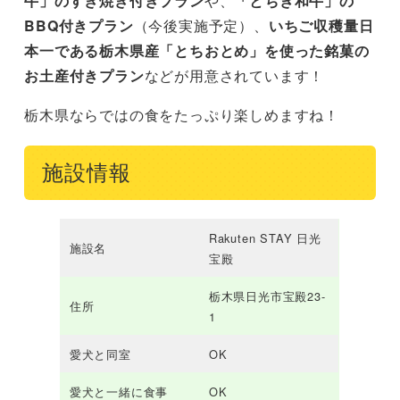
牛」のすき焼き付きプラン
や、
「とちぎ和牛」の
BBQ付きプラン
（今後実施予定）、
いちご収穫量日
本一である栃木県産「とちおとめ」を使った銘菓の
お土産付きプラン
などが用意されています！
栃木県ならではの食をたっぷり楽しめますね！
施設情報
Rakuten STAY 日光
施設名
宝殿
栃木県日光市宝殿23-
住所
1
愛犬と同室
OK
愛犬と一緒に食事
OK