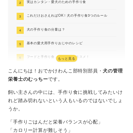
実はカンタン・愛犬のための手作り食
これだけおさえればOK！犬の手作り食3つのルール
犬の手作り食の分量は？
基本の愛犬用手作りおじやのレシピ
フードと手作り食、どっちもオススメ！
もっと見る
こんにちは！おでかけわんこ部特別部員・
犬の管理
気軽に犬の手作り食を始めてみよう
栄養士のむっちー
です。
飼い主さんの中には、手作り食に挑戦してみたいけ
れど踏み切れないという人もいるのではないでしょ
うか。
「手作りごはんだと栄養バランスが心配」
「カロリー計算が難しそう」