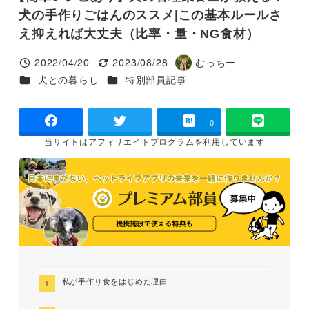
犬の手作りごはんのススメ|この基本ルールさ
え抑えれば大丈夫（比率・量・NG食材）
2022/04/20
2023/08/28
むっちー
投稿日
更新日
著
カテゴリー
カテゴリー
犬との暮らし
特別部員記事
者
-
-
0
当サイトは
アフィリエイトプログラムを
利用しています
私が手作り食をはじめた理由