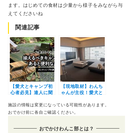
ます。はじめての食材は少量から様子をみながら与
えてくださいね
関連記事
【愛犬とキャンプ初
【現地取材】わんち
心者必見】達人に聞
ゃんが主役！愛犬と
いた揃えるべき神キ
泊まれる複合型施設
施設の情報は変更になっている可能性があります。
ャンプギアを実際の
「ドッグホテル白
画像で紹介！必需品
浜」を紹介〜日帰り
おでかけ前に各自ご確認ください。
&便利なもの＆犬用
利用も可能な話題ス
持ち物リストも♪
ポット〜
おでかけわんこ部とは？