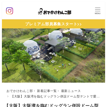
メ
イ
MENU
ン
プレミアム部員募集スタート>>
コ
ン
テ
ン
ツ
へ
移
動
おでかけわんこ部
新着記事一覧
最新ニュース
【大阪】大阪湾を臨むドッグラン併設ドーム型テントで愛犬とグランピング！「SKY DOME阪南」2022年3月19日グランドオープン
【大阪】大阪湾を臨むドッグラン併設ドーム型