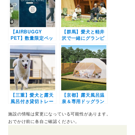
場まとめ
【AIRBUGGY
【群馬】愛犬と軽井
PET】数量限定ペッ
沢で一緒にグランピ
トカート！高級感溢
ング＆ワーケーショ
れる特別モデル”
ンできるプランが
CRUISE LINE”が
「RITA’S RANCH
2024年7月1日より
南軽井沢」で予約受
予約販売開始！
付開始！愛犬もドッ
グトレーニンング♪
【三重】愛犬と露天
【京都】露天風呂温
風呂付き貸切トレー
泉＆専用ドッグラン
ラーハウスでグラン
付きドーム型テント
施設の情報は変更になっている可能性があります。
ピング！専用ドッグ
で愛犬とグランピン
ランも | 「Luxury
グ！「アクアヴィレ
おでかけ前に各自ご確認ください。
Trailers 離宮 伊勢」
ッジ京都天橋立」
2022年3月1日オー
2022年4月15日グラ