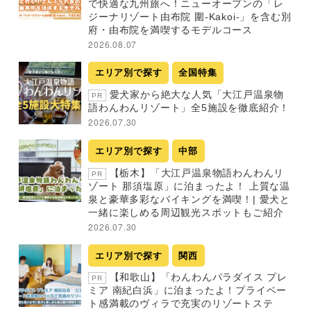
で快適な九州旅へ！ニューオープンの「レ
ジーナリゾート由布院 圍-Kakoi-」を含む別
府・由布院を満喫するモデルコース
2026.08.07
エリア別で探す
全国特集
愛犬家から絶大な人気「大江戸温泉物
PR
語わんわんリゾート」全5施設を徹底紹介！
2026.07.30
エリア別で探す
中部
【栃木】「大江戸温泉物語わんわんリ
PR
ゾート 那須塩原」に泊まったよ！ 上質な温
泉と豪華多彩なバイキングを満喫！| 愛犬と
一緒に楽しめる周辺観光スポットもご紹介
2026.07.30
エリア別で探す
関西
【和歌山】「わんわんパラダイス プレ
PR
ミア 南紀白浜」に泊まったよ！プライベー
ト感満載のヴィラで充実のリゾートステ