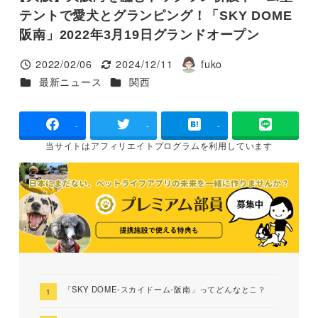
テントで愛犬とグランピング！「SKY DOME
阪南」2022年3月19日グランドオープン
2022/02/06
2024/12/11
fuko
投稿日
更新日
著
カテゴリー
カテゴリー
最新ニュース
関西
者
-
-
-
当サイトは
アフィリエイトプログラムを
利用しています
「SKY DOME-スカイドーム-阪南」ってどんなとこ？