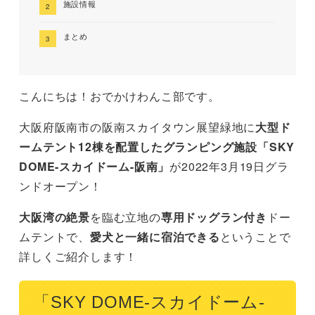
施設情報
まとめ
こんにちは！おでかけわんこ部です。
大阪府阪南市の阪南スカイタウン展望緑地に
大型ド
ームテント12棟を配置したグランピング施設「SKY
DOME-スカイドーム-阪南」
が2022年3月19日グラ
ンドオープン！
大阪湾の絶景
を臨む立地の
専用ドッグラン付き
ドー
ムテントで、
愛犬と一緒に宿泊できる
ということで
詳しくご紹介します！
「SKY DOME-スカイドーム-