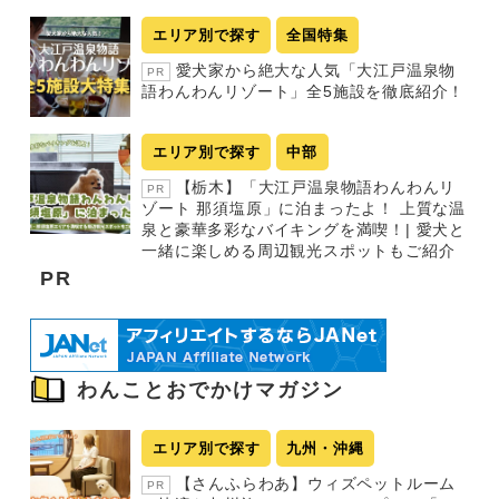
エリア別で探す
全国特集
愛犬家から絶大な人気「大江戸温泉物
PR
語わんわんリゾート」全5施設を徹底紹介！
エリア別で探す
中部
【栃木】「大江戸温泉物語わんわんリ
PR
ゾート 那須塩原」に泊まったよ！ 上質な温
泉と豪華多彩なバイキングを満喫！| 愛犬と
一緒に楽しめる周辺観光スポットもご紹介
PR
わんことおでかけマガジン
エリア別で探す
九州・沖縄
【さんふらわあ】ウィズペットルーム
PR