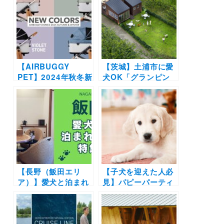
やオーシャンビュー
イベントも | 「名古
の新施設も！
屋キャンピングカー
フェア2022
SPRING」（AICHI
SKY EXPO 展示ホ
ールＦ）2/26・27開
【AIRBUGGY
催
【茨城】土浦市に愛
PET】2024年秋冬新
犬OK「グランピン
色登場！自然と現代
グヒルズ アウラテラ
のライフスタイルに
ス茨城」オープン！
調和した全4色がラ
プライベートドッグ
インナップ
ラン併設のコクーン
テント&アウトドア
体験も＜2022年3月
19日グランドオープ
ン>
【長野（飯田エリ
【子犬を迎えた人必
ア）】愛犬と泊まれ
見】パピーパーティ
る宿5選！ドッグラ
ーって知ってる？犬
ン完備の温泉宿から
の社会化期に嬉しい
一棟貸切のヴィラま
メリットいっぱい ！
でを厳選
東京で参加できる会