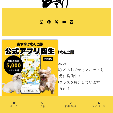
Instagram
Facebook
Twitter
YouTube
LINE
「きみのワクワクはわたしのHappy」
愛犬と一緒に行けるカフェや宿などのおでかけスポットを
全国の飼い主さんからの情報を元に発信中！
おでかけが楽しみになる情報やグッズを紹介しています！
さぁ次は君と一緒にどこに行こうか？
×
おでかけわんこ部とは
ホーム
検索
部員登録
マイページ