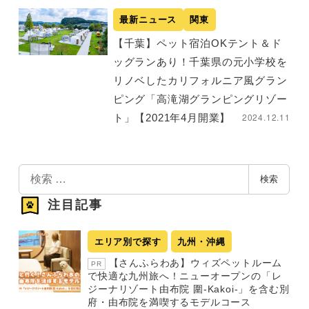
最新ニュース
関東
【千葉】ペット宿泊OKテント＆ド
ッグランあり！千葉県の元小学校を
リノベしたカリフォルニア風グラン
ピング「高滝湖グランピングリゾー
2024.12.11
ト」【2021年4月開業】
検
検索
索
注目記事
エリア別で探す
九州・沖縄
【さんふらわあ】ウィズペットルーム
PR
で快適な九州旅へ！ニューオープンの「レ
ジーナリゾート由布院 圍-Kakoi-」を含む別
府・由布院を満喫するモデルコース