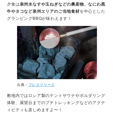
夕食は
泉州水なすや玉ねぎなどの農産物、なにわ黒
牛やタコなど泉州エリアのご当地食材
を中心とした
グランピングBBQが味わえます！
出典：
プレスリリース
敷地内ではロシア製のテントサウナやボルダリング
体験、展望台までのプチトレッキングなどのアクテ
ィビティも楽しめますよ〜！