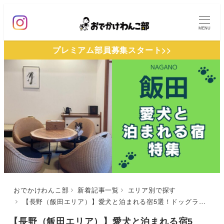
メ
イ
MENU
ン
プレミアム部員募集スタート>>
コ
ン
テ
ン
ツ
へ
移
動
おでかけわんこ部
新着記事一覧
エリア別で探す
【長野（飯田エリア）】愛犬と泊まれる宿5選！ドッグラン完備の温泉宿から一棟貸切のヴィラまでを厳選
【長野（飯田エリア）】愛犬と泊まれる宿5