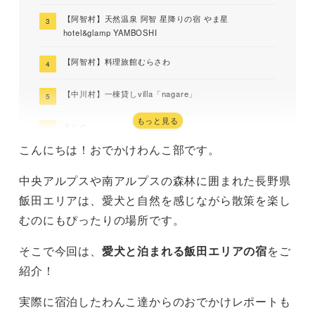
【阿智村】天然温泉 阿智 星降りの宿 やま星
hotel&glamp YAMBOSHI
【阿智村】料理旅館むらさわ
【中川村】一棟貸しvilla「nagare」
もっと見る
まとめ
こんにちは！おでかけわんこ部です。
中央アルプスや南アルプスの森林に囲まれた長野県
飯田エリアは、愛犬と自然を感じながら散策を楽し
むのにもぴったりの場所です。
そこで今回は、
愛犬と泊まれる飯田エリアの宿
をご
紹介！
実際に宿泊したわんこ達からのおでかけレポートも