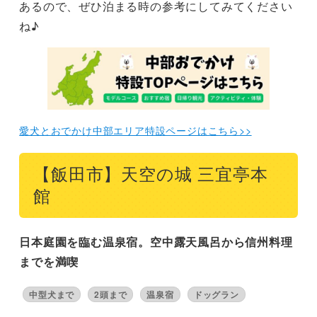
あるので、ぜひ泊まる時の参考にしてみてください
ね♪
愛犬とおでかけ中部エリア特設ページはこちら>>
【飯田市】天空の城 三宜亭本
館
日本庭園を臨む温泉宿。空中露天風呂から信州料理
までを満喫
中型犬まで
2頭まで
温泉宿
ドッグラン