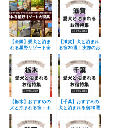
【全国】愛犬と泊ま
【滋賀】犬と泊まれ
れる星野リゾート全
る宿20選！実際のお
42施設大特集！実際
でかけレポート口コ
のお泊まり写真レポ
ミ付き | 人気の温泉
や口コミも | 大切な
宿からホテル・コテ
ペットと特別な旅行
ージを紹介します
を楽しもう♪
【栃木】おすすめの
【千葉】おすすめの
犬と泊まれる宿・ホ
犬と泊まれる宿20選
テル・ヴィラ20選 |
（実際のおでかけレ
人気の那須や日光へ
ポあり）露天風呂や
愛犬と旅しよう♪
プライベートドッグ