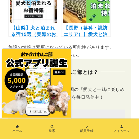
旅へ
【山梨】犬と泊まれ
【長野（蓼科・諏訪
る宿15選（実際のお
エリア）】愛犬と泊
でかけレポあり）コ
まれる宿15選！超大
施設の情報は変更になっている可能性があります。
テージや温泉などエ
型犬ウェルカムの宿
リア別に紹介
からドッグラン完備
おでかけ前に各自ご確認ください。
の宿までを厳選（お
でかけレポートあ
おでかけわんこ部とは？
り）
おでかけわんこ部では、全国の「愛犬と一緒に楽しめ
るおでかけ情報」を毎日発信中！
×
ホーム
検索
部員登録
マイページ