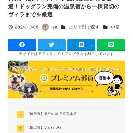
選！ドッグラン完備の温泉宿から一棟貸切の
ヴィラまでを厳選
カテゴリー
カテゴリー
2024/10/08
lisa
エリア別で探す
中部
投稿日
著
者
-
-
-
当サイトは
アフィリエイトプログラムを
利用しています
【飯田市】天空の城 三宜亭本館
【飯田市】Starry Sky