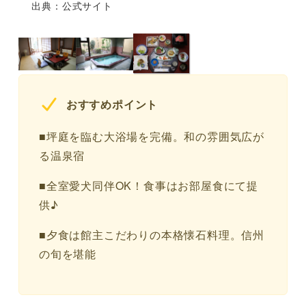
出典：公式サイト
おすすめポイント
■坪庭を臨む大浴場を完備。和の雰囲気広が
る温泉宿
■全室愛犬同伴OK！食事はお部屋食にて提
供♪
■夕食は館主こだわりの本格懐石料理。信州
の旬を堪能