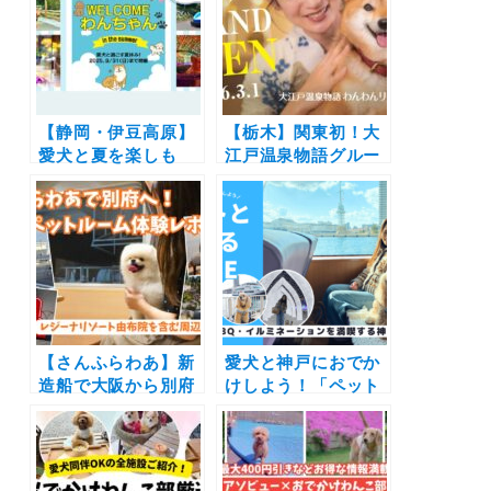
っぷり使った地産地
Dog Festival〜ロン
消のお食事が楽しめ
ドンドッグフェスタ
る食堂
新春犬祭り〜」（秋
ヶ瀬公園）1/24〜
1/25
【静岡・伊豆高原】
【栃木】関東初！大
愛犬と夏を楽しも
江戸温泉物語グルー
う！「WELCOMEわ
プのわんちゃん同伴
んちゃんin the
専用宿「大江戸温泉
summer」が伊豆シ
物語わんわんリゾー
ャボテン動物公園グ
ト 那須塩原」が
ループ各施設にて開
2026年3月1日オー
催中
プン！
【さんふらわあ】新
愛犬と神戸におでか
造船で大阪から別府
けしよう！「ペット
へ！ウィズペットル
と旅するKOBE」お
ーム体験レポート |
すすめのモデルプラ
レジーナリゾート由
ン | 一緒に船旅や
布院に泊まるモデル
BBQ・イルミネーシ