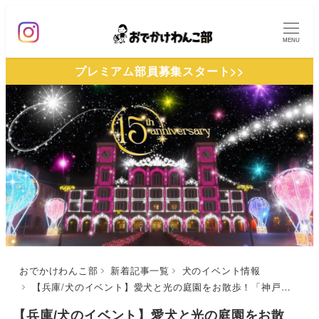
メ
イ
MENU
ン
プレミアム部員募集スタート>>
コ
ン
テ
ン
ツ
へ
移
動
おでかけわんこ部
新着記事一覧
犬のイベント情報
【兵庫/犬のイベント】愛犬と光の庭園をお散歩！「神戸イルミナージュ2025」（道の駅 神戸フルーツ・フラワーパーク 大沢）2026年2/1まで開催中！
【兵庫/犬のイベント】愛犬と光の庭園をお散