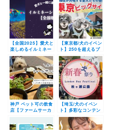
【全国2025】愛犬と
【東京都/犬のイベン
楽しめるイルミネー
ト】250を超えるブ
ションスポット20
ースから参加型コン
選！イベント情報も
テンツまで「マーブ
満載 | わんこと冬の
ルドッグフェスティ
特別な景色に会いに
バル 2026」（東京
行こう♪（おでかけ
ビッグサイト）1/31
レポートあり）
〜2/1
神戸 ペット可の飲食
【埼玉/犬のイベン
店【ファームサーカ
ト】多彩なコンテン
ス食堂】青空の下で
ツで人気の体験型ド
愛犬とランチタイ
ッグマルシェを楽し
ム！新鮮な食材をた
もう！ 「London