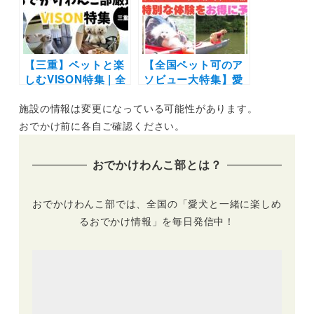
コース
ョンを大満喫♪
【三重】ペットと楽
【全国ペット可のア
しむVISON特集 | 全
ソビュー大特集】愛
施設の詳細を写真付
犬との特別な体験や
施設の情報は変更になっている可能性があります。
きで紹介します
夏のSUPをお得に予
約しよう
おでかけ前に各自ご確認ください。
おでかけわんこ部とは？
おでかけわんこ部では、全国の「愛犬と一緒に楽しめ
るおでかけ情報」を毎日発信中！