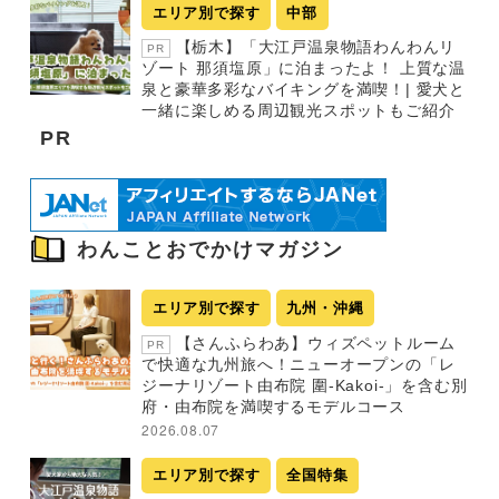
エリア別で探す
中部
【栃木】「大江戸温泉物語わんわんリ
PR
ゾート 那須塩原」に泊まったよ！ 上質な温
泉と豪華多彩なバイキングを満喫！| 愛犬と
一緒に楽しめる周辺観光スポットもご紹介
PR
わんことおでかけマガジン
エリア別で探す
九州・沖縄
【さんふらわあ】ウィズペットルーム
PR
で快適な九州旅へ！ニューオープンの「レ
ジーナリゾート由布院 圍-Kakoi-」を含む別
府・由布院を満喫するモデルコース
2026.08.07
エリア別で探す
全国特集