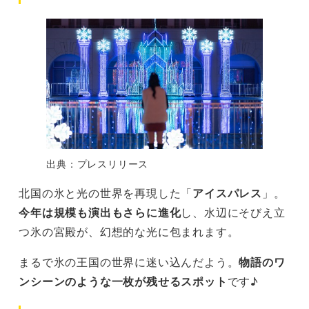
出典：プレスリリース
北国の氷と光の世界を再現した「
アイスパレス
」。
今年は規模も演出もさらに進化
し、水辺にそびえ立
つ氷の宮殿が、幻想的な光に包まれます。
まるで氷の王国の世界に迷い込んだよう。
物語のワ
ンシーンのような一枚が残せるスポット
です♪