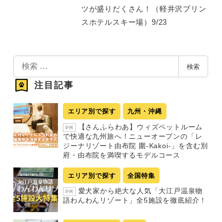
ツが盛りだくさん！（軽井沢プリン
スホテルスキー場）9/23
検
検索
索
注目記事
エリア別で探す
九州・沖縄
【さんふらわあ】ウィズペットルーム
PR
で快適な九州旅へ！ニューオープンの「レ
ジーナリゾート由布院 圍-Kakoi-」を含む別
府・由布院を満喫するモデルコース
エリア別で探す
全国特集
愛犬家から絶大な人気「大江戸温泉物
PR
語わんわんリゾート」全5施設を徹底紹介！