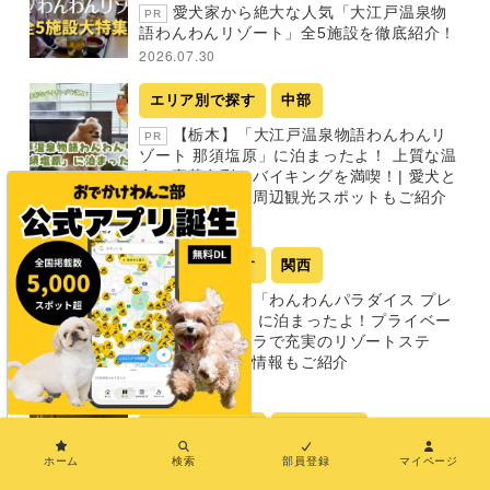
愛犬家から絶大な人気「大江戸温泉物
PR
語わんわんリゾート」全5施設を徹底紹介！
2026.07.30
エリア別で探す
中部
【栃木】「大江戸温泉物語わんわんリ
PR
ゾート 那須塩原」に泊まったよ！ 上質な温
泉と豪華多彩なバイキングを満喫！| 愛犬と
一緒に楽しめる周辺観光スポットもご紹介
2026.07.30
エリア別で探す
関西
【和歌山】「わんわんパラダイス プレ
PR
ミア 南紀白浜」に泊まったよ！プライベー
ト感満載のヴィラで充実のリゾートステ
イ！ | 周辺観光情報もご紹介
2026.07.30
エリア別で探す
中国・四国
×
ホーム
検索
部員登録
マイページ
【香川】「アパホテル〈高松空港〉」
PR
に泊まったよ！屋内ドッグランも完備した