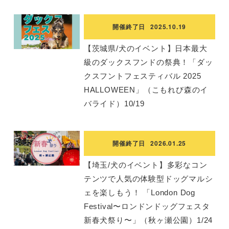
開催終了日
2025.10.19
【茨城県/犬のイベント】日本最大
級のダックスフンドの祭典！「ダッ
クスフントフェスティバル 2025
HALLOWEEN」（こもれび森のイ
バライド）10/19
開催終了日
2026.01.25
【埼玉/犬のイベント】多彩なコン
テンツで人気の体験型ドッグマルシ
ェを楽しもう！ 「London Dog
Festival〜ロンドンドッグフェスタ
新春犬祭り〜」（秋ヶ瀬公園）1/24