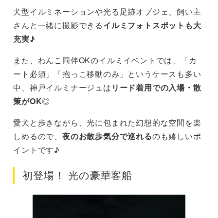
犬型イルミネーションや光る足跡オブジェ、飼い主
さんと一緒に撮影できる
イルミフォトスポットも大
充実♪
また、わんこ同伴OKのイルミイベントでは、「カ
ート必須」「抱っこ移動のみ」というケースも多い
中、神戸イルミナージュは
リード着用での入場・散
策がOK
◎
愛犬と歩きながら、光に包まれた幻想的な空間を楽
しめるので、
夜のお散歩気分で巡れる
のも嬉しいポ
イントです♪
初登場！ 光の豪華客船