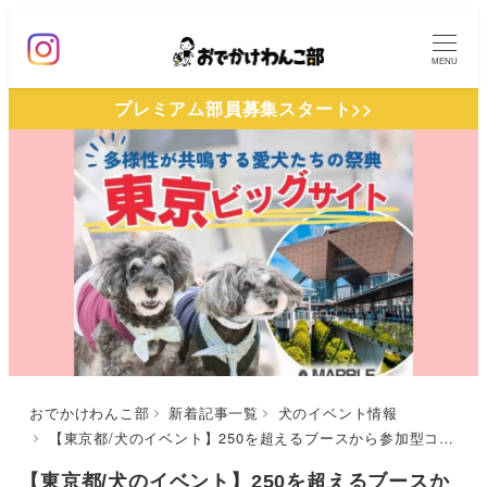
メ
イ
MENU
ン
プレミアム部員募集スタート>>
コ
ン
テ
ン
ツ
へ
移
動
おでかけわんこ部
新着記事一覧
犬のイベント情報
【東京都/犬のイベント】250を超えるブースから参加型コンテンツまで「マーブルドッグフェスティバル 2026」（東京ビッグサイト）1/31〜2/1
【東京都/犬のイベント】250を超えるブースか