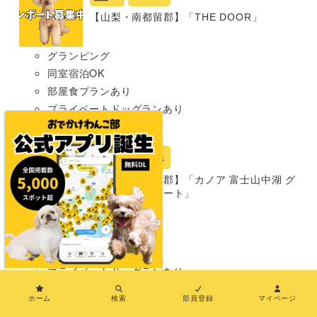
【山梨・南都留郡】「THE DOOR」
グランピング
同室宿泊OK
部屋食プランあり
プライベートドッグランあり
中型犬まで
宿
山梨県
【山梨・南都留郡】「カノア 富士山中湖 グ
ランピングリゾート」
グランピング
同室宿泊OK
部屋食プランあり
プライベートドッグランあり
×
わんこメニューあり
ホーム
検索
部員登録
マイページ
温泉あり