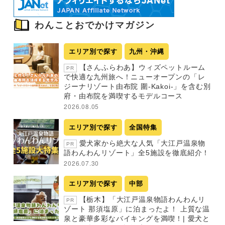
わんことおでかけマガジン
エリア別で探す
九州・沖縄
【さんふらわあ】ウィズペットルーム
PR
で快適な九州旅へ！ニューオープンの「レ
ジーナリゾート由布院 圍-Kakoi-」を含む別
府・由布院を満喫するモデルコース
2026.08.05
エリア別で探す
全国特集
愛犬家から絶大な人気「大江戸温泉物
PR
語わんわんリゾート」全5施設を徹底紹介！
2026.07.30
エリア別で探す
中部
【栃木】「大江戸温泉物語わんわんリ
PR
ゾート 那須塩原」に泊まったよ！ 上質な温
泉と豪華多彩なバイキングを満喫！| 愛犬と