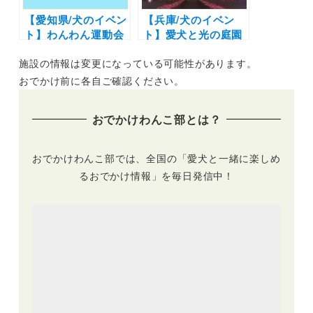
【愛知県/犬のイベン
【兵庫/犬のイベン
ト】わんわん運動会
ト】愛犬と光の庭園
からオフ会まで開催
をお散歩！「神戸イ
施設の情報は変更になっている可能性があります。
「わんにゃんドーム
ルミナージュ2025」
2025 in Aichi Sky
（道の駅 神戸フルー
おでかけ前に各自ご確認ください。
Expo」（Aichi Sky
ツ・フラワーパーク
Expo（愛知県国際
大沢）2026年2/1ま
おでかけわんこ部とは？
展示場）ホールD）
で開催中！
2/22〜2/23
おでかけわんこ部では、全国の「愛犬と一緒に楽しめ
るおでかけ情報」を毎日発信中！