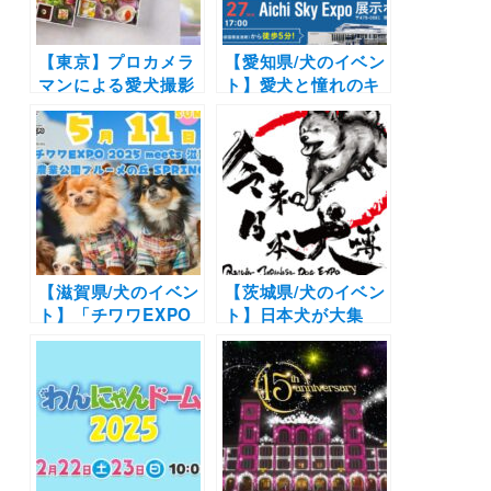
【東京】プロカメラ
【愛知県/犬のイベン
マンによる愛犬撮影
ト】愛犬と憧れのキ
会が東京マリオット
ャンピングカーを見
ホテルにて開催！御
に行こう！しつけの
殿山庭園を臨むテラ
イベントも | 「名古
スランチ&フリーフ
屋キャンピングカー
ロー付き
フェア2022
SPRING」（AICHI
SKY EXPO 展示ホ
ールＦ）2/26・27開
【滋賀県/犬のイベン
催
【茨城県/犬のイベン
ト】「チワワEXPO
ト】日本犬が大集
2025 meets 滋賀農
合！柴犬や秋田犬の
業公園ブルーメの丘
わんこ集まれ♪「令
SPRING」（滋賀農
和日本犬博2021 –
業公園ブルーメの
REIWA Japanese
丘）5/11
Dog EXPO –」（こ
もれび森のイバライ
ド）11/7開催