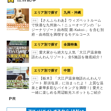
エリア別で探す
九州・沖縄
【さんふらわあ】ウィズペットルーム
PR
で快適な九州旅へ！ニューオープンの「レ
ジーナリゾート由布院 圍-Kakoi-」を含む別
府・由布院を満喫するモデルコース
エリア別で探す
全国特集
愛犬家から絶大な人気「大江戸温泉物
PR
語わんわんリゾート」全5施設を徹底紹介！
エリア別で探す
中部
【栃木】「大江戸温泉物語わんわんリ
PR
ゾート 那須塩原」に泊まったよ！ 上質な温
泉と豪華多彩なバイキングを満喫！| 愛犬と
一緒に楽しめる周辺観光スポットもご紹介
PR