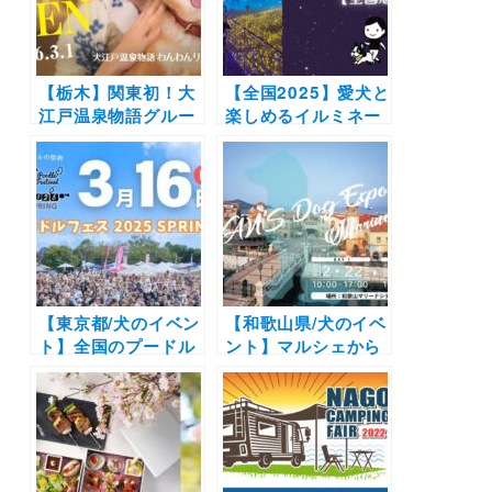
【栃木】関東初！大
【全国2025】愛犬と
江戸温泉物語グルー
楽しめるイルミネー
プのわんちゃん同伴
ションスポット20
専用宿「大江戸温泉
選！イベント情報も
物語わんわんリゾー
満載 | わんこと冬の
ト 那須塩原」が
特別な景色に会いに
2026年3月1日オー
行こう♪（おでかけ
プン！
レポートあり）
【東京都/犬のイベン
【和歌山県/犬のイベ
ト】全国のプードル
ント】マルシェから
好き集まれ～！「プ
ステージショーまで
ードルフェスティバ
「WANʼS Dog
ル 2025 SPRING」
Expo 2025 Marina
（イーノの森Dog
City」（和歌山マリ
Garden）3/16
ーナシティ 第三駐
車場）2/22〜2/23