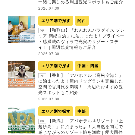
一緒に楽しめる周辺観光スポットもご紹介
2026.07.30
エリア別で探す
関西
【和歌山】「わんわんパラダイス プレ
PR
ミア 南紀白浜」に泊まったよ！プライベー
ト感満載のヴィラで充実のリゾートステ
イ！ | 周辺観光情報もご紹介
2026.07.30
エリア別で探す
中国・四国
【香川】「アパホテル〈高松空港〉」
PR
に泊まったよ！屋内ドッグランも完備した
空間で香川旅を満喫！ | 周辺のおすすめ観
光スポットもご紹介
2026.07.30
エリア別で探す
中部
【新潟】「アパホテル＆リゾート〈上
PR
越妙高〉」に泊まったよ！大自然を間近で
感じながらのリゾート旅を満喫 | 愛犬同伴