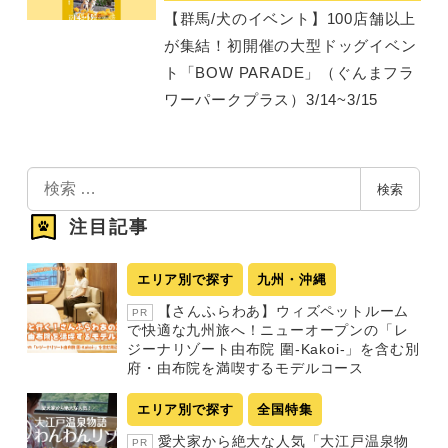
【群馬/犬のイベント】100店舗以上
が集結！初開催の大型ドッグイベン
ト「BOW PARADE」（ぐんまフラ
ワーパークプラス）3/14~3/15
検
検索
索
注目記事
エリア別で探す
九州・沖縄
【さんふらわあ】ウィズペットルーム
PR
で快適な九州旅へ！ニューオープンの「レ
ジーナリゾート由布院 圍-Kakoi-」を含む別
府・由布院を満喫するモデルコース
エリア別で探す
全国特集
愛犬家から絶大な人気「大江戸温泉物
PR