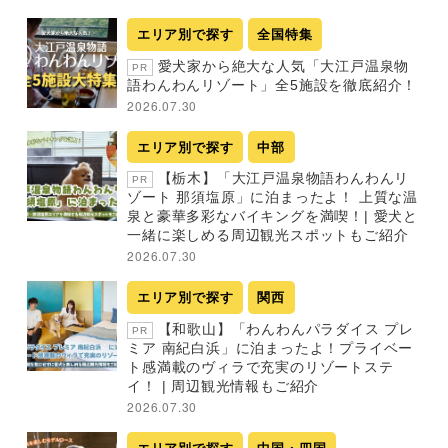
エリア別で探す
全国特集
愛犬家から絶大な人気「大江戸温泉物
PR
語わんわんリゾート」全5施設を徹底紹介！
2026.07.30
エリア別で探す
中部
【栃木】「大江戸温泉物語わんわんリ
PR
ゾート 那須塩原」に泊まったよ！ 上質な温
泉と豪華多彩なバイキングを満喫！| 愛犬と
一緒に楽しめる周辺観光スポットもご紹介
2026.07.30
エリア別で探す
関西
【和歌山】「わんわんパラダイス プレ
PR
ミア 南紀白浜」に泊まったよ！プライベー
ト感満載のヴィラで充実のリゾートステ
イ！ | 周辺観光情報もご紹介
2026.07.30