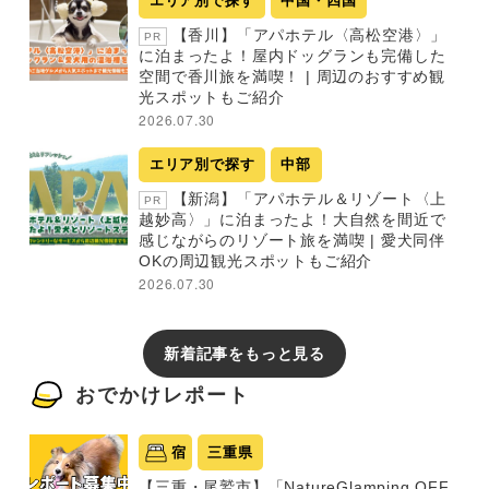
エリア別で探す
中国・四国
【香川】「アパホテル〈高松空港〉」
PR
に泊まったよ！屋内ドッグランも完備した
空間で香川旅を満喫！ | 周辺のおすすめ観
光スポットもご紹介
2026.07.30
エリア別で探す
中部
【新潟】「アパホテル＆リゾート〈上
PR
越妙高〉」に泊まったよ！大自然を間近で
感じながらのリゾート旅を満喫 | 愛犬同伴
OKの周辺観光スポットもご紹介
2026.07.30
新着記事をもっと見る
おでかけレポート
宿
三重県
【三重・尾鷲市】「NatureGlamping OFF