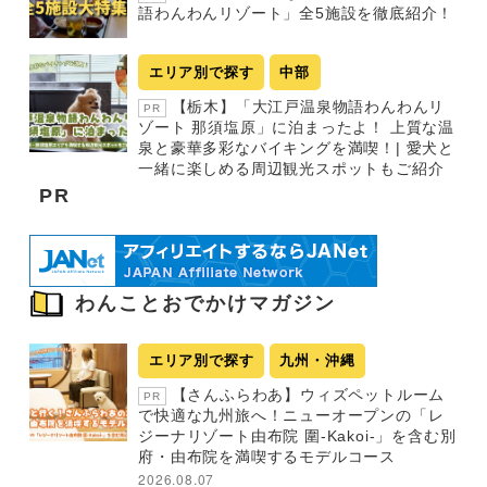
語わんわんリゾート」全5施設を徹底紹介！
エリア別で探す
中部
【栃木】「大江戸温泉物語わんわんリ
PR
ゾート 那須塩原」に泊まったよ！ 上質な温
泉と豪華多彩なバイキングを満喫！| 愛犬と
一緒に楽しめる周辺観光スポットもご紹介
PR
わんことおでかけマガジン
エリア別で探す
九州・沖縄
【さんふらわあ】ウィズペットルーム
PR
で快適な九州旅へ！ニューオープンの「レ
ジーナリゾート由布院 圍-Kakoi-」を含む別
府・由布院を満喫するモデルコース
2026.08.07