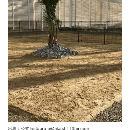
出典：公式Instagram@akashi_t3terrace