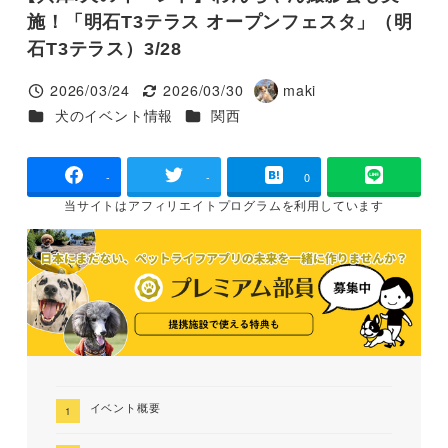
施！「明石T3テラス オープンフェスタ」（明
石T3テラス）3/28
2026/03/24
2026/03/30
maki
投稿日
更新日
著
カテゴリー
カテゴリー
犬のイベント情報
関西
者
-
-
0
当サイトは
アフィリエイトプログラムを
利用しています
イベント概要