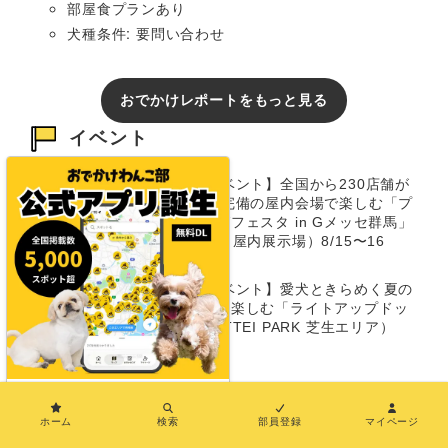
部屋食プランあり
犬種条件: 要問い合わせ
おでかけレポートをもっと見る
イベント
【群馬/犬のイベント】全国から230店舗が
大集結！ 冷房完備の屋内会場で楽しむ「プ
レミアムドッグフェスタ in Gメッセ群馬」
（Gメッセ群馬 屋内展示場）8/15〜16
【兵庫/犬のイベント】愛犬ときらめく夏の
ナイトタイムを楽しむ「ライトアップドッ
グラン」（TOTTEI PARK 芝生エリア）
8/14〜8/16
【福岡/犬のイベント】愛犬と楽しめる参加
×
型イベントが満載！ 国内最大級ペットイベ
ホーム
検索
部員登録
マイページ
ント「Pet博 2026 福岡」（みずほPayPay