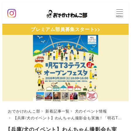
メ
イ
MENU
ン
プレミアム部員募集スタート>>
コ
ン
テ
ン
ツ
へ
移
動
おでかけわんこ部
新着記事一覧
犬のイベント情報
【兵庫/犬のイベント】わんちゃん撮影会も実施！「明石T3テラス オープンフェスタ」（明石T3テラス）3/28
【兵庫/犬のイベント】わんちゃん撮影会も実