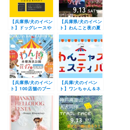
【兵庫県/犬のイベン
【兵庫県/犬のイベン
ト】ドッグレースや
ト】わんこと夜の夏
楽しい体験コンテン
祭りを満喫「SKYわ
ツ盛りだくさん「イ
んにゃんマーケッ
ヌマチKOBE2025」
ト」（伊丹スカイパ
（神戸メリケンパー
ーク）9/13
ク）11/22〜23
【兵庫県/犬のイベン
【兵庫/犬のイベン
ト】100店舗のブー
ト】ワンちゃん＆ネ
スにフォトスポット
コちゃん好きは集
も充実！「わん博 in
合！「わんニャスフ
赤穂海浜公園」（赤
ェスティバル」
穂海浜公園）11/17
（ABCハウジング
加古川住宅公園）
11/15～11/16