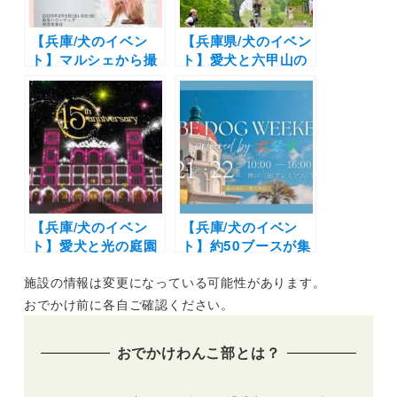
【兵庫/犬のイベン
【兵庫県/犬のイベン
ト】マルシェから撮
ト】愛犬と六甲山の
影会までを実施！
麓を駆け巡ろう「神
「阪急ハロードッグ
戸再度山(ふたたびや
フェスタ2026春」
ま)人犬同伴Trail
（阪急ハロードッグ
Race プレ大会」
西宮阪急店）3/6～
（再度公園内 森の広
3/8
場）9/13
【兵庫/犬のイベン
【兵庫/犬のイベン
ト】愛犬と光の庭園
ト】約50ブースが集
をお散歩！「神戸イ
結&ペット防災も学
施設の情報は変更になっている可能性があります。
ルミナージュ2025」
べる2日間。週末ド
（道の駅 神戸フルー
ッグフェス初開催！
おでかけ前に各自ご確認ください。
ツ・フラワーパーク
「Kobe Dog
大沢）2026年2/1ま
Weekend powered
おでかけわんこ部とは？
で開催中！
by 犬祭り」（神戸
三田プレミアム・ア
ウトレット）3/21〜