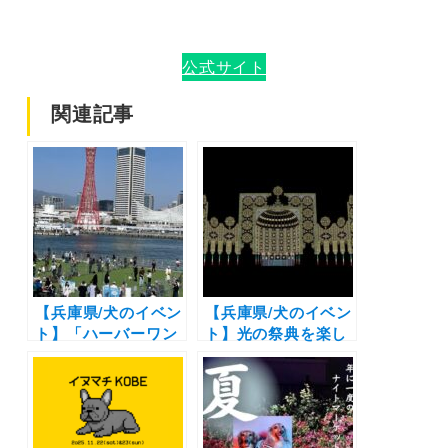
公式サイト
関連記事
【兵庫県/犬のイベン
【兵庫県/犬のイベン
ト】「ハーバーワン
ト】光の祭典を楽し
ダーランド」（神戸
もう！「第31回 神
ハーバーランド高浜
戸ルミナリエ」（東
岸壁）2/28〜3/29
遊園地・旧外国人居
留地・メリケンパー
ク）1/30〜2/8