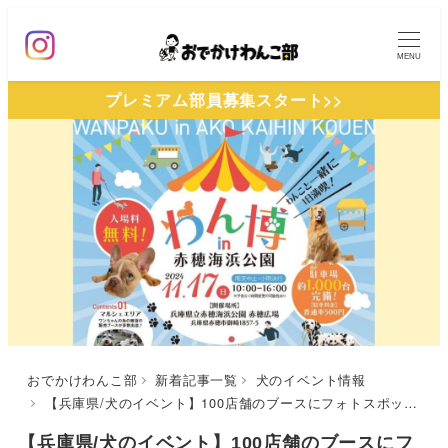
メ
イ
MENU
ン
プレミアム部員募集スタート>>
コ
ン
テ
ン
ツ
へ
移
動
おでかけわんこ部
新着記事一覧
犬のイベント情報
【兵庫県/犬のイベント】100店舗のブースにフォトスポットも充実！「わん博 in 赤穂海浜公園」（赤穂海浜公園）11/17
【兵庫県/犬のイベント】100店舗のブースにフ