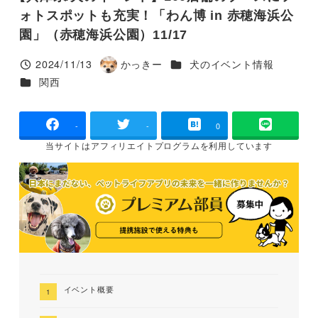
ォトスポットも充実！「わん博 in 赤穂海浜公
園」（赤穂海浜公園）11/17
カテゴリー
2024/11/13
かっきー
犬のイベント情報
投稿日
著
カテゴリー
関西
者
-
-
0
当サイトは
アフィリエイトプログラムを
利用しています
イベント概要