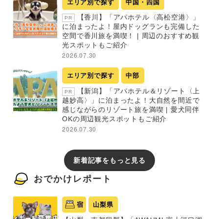
エリア別で探す
中国・四国
【香川】「アパホテル〈高松空港〉」
PR
に泊まったよ！屋内ドッグランも完備した
空間で香川旅を満喫！ | 周辺のおすすめ観
光スポットもご紹介
2026.07.30
エリア別で探す
中部
【新潟】「アパホテル＆リゾート〈上
PR
越妙高〉」に泊まったよ！大自然を間近で
感じながらのリゾート旅を満喫 | 愛犬同伴
OKの周辺観光スポットもご紹介
2026.07.30
新着記事をもっと見る
おでかけレポート
宿
山梨県