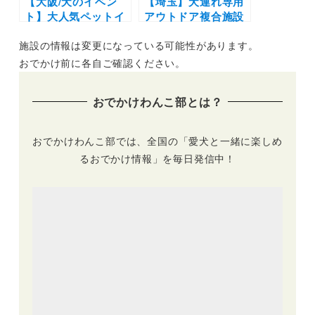
【大阪/犬のイベン
【埼玉】犬連れ専用
ト】大人気ペットイ
アウトドア複合施設
ベント！楽しい企画
「エルズパーク長
施設の情報は変更になっている可能性があります。
やショップが盛りだ
瀞」が2024年11月
くさん「Pet博2023
にグランドオープ
おでかけ前に各自ご確認ください。
大阪」（インテック
ン！ドッグラン付き
ス大阪）11/3~5
トレーラーハウスか
おでかけわんこ部とは？
ら愛犬OKカフェま
で
おでかけわんこ部では、全国の「愛犬と一緒に楽しめ
るおでかけ情報」を毎日発信中！