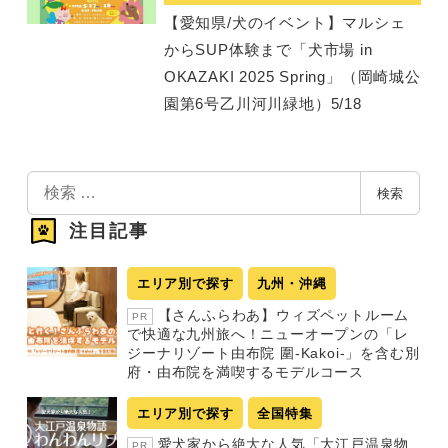
【愛知県/犬のイベント】マルシェ
からSUP体験まで「犬市場 in
OKAZAKI 2025 Spring」（岡崎城公
園第6号乙川河川緑地）5/18
検
検索
索
注目記事
エリア別で探す
九州・沖縄
【さんふらわあ】ウィズペットルーム
PR
で快適な九州旅へ！ニューオープンの「レ
ジーナリゾート由布院 圍-Kakoi-」を含む別
府・由布院を満喫するモデルコース
エリア別で探す
全国特集
愛犬家から絶大な人気「大江戸温泉物
PR