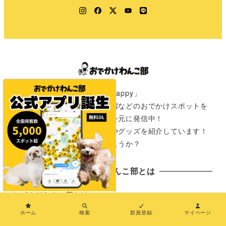
Instagram
Facebook
Twitter
YouTube
LINE
「きみのワクワクはわたしのHappy」
愛犬と一緒に行けるカフェや宿などのおでかけスポットを
全国の飼い主さんからの情報を元に発信中！
おでかけが楽しみになる情報やグッズを紹介しています！
さぁ次は君と一緒にどこに行こうか？
おでかけわんこ部とは
おでかけわんこ部とは
×
ホーム
検索
部員登録
マイページ
おでわんMAP