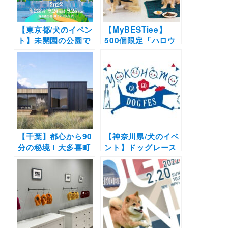
【東京都/犬のイベン
【MyBESTiee】
ト】未開園の公園で
500個限定「ハロウ
愛犬と一緒に楽しめ
ィンBOX」＆「クリ
る！野外音楽フェス
スマスBOX」販売開
「トーキョー・アイ
始！可愛い装飾品か
ランド(TOKYO
らわんこ用グッズま
ISLAND)」（海の森
で盛りだくさん
公園）ペットランド
や同伴OKエリアを
豊富に用意
【千葉】都心から90
【神奈川県/犬のイベ
分の秘境！大多喜町
ント】ドッグレース
にわんこ同伴OKの
や愛犬同伴クルージ
極上リゾート「THE
ングも
LAKOTAN
「YOKOHAMA
GLAMPING &
GOGO DOG FES
RESORTS」が2022
2024 Autumn」
年7月1日オープン！
（臨港パーク）
11/2・3開催