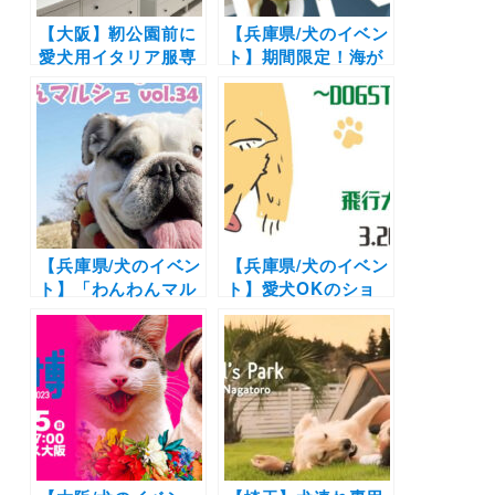
【大阪】靭公園前に
【兵庫県/犬のイベン
愛犬用イタリア服専
ト】期間限定！海が
門店「vesticane」
見えるドッグランや
が12/2（木）オープ
週末はキッチンカー
ン！革製リードやフ
も | 「ハーバーワン
ードも販売 | 阪急百
ダーランド」（神戸
貨店で期間限定イベ
ハーバーランド高浜
ントも
岸壁）2/20～4/3開
催
【兵庫県/犬のイベン
【兵庫県/犬のイベン
ト】「わんわんマル
ト】愛犬OKのショ
シェ vol.34」（神戸
ッピングモールでの
ポートアイランド
イベント！「飛行犬
内・市民広場）
撮影会+B612 de マ
3/5・6開催！
ルシェVol.38～DOG
STREET～」（サザ
ンモール六甲
B612）3/26・27開
催