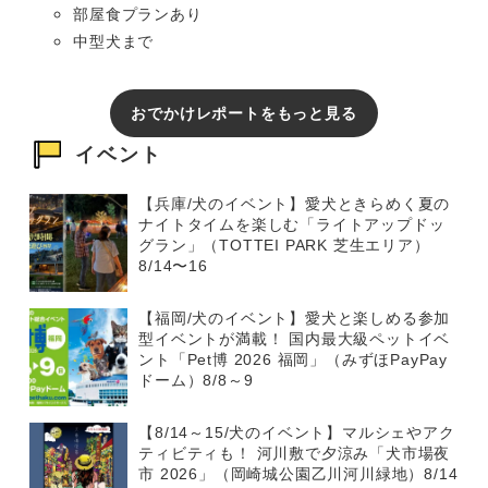
部屋食プランあり
中型犬まで
おでかけレポートをもっと見る
イベント
【兵庫/犬のイベント】愛犬ときらめく夏の
ナイトタイムを楽しむ「ライトアップドッ
グラン」（TOTTEI PARK 芝生エリア）
8/14〜16
【福岡/犬のイベント】愛犬と楽しめる参加
型イベントが満載！ 国内最大級ペットイベ
ント「Pet博 2026 福岡」（みずほPayPay
ドーム）8/8～9
【8/14～15/犬のイベント】マルシェやアク
ティビティも！ 河川敷で夕涼み「犬市場夜
市 2026」（岡崎城公園乙川河川緑地）8/14