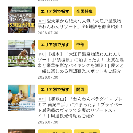
エリア別で探す
全国特集
愛犬家から絶大な人気「大江戸温泉物
PR
語わんわんリゾート」全5施設を徹底紹介！
2026.07.30
エリア別で探す
中部
【栃木】「大江戸温泉物語わんわんリ
PR
ゾート 那須塩原」に泊まったよ！ 上質な温
泉と豪華多彩なバイキングを満喫！| 愛犬と
一緒に楽しめる周辺観光スポットもご紹介
2026.07.30
エリア別で探す
関西
【和歌山】「わんわんパラダイス プレ
PR
ミア 南紀白浜」に泊まったよ！プライベー
ト感満載のヴィラで充実のリゾートステ
イ！ | 周辺観光情報もご紹介
2026.07.30