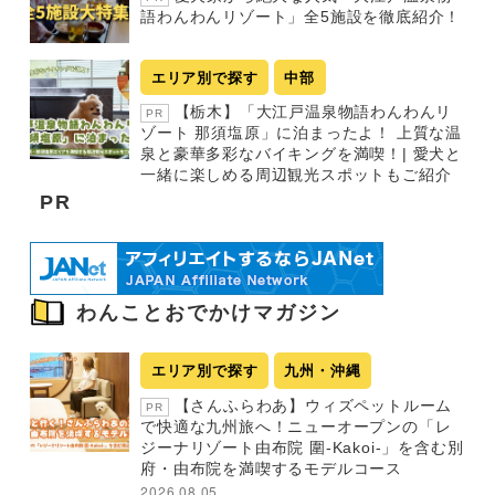
語わんわんリゾート」全5施設を徹底紹介！
エリア別で探す
中部
【栃木】「大江戸温泉物語わんわんリ
PR
ゾート 那須塩原」に泊まったよ！ 上質な温
泉と豪華多彩なバイキングを満喫！| 愛犬と
一緒に楽しめる周辺観光スポットもご紹介
PR
わんことおでかけマガジン
エリア別で探す
九州・沖縄
【さんふらわあ】ウィズペットルーム
PR
で快適な九州旅へ！ニューオープンの「レ
ジーナリゾート由布院 圍-Kakoi-」を含む別
府・由布院を満喫するモデルコース
2026.08.05