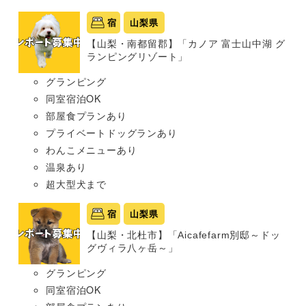
宿
山梨県
【山梨・南都留郡】「カノア 富士山中湖 グ
ランピングリゾート」
グランピング
同室宿泊OK
部屋食プランあり
プライベートドッグランあり
わんこメニューあり
温泉あり
超大型犬まで
宿
山梨県
【山梨・北杜市】「Aicafefarm別邸～ドッ
グヴィラ八ヶ岳～」
グランピング
同室宿泊OK