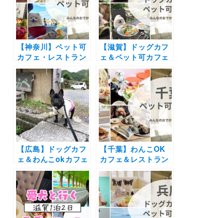
ート付き
【神奈川】ペット可
【滋賀】ドッグカフ
カフェ・レストラン
ェ＆ペット可カフェ
30選 | 愛犬と一緒に
22選 | 琵琶湖が見え
中華街の食べ放題や
るカフェやドッグラ
アフタヌーンティー
ン付きのカフェなど
を楽しもう♪
実際の愛犬とのおで
かけレポートを紹
介！
【広島】ドッグカフ
【千葉】わんこOK
ェ＆わんこokカフェ
カフェ＆レストラン
19選 | 店内同伴でコ
19選｜ドッグラン併
ース料理や手打ちそ
設店や豪快な海鮮丼
ばにお好み焼きも！
にラーメンも！実際
海が見える絶景カフ
のおでかけレポをエ
ェなど実際のおでか
リア別に紹介します