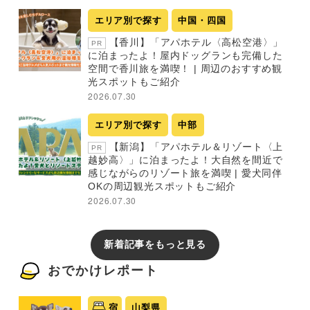
エリア別で探す
中国・四国
【香川】「アパホテル〈高松空港〉」
PR
に泊まったよ！屋内ドッグランも完備した
空間で香川旅を満喫！ | 周辺のおすすめ観
光スポットもご紹介
2026.07.30
エリア別で探す
中部
【新潟】「アパホテル＆リゾート〈上
PR
越妙高〉」に泊まったよ！大自然を間近で
感じながらのリゾート旅を満喫 | 愛犬同伴
OKの周辺観光スポットもご紹介
2026.07.30
新着記事をもっと見る
おでかけレポート
宿
山梨県