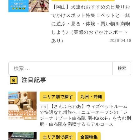
【岡山】犬連れおすすめの日帰りお
でかけスポット特集！ペットと一緒
に遊ぶ・見る・体験・買い物を満喫
しよう♪（実際のおでかけレポート
2026.04.18
あり）
検
検索
索
注目記事
エリア別で探す
九州・沖縄
【さんふらわあ】ウィズペットルーム
PR
で快適な九州旅へ！ニューオープンの「レ
ジーナリゾート由布院 圍-Kakoi-」を含む別
府・由布院を満喫するモデルコース
エリア別で探す
全国特集