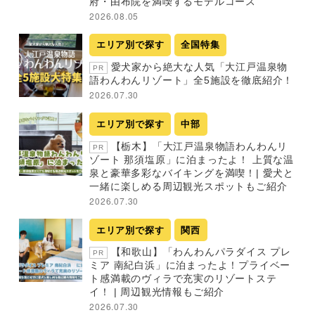
府・由布院を満喫するモデルコース
2026.08.05
エリア別で探す
全国特集
愛犬家から絶大な人気「大江戸温泉物
PR
語わんわんリゾート」全5施設を徹底紹介！
2026.07.30
エリア別で探す
中部
【栃木】「大江戸温泉物語わんわんリ
PR
ゾート 那須塩原」に泊まったよ！ 上質な温
泉と豪華多彩なバイキングを満喫！| 愛犬と
一緒に楽しめる周辺観光スポットもご紹介
2026.07.30
エリア別で探す
関西
【和歌山】「わんわんパラダイス プレ
PR
ミア 南紀白浜」に泊まったよ！プライベー
ト感満載のヴィラで充実のリゾートステ
イ！ | 周辺観光情報もご紹介
2026.07.30