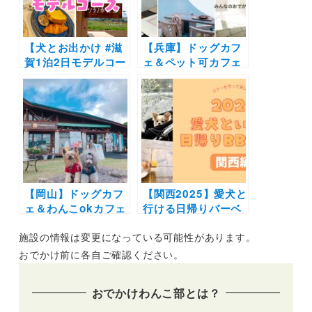
けレポート写真付き
♪
【犬とお出かけ #滋
【兵庫】ドッグカフ
賀1泊2日モデルコー
ェ＆ペット可カフェ
ス】愛犬と湖西の自
20選（実際のおでか
然とグルメを満喫す
けレポ付き）｜神
る旅〜オーベルジュ
戸・芦屋・姫路など
メソン～ソラノネ食
エリア別にまとめま
堂～メタセコイア並
した！
木～Roz&Mary
Cafe
【岡山】ドッグカフ
【関西2025】愛犬と
ェ＆わんこokカフェ
行ける日帰りバーベ
の写真レポートまと
キュー場10選 | ドッ
施設の情報は変更になっている可能性があります。
め16選 | 倉敷に牛窓
グラン付きのグラン
そして蒜山の人気エ
ピング施設やアクテ
おでかけ前に各自ご確認ください。
リアの絶景カフェや
ィビティも楽しめる
牡蠣や海鮮・パンケ
施設も！（おでかけ
おでかけわんこ部とは？
ーキを愛犬と一緒に
レポあり）
♪