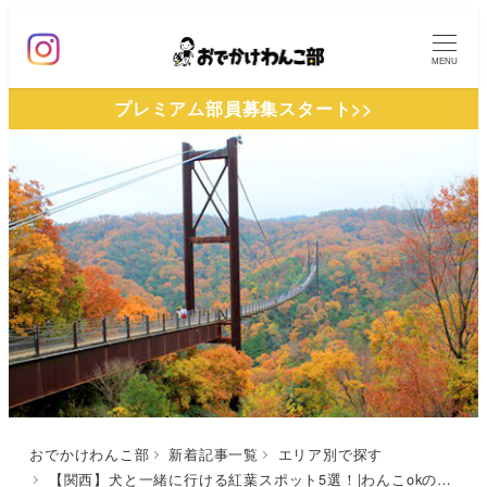
メ
イ
MENU
ン
プレミアム部員募集スタート>>
コ
ン
テ
ン
ツ
へ
移
動
おでかけわんこ部
新着記事一覧
エリア別で探す
【関西】犬と一緒に行ける紅葉スポット5選！|わんこokの紅葉スポットをまとめました！