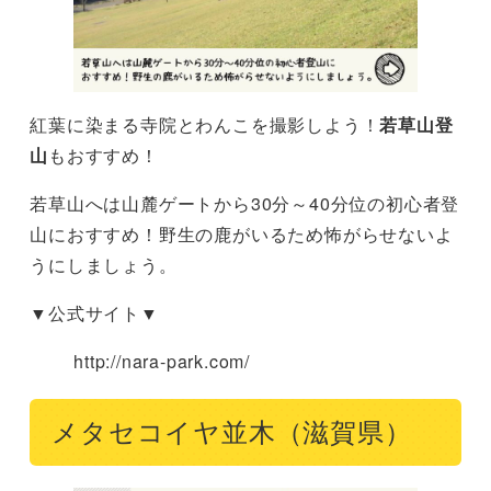
紅葉に染まる寺院とわんこを撮影しよう！
若草山登
山
もおすすめ！
若草山へは山麓ゲートから30分～40分位の初心者登
山におすすめ！野生の鹿がいるため怖がらせないよ
うにしましょう。
▼公式サイト▼
http://nara-park.com/
メタセコイヤ並木（滋賀県）