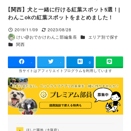
【関西】犬と一緒に行ける紅葉スポット5選！|
わんこokの紅葉スポットをまとめました！
2019/11/09
2023/08/28
投稿日
更新日
カテゴリー
けい@おでかけわんこ部編集長
エリア別で探す
著
カテゴリー
関西
者
-
-
0
当サイトは
アフィリエイトプログラムを
利用しています
ほしだ園地（大阪府）