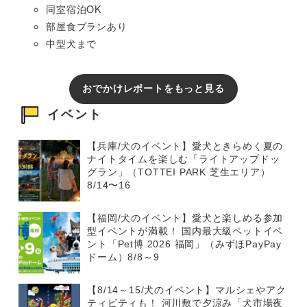
同室宿泊OK
部屋食プランあり
中型犬まで
おでかけレポートをもっと見る
イベント
【兵庫/犬のイベント】愛犬ときらめく夏の
ナイトタイムを楽しむ「ライトアップドッ
グラン」（TOTTEI PARK 芝生エリア）
8/14〜16
【福岡/犬のイベント】愛犬と楽しめる参加
型イベントが満載！ 国内最大級ペットイベ
ント「Pet博 2026 福岡」（みずほPayPay
ドーム）8/8～9
【8/14～15/犬のイベント】マルシェやアク
ティビティも！ 河川敷で夕涼み「犬市場夜