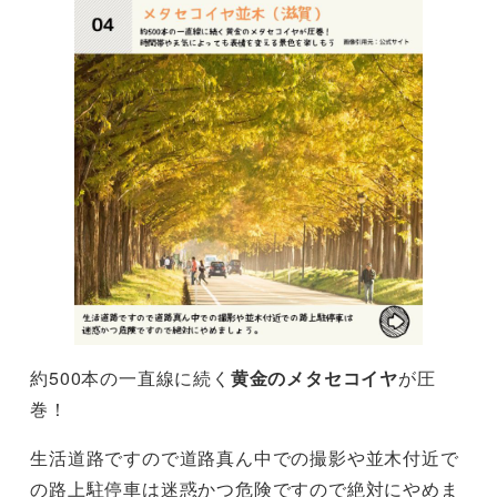
約500本の一直線に続く
黄金のメタセコイヤ
が圧
巻！
生活道路ですので道路真ん中での撮影や並木付近で
の路上駐停車は迷惑かつ危険ですので絶対にやめま