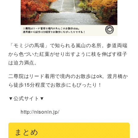
「モミジの馬場」で知られる嵐山の名所。参道両端
から色づいた紅葉がせり出すように枝を伸ばす様子
は迫力満点。
二尊院はリード着用で境内のお散歩はok。渡月橋か
ら徒歩15分程度でお散歩にもぴったり！
▼公式サイト▼
http://nisonin.jp/
まとめ