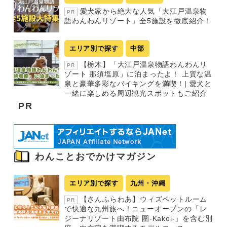
愛犬家から絶大な人気「大江戸温泉物
PR
語わんわんリゾート」全5施設を徹底紹介！
エリア別で探す
中部
【栃木】「大江戸温泉物語わんわんリ
PR
ゾート 那須塩原」に泊まったよ！ 上質な温
泉と豪華多彩なバイキングを満喫！| 愛犬と
一緒に楽しめる周辺観光スポットもご紹介
PR
わんことおでかけマガジン
エリア別で探す
九州・沖縄
【さんふらわあ】ウィズペットルーム
PR
で快適な九州旅へ！ニューオープンの「レ
ジーナリゾート由布院 圍-Kakoi-」を含む別