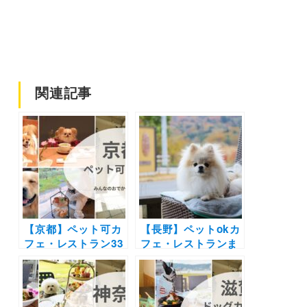
関連記事
【京都】ペット可カ
【長野】ペットokカ
フェ・レストラン33
フェ・レストランま
選！店内OKの和菓
とめ30選！| 自然豊
子店やドッグラン付
かな景色に包まれて
きのカフェまとめ｜
お蕎麦やピザを愛犬
実際のおでかけレポ
と楽しもう♪