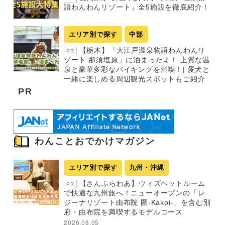
語わんわんリゾート」全5施設を徹底紹介！
エリア別で探す
中部
【栃木】「大江戸温泉物語わんわんリ
PR
ゾート 那須塩原」に泊まったよ！ 上質な温
泉と豪華多彩なバイキングを満喫！| 愛犬と
一緒に楽しめる周辺観光スポットもご紹介
PR
わんことおでかけマガジン
エリア別で探す
九州・沖縄
【さんふらわあ】ウィズペットルーム
PR
で快適な九州旅へ！ニューオープンの「レ
ジーナリゾート由布院 圍-Kakoi-」を含む別
府・由布院を満喫するモデルコース
2026.08.05