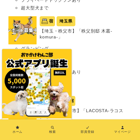
超大型犬まで
宿
埼玉県
【埼玉・秩父市】「秩父別邸 木叢-
komura-」
グランピング
同室宿泊OK
部屋食プランあり
プライベートドッグランあり
わんこメニューあり
超大型犬まで
岡山県
宿
【岡山・瀬戸内市】「LACOSTA-ラコス
タ-」
×
グランピング
ホーム
検索
部員登録
マイページ
同室宿泊OK