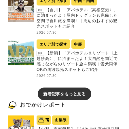
エリア別で探す
中国・四国
【香川】「アパホテル〈高松空港〉」
PR
に泊まったよ！屋内ドッグランも完備した
空間で香川旅を満喫！ | 周辺のおすすめ観
光スポットもご紹介
2026.07.30
エリア別で探す
中部
【新潟】「アパホテル＆リゾート〈上
PR
越妙高〉」に泊まったよ！大自然を間近で
感じながらのリゾート旅を満喫 | 愛犬同伴
OKの周辺観光スポットもご紹介
2026.07.30
新着記事をもっと見る
おでかけレポート
宿
山梨県