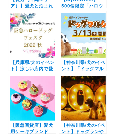
ア）】愛犬と泊まれ
500個限定「ハロウ
る宿11選！温泉付き
ィンBOX」＆「クリ
のリゾートホテルか
スマスBOX」販売開
らペットフレンドリ
始！可愛い装飾品か
ーなペンションまで
らわんこ用グッズま
を厳選（実際のおで
で盛りだくさん
かけレポートあり）
【兵庫県/犬のイベン
【神奈川県/犬のイベ
ト】涼しい店内で愛
ント】「ドッグマル
犬とショッピングを
シェ」（横浜ベイク
楽しもう♪愛犬撮影
ォーター）
会も同時開催！「阪
急ハロードッグフェ
スタ2022秋」（阪急
ハロードッグソリオ
宝塚店）9/9-11開催
【阪急百貨店】愛犬
【神奈川県/犬のイベ
用ケーキブランド
ント】ドッグランや