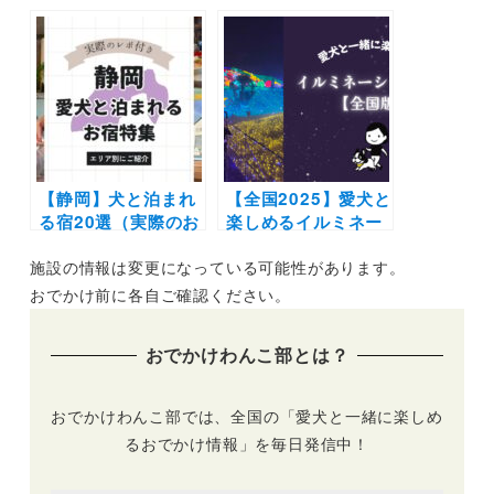
「CAKE LINK FOR
ドギーマケットも！
DOGS」が誕生！全
愛犬と赤レンガ倉庫
国宅配サービスも◎
エリアで楽しもう
♪「BAY WALK
MARKET 2022」
（横浜赤レンガ倉
庫）12/9～11日開催
【静岡】犬と泊まれ
【全国2025】愛犬と
る宿20選（実際のお
楽しめるイルミネー
でかけレポあり）エ
ションスポット20
施設の情報は変更になっている可能性があります。
リア別に温泉やコテ
選！イベント情報も
ージなど新施設や穴
満載 | わんこと冬の
おでかけ前に各自ご確認ください。
場もご紹介
特別な景色に会いに
行こう♪（おでかけ
おでかけわんこ部とは？
レポートあり）
おでかけわんこ部では、全国の「愛犬と一緒に楽しめ
るおでかけ情報」を毎日発信中！