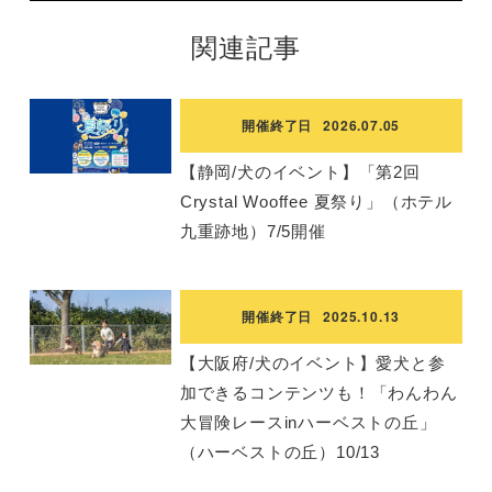
関連記事
開催終了日
2026.07.05
【静岡/犬のイベント】「第2回
Crystal Wooffee 夏祭り」（ホテル
九重跡地）7/5開催
開催終了日
2025.10.13
【大阪府/犬のイベント】愛犬と参
加できるコンテンツも！「わんわん
大冒険レースinハーベストの丘」
（ハーベストの丘）10/13