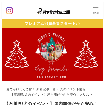
メ
イ
MENU
ン
プレミアム部員募集スタート>>
コ
ン
テ
ン
ツ
へ
移
動
おでかけわんこ部
新着記事一覧
犬のイベント情報
【石川県/犬のイベント】屋内開催だから安心！クリスマスマーケットや限定グルメ、プロによる撮影会も♪「2022 D.E. クリスマス・ドッグマルシェ」（D.E. FOR LOUNGE）12/3-12/4
【石川県/犬のイベント】屋内開催だから安心！