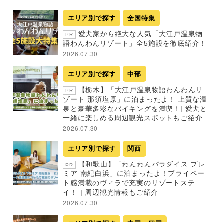
エリア別で探す
全国特集
愛犬家から絶大な人気「大江戸温泉物
PR
語わんわんリゾート」全5施設を徹底紹介！
2026.07.30
エリア別で探す
中部
【栃木】「大江戸温泉物語わんわんリ
PR
ゾート 那須塩原」に泊まったよ！ 上質な温
泉と豪華多彩なバイキングを満喫！| 愛犬と
一緒に楽しめる周辺観光スポットもご紹介
2026.07.30
エリア別で探す
関西
【和歌山】「わんわんパラダイス プレ
PR
ミア 南紀白浜」に泊まったよ！プライベー
ト感満載のヴィラで充実のリゾートステ
イ！ | 周辺観光情報もご紹介
2026.07.30