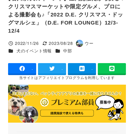
クリスマスマーケットや限定グルメ、プロに
よる撮影会も♪「2022 D.E. クリスマス・ドッ
グマルシェ」（D.E. FOR LOUNGE）12/3-
12/4
2022/11/26
2023/08/28
ウー
投稿日
更新日
著
カテゴリー
カテゴリー
犬のイベント情報
中部
者
-
-
-
当サイトは
アフィリエイトプログラムを
利用しています