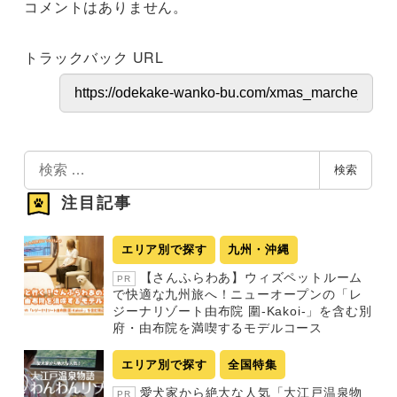
コメントはありません。
トラックバック URL
検
検索
索
注目記事
エリア別で探す
九州・沖縄
【さんふらわあ】ウィズペットルーム
PR
で快適な九州旅へ！ニューオープンの「レ
ジーナリゾート由布院 圍-Kakoi-」を含む別
府・由布院を満喫するモデルコース
エリア別で探す
全国特集
愛犬家から絶大な人気「大江戸温泉物
PR