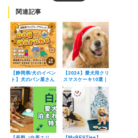
関連記事
【静岡県/犬のイベン
【2024】愛犬用クリ
ト】犬のパン屋さん
スマスケーキ10選｜
やハンドメイド雑貨
ネットで購入可能！
など盛りだくさん！
材料にもこだわった
「ドッグマルシェ」
ペット用ケーキでク
愛犬専用待機室体験
リスマスを過ごそう
も！（御殿場プレミ
♪
アム・アウトレッ
ト）3/23-3/24
【長野（白馬エリ
【MyBESTiee】