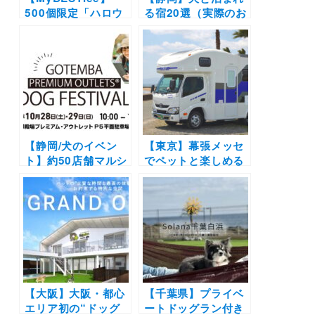
500個限定「ハロウ
る宿20選（実際のお
ィンBOX」＆「クリ
でかけレポあり）エ
スマスBOX」販売開
リア別に温泉やコテ
始！可愛い装飾品か
ージなど新施設や穴
らわんこ用グッズま
場もご紹介
で盛りだくさん
【静岡/犬のイベン
【東京】幕張メッセ
ト】約50店舗マルシ
でペットと楽しめる
ェ&特設ドッグラン
キャンピングカー展
が登場「御殿場プレ
示会開催！愛犬と一
ミアム・アウトレッ
緒にキャンピングカ
ト ドッグフェスティ
ーを体験しよう
バル」（御殿場プレ
（2022年2月10日〜
ミアム・アウトレッ
13日）
ト）10/28-29
【大阪】大阪・都心
【千葉県】プライベ
エリア初の“ドッグ
ートドッグラン付き