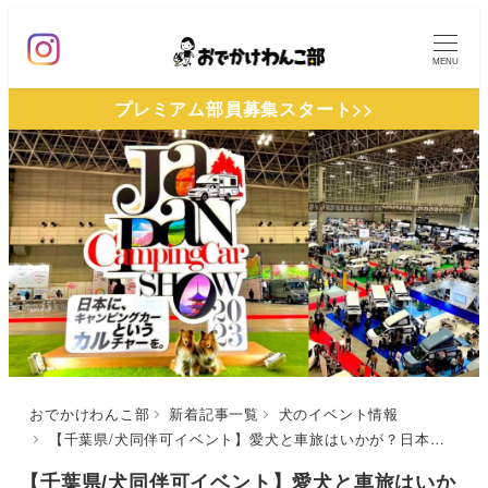
メ
イ
MENU
ン
プレミアム部員募集スタート>>
コ
ン
テ
ン
ツ
へ
移
動
おでかけわんこ部
新着記事一覧
犬のイベント情報
【千葉県/犬同伴可イベント】愛犬と車旅はいかが？日本最大級のキャンピングカーの祭典「ジャパンキャンピングカーショー2024」（幕張メッセ）2/2-2/5
【千葉県/犬同伴可イベント】愛犬と車旅はいか