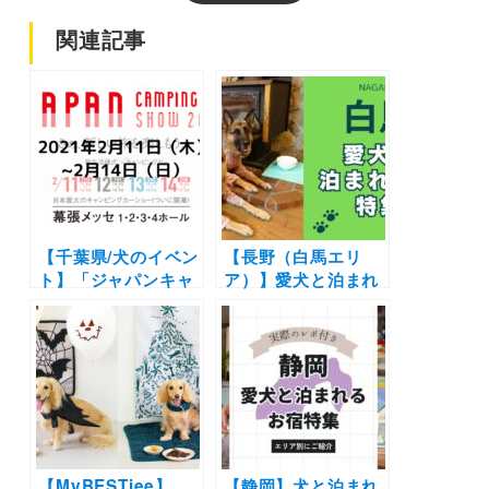
関連記事
【千葉県/犬のイベン
【長野（白馬エリ
ト】「ジャパンキャ
ア）】愛犬と泊まれ
ンピングカーショー
る宿11選！温泉付き
2021」（幕張メッ
のリゾートホテルか
セ）
らペットフレンドリ
ーなペンションまで
を厳選（実際のおで
かけレポートあり）
【MyBESTiee】
【静岡】犬と泊まれ