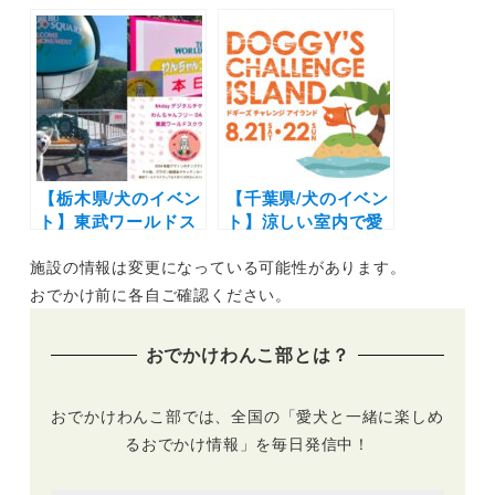
シティリゾート”
＆わんちゃん無料
「Dyplus OSAKA
「Solana千葉白浜」
KITA」に屋内型ドッ
オープン！全室オー
グラン・ドッグプー
シャンフロントのト
ル・カフェが誕生！
レーラーハウス宿泊
グランドオープンイ
施設
ベントの開催も
【栃木県/犬のイベン
【千葉県/犬のイベン
ト】東武ワールドス
ト】涼しい室内で愛
クウェア「わんちゃ
犬オリジナルグッズ
施設の情報は変更になっている可能性があります。
んフリーDAY」スペ
のオーダーや犬服ハ
シャル3DAYSイベン
ンドメイドのワーク
おでかけ前に各自ご確認ください。
ト「犬国記念日」を
ショップ企画も！
開催！大型犬も
「ドギーズチャレン
おでかけわんこ部とは？
OK！
ジアイランド」（千
葉県 ドギーズアイラ
ンド）
おでかけわんこ部では、全国の「愛犬と一緒に楽しめ
るおでかけ情報」を毎日発信中！