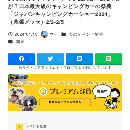
が？日本最大級のキャンピングカーの祭典
「ジャパンキャンピングカーショー2024」
（幕張メッセ）2/2-2/5
カテゴリー
2024/01/13
ウー
犬のイベント情報
投稿日
著
カテゴリー
関東
者
-
-
-
当サイトは
アフィリエイトプログラムを
利用しています
イベント概要