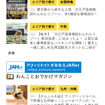
エリア別で探す
全国特集
愛犬家から絶大な人気「大江戸温泉物
PR
語わんわんリゾート」全5施設を徹底紹介！
エリア別で探す
中部
【栃木】「大江戸温泉物語わんわんリ
PR
ゾート 那須塩原」に泊まったよ！ 上質な温
泉と豪華多彩なバイキングを満喫！| 愛犬と
一緒に楽しめる周辺観光スポットもご紹介
PR
わんことおでかけマガジン
エリア別で探す
九州・沖縄
【さんふらわあ】ウィズペットルーム
PR
で快適な九州旅へ！ニューオープンの「レ