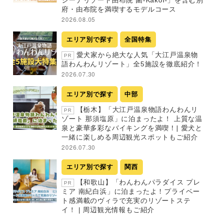
ジーナリゾート由布院 圍-Kakoi-」を含む別
府・由布院を満喫するモデルコース
2026.08.05
エリア別で探す
全国特集
愛犬家から絶大な人気「大江戸温泉物
PR
語わんわんリゾート」全5施設を徹底紹介！
2026.07.30
エリア別で探す
中部
【栃木】「大江戸温泉物語わんわんリ
PR
ゾート 那須塩原」に泊まったよ！ 上質な温
泉と豪華多彩なバイキングを満喫！| 愛犬と
一緒に楽しめる周辺観光スポットもご紹介
2026.07.30
エリア別で探す
関西
【和歌山】「わんわんパラダイス プレ
PR
ミア 南紀白浜」に泊まったよ！プライベー
ト感満載のヴィラで充実のリゾートステ
イ！ | 周辺観光情報もご紹介