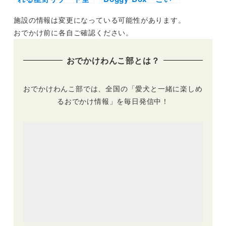
42施設大特集！実際
ぬすてっぷ比較】愛
施設の情報は変更になっている可能性があります。
のお泊まり写真レポ
犬に毎月届くプレゼ
や口コミも | 大切な
ントボックス大特
おでかけ前に各自ご確認ください。
ペットと特別な旅行
集！利用者アンケー
を楽しもう♪
トでわかったそれぞ
おでかけわんこ部とは？
れのおすすめのポイ
ントとは？
おでかけわんこ部では、全国の「愛犬と一緒に楽しめ
るおでかけ情報」を毎日発信中！