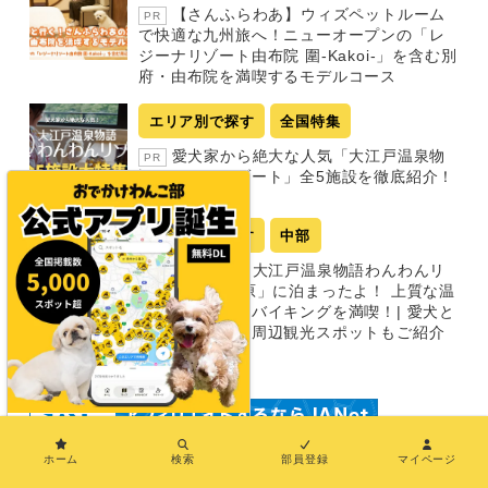
【さんふらわあ】ウィズペットルーム
PR
で快適な九州旅へ！ニューオープンの「レ
ジーナリゾート由布院 圍-Kakoi-」を含む別
府・由布院を満喫するモデルコース
エリア別で探す
全国特集
愛犬家から絶大な人気「大江戸温泉物
PR
語わんわんリゾート」全5施設を徹底紹介！
エリア別で探す
中部
【栃木】「大江戸温泉物語わんわんリ
PR
ゾート 那須塩原」に泊まったよ！ 上質な温
泉と豪華多彩なバイキングを満喫！| 愛犬と
一緒に楽しめる周辺観光スポットもご紹介
PR
×
ホーム
検索
部員登録
マイページ
わんことおでかけマガジン