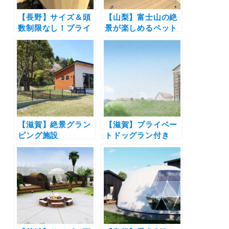
【長野】サイズ＆頭
【山梨】富士山の絶
数制限なし！プライ
景が楽しめるペット
ベートドッグラン付
OKトレーラーハウ
きのトレーラーハウ
ス「Solana富士山中
ス宿泊施設「Solana
湖」が11月4日グラ
軽井沢別邸」オープ
ンドオープン！プラ
ン
イベートドッグラン
も
【滋賀】絶景グラン
【滋賀】プライベー
ピング施設
トドッグラン付き
「GLAMP
「ビワフロント彦
ELEMENT」に待望
根」8月20日オープ
の愛犬OKキャビン
ン！12棟中9棟のヴ
がオープン！プライ
ィラが愛犬同伴OK
ベートドッグラン付
で温泉浴場棟も
き（小型犬2頭まで
OK）