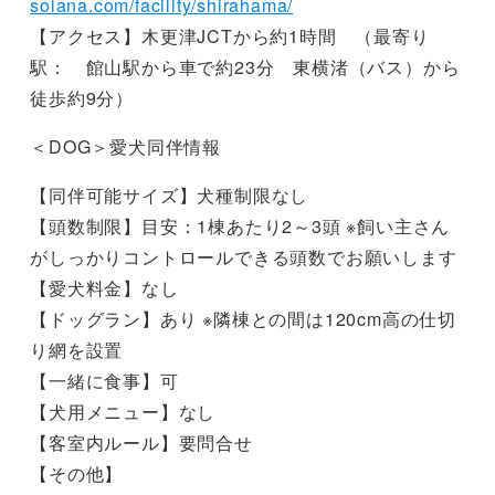
solana.com/facility/shirahama/
【アクセス】木更津JCTから約1時間 （最寄り
駅： 館山駅から車で約23分 東横渚（バス）から
徒歩約9分）
＜DOG＞愛犬同伴情報
【同伴可能サイズ】犬種制限なし
【頭数制限】目安：1棟あたり2～3頭 ※飼い主さん
がしっかりコントロールできる頭数でお願いします
【愛犬料金】なし
【ドッグラン】あり ※隣棟との間は120cm高の仕切
り網を設置
【一緒に食事】可
【犬用メニュー】なし
【客室内ルール】要問合せ
【その他】