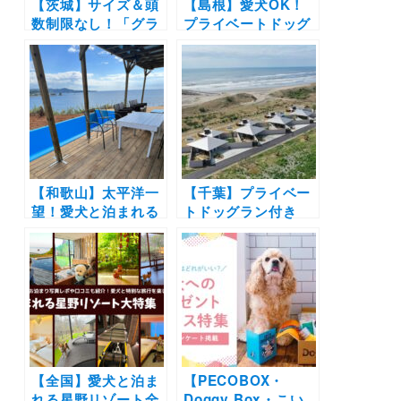
【茨城】サイズ＆頭
【島根】愛犬OK！
数制限なし！「グラ
プライベートドッグ
ンピングサウナ –
ラン付き「出雲グラ
SISU（シス）-」4月
ンピングREUNA -レ
18日オープン！プラ
ウナ-」2022年3月に
イベートドッグラン
オープン！＜予約開
付き
始＞
【和歌山】太平洋一
【千葉】プライベー
望！愛犬と泊まれる
トドッグラン付き
絶景プライベートド
「NAGARAMI
ッグラン付きのハイ
RESORT SOSA」
グレードな豪華コテ
がオープン！大型犬
ージ​オープン｜平日
も宿泊OK
限定BBQサービスも
【全国】愛犬と泊ま
【PECOBOX・
れる星野リゾート全
Doggy Box・こい