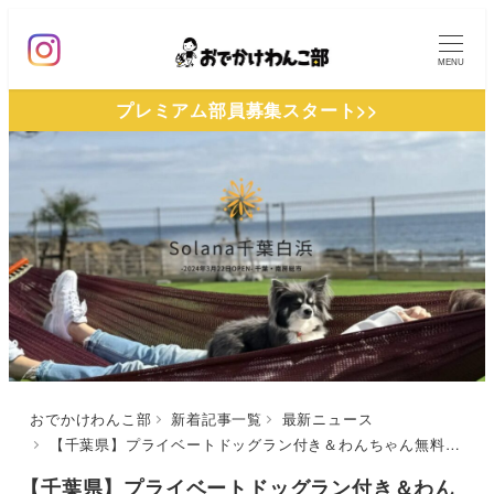
メ
イ
MENU
ン
プレミアム部員募集スタート>>
コ
ン
テ
ン
ツ
へ
移
動
おでかけわんこ部
新着記事一覧
最新ニュース
【千葉県】プライベートドッグラン付き＆わんちゃん無料「Solana千葉白浜」オープン！全室オーシャンフロントのトレーラーハウス宿泊施設
【千葉県】プライベートドッグラン付き＆わん