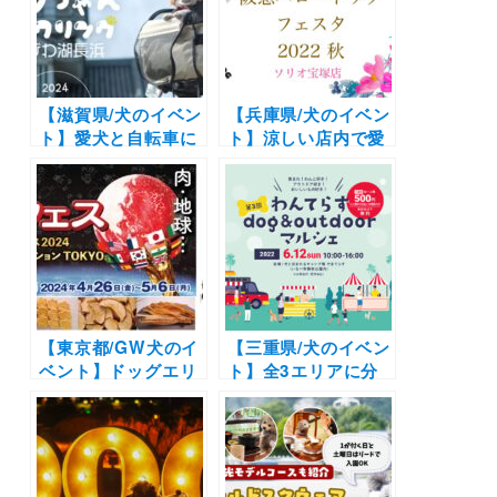
シスパーク」（河川
涼しい時間帯にわん
環境楽園オアシスパ
ことお買い物をたの
ーク）3/13開催！
しもう♪
【滋賀県/犬のイベン
【兵庫県/犬のイベン
ト】愛犬と自転車に
ト】涼しい店内で愛
乗って人気のカフェ
犬とショッピングを
へ「ワンちゃんサイ
楽しもう♪愛犬撮影
クリング in びわ湖
会も同時開催！「阪
長浜」参加受付スタ
急ハロードッグフェ
ート
スタ2022秋」（阪急
ハロードッグソリオ
宝塚店）9/9-11開催
【東京都/GW犬のイ
【三重県/犬のイベン
ベント】ドッグエリ
ト】全3エリアに分
アや愛犬と一緒にラ
かれたマルシェやド
イブ鑑賞も「肉フェ
ッグランも！アウト
ス 2024」（お台場
ドア好き集まれ！
特設会場）4/26-5/6
「第3回わんてらす
dog&outdoorマル