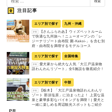
検索
索
注目記事
エリア別で探す
九州・沖縄
【さんふらわあ】ウィズペットルーム
PR
で快適な九州旅へ！ニューオープンの「レ
ジーナリゾート由布院 圍-Kakoi-」を含む別
府・由布院を満喫するモデルコース
エリア別で探す
全国特集
愛犬家から絶大な人気「大江戸温泉物
PR
語わんわんリゾート」全5施設を徹底紹介！
エリア別で探す
中部
【栃木】「大江戸温泉物語わんわんリ
PR
ゾート 那須塩原」に泊まったよ！ 上質な温
泉と豪華多彩なバイキングを満喫！| 愛犬と
一緒に楽しめる周辺観光スポットもご紹介
PR