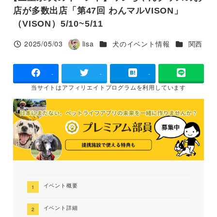
店が多数出店「第47回 わんマルVISON」
（VISON）5/10~5/11
カテゴリー
カテゴリー
2025/05/03
lisa
犬のイベント情報
関西
投稿日
著
者
-
-
-
当サイトは
アフィリエイトプログラムを
利用しています
イベント概要
イベント詳細