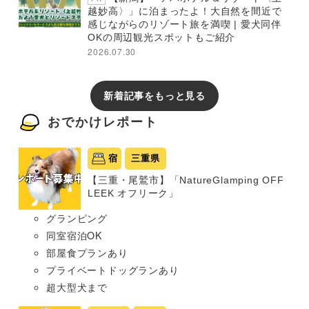
越妙高〉」に泊まったよ！大自然を間近で
感じながらのリゾート旅を満喫 | 愛犬同伴
OKの周辺観光スポットもご紹介
2026.07.30
新着記事をもっと見る
おでかけレポート
宿
三重県
【三重・尾鷲市】「NatureGlamping OFF
LEEK オフリーク」
グランピング
同室宿泊OK
部屋食プランあり
プライベートドッグランあり
超大型犬まで