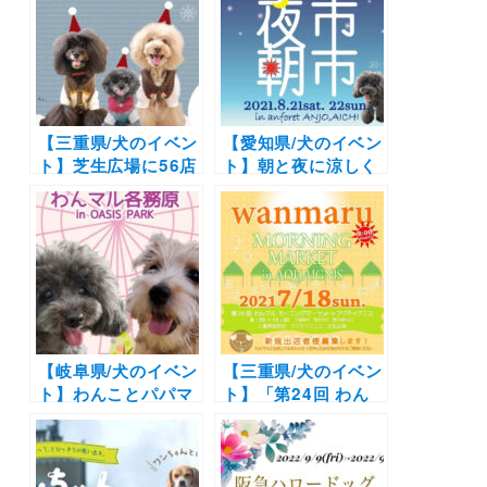
【三重県/犬のイベン
【愛知県/犬のイベン
ト】芝生広場に56店
ト】朝と夜に涼しく
舗集結！先着100名
愛犬とお買い物！
に必ず当たるプレゼ
「わんマル夜市・朝
ント企画も♪「わん
市」（アンフォーレ
マルクリスマスマー
屋外願いごと広場）
ケット2021 inアク
8月21日(土)22日
アイグニス」（アク
(日)
アイグニス 芝生広
場）12/5開催
【岐阜県/犬のイベン
【三重県/犬のイベン
ト】わんことパパマ
ト】「第24回 わん
マのためのマルシェ
マルモーニングマー
開催！愛犬と大観覧
ケットinアクアイグ
車にも♪「第28回 わ
ニス」（アクアイグ
んマル各務原inオア
ニス芝生広場）朝の