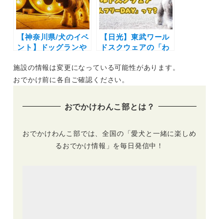
シェ」（やまてら
す）6/12開催
【神奈川県/犬のイベ
【日光】東武ワール
ント】ドッグランや
ドスクウェアの「わ
ドギーマケットも！
んちゃんフリー
施設の情報は変更になっている可能性があります。
愛犬と赤レンガ倉庫
DAY」を愛犬と満喫
エリアで楽しもう
してきたよ！ペット
おでかけ前に各自ご確認ください。
♪「BAY WALK
可の周辺観光施設も
MARKET 2022」
たっぷり紹介
おでかけわんこ部とは？
（横浜赤レンガ倉
庫）12/9～11日開催
おでかけわんこ部では、全国の「愛犬と一緒に楽しめ
るおでかけ情報」を毎日発信中！