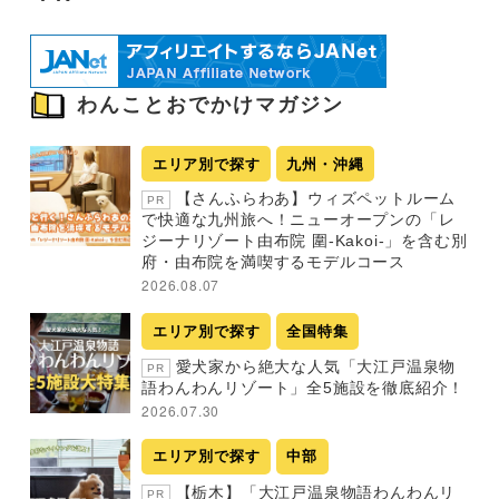
わんことおでかけマガジン
エリア別で探す
九州・沖縄
【さんふらわあ】ウィズペットルーム
PR
で快適な九州旅へ！ニューオープンの「レ
ジーナリゾート由布院 圍-Kakoi-」を含む別
府・由布院を満喫するモデルコース
2026.08.07
エリア別で探す
全国特集
愛犬家から絶大な人気「大江戸温泉物
PR
語わんわんリゾート」全5施設を徹底紹介！
2026.07.30
エリア別で探す
中部
【栃木】「大江戸温泉物語わんわんリ
PR