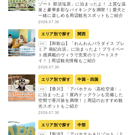
ゾート 那須塩原」に泊まったよ！ 上質な温
泉と豪華多彩なバイキングを満喫！| 愛犬と
一緒に楽しめる周辺観光スポットもご紹介
2026.07.30
エリア別で探す
関西
【和歌山】「わんわんパラダイス プレ
PR
ミア 南紀白浜」に泊まったよ！プライベー
ト感満載のヴィラで充実のリゾートステ
イ！ | 周辺観光情報もご紹介
2026.07.30
エリア別で探す
中国・四国
【香川】「アパホテル〈高松空港〉」
PR
に泊まったよ！屋内ドッグランも完備した
空間で香川旅を満喫！ | 周辺のおすすめ観
光スポットもご紹介
2026.07.30
エリア別で探す
中部
【新潟】「アパホテル＆リゾート〈上
PR