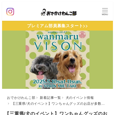
メ
イ
MENU
ン
プレミアム部員募集スタート>>
コ
ン
テ
ン
ツ
へ
移
動
おでかけわんこ部
新着記事一覧
犬のイベント情報
【三重県/犬のイベント】ワンちゃんグッズのお店が多数出店「第47回 わんマルVISON」（VISON）5/10~5/11
【三重県/犬のイベント】ワンちゃんグッズのお