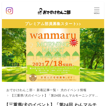
メ
イ
MENU
ン
プレミアム部員募集スタート>>
コ
ン
テ
ン
ツ
へ
移
動
おでかけわんこ部
新着記事一覧
犬のイベント情報
【三重県/犬のイベント】「第24回 わんマルモーニングマーケットinアクアイグニス」（アクアイグニス芝生広場）朝の涼しい時間帯にわんことお買い物をたのしもう♪
【三重県/犬のイベント】「第24回 わんマルモ