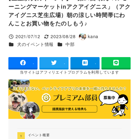
ーニングマーケットinアクアイグニス」（アク
アイグニス芝生広場）朝の涼しい時間帯にわ
んことお買い物をたのしもう♪
2021/07/12
2023/08/28
kana
投稿日
更新日
著
カテゴリー
カテゴリー
犬のイベント情報
中部
者
-
-
-
当サイトは
アフィリエイトプログラムを
利用しています
イベント概要