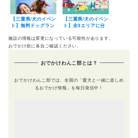
【三重県/犬のイベン
【三重県/犬のイベン
ト】無料ドッグラン
ト】全3エリアに分
やマルシェに愛犬免
かれたマルシェやド
施設の情報は変更になっている可能性があります。
許証配布も！「わん
ッグランも！アウト
こビレッジ」（イオ
ドア好き集まれ！
おでかけ前に各自ご確認ください。
ンモール桑名P21駐
「第3回わんてらす
車場）11/13・14開
dog&outdoorマル
おでかけわんこ部とは？
催
シェ」（やまてら
す）6/12開催
おでかけわんこ部では、全国の「愛犬と一緒に楽しめ
るおでかけ情報」を毎日発信中！