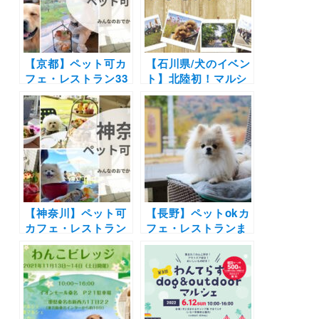
シスパーク」（河川
を楽しもう♪
環境楽園オアシスパ
ーク）3/13開催！
【京都】ペット可カ
【石川県/犬のイベン
フェ・レストラン33
ト】北陸初！マルシ
選！店内OKの和菓
ェやドッグランも！
子店やドッグラン付
「ワンまるプチwith
きのカフェまとめ｜
シェア金沢」（シェ
実際のおでかけレポ
ア金沢敷地内）
ート付き
11/6・7開催
【神奈川】ペット可
【長野】ペットokカ
カフェ・レストラン
フェ・レストランま
30選 | 愛犬と一緒に
とめ30選！| 自然豊
中華街の食べ放題や
かな景色に包まれて
アフタヌーンティー
お蕎麦やピザを愛犬
を楽しもう♪
と楽しもう♪