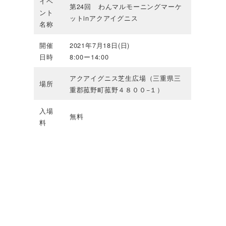
イベ
第24回 わんマルモーニングマーケ
ント
ットinアクアイグニス
名称
開催
2021年7月18日(日)
日時
8:00ー14:00
アクアイグニス芝生広場（三重県三
場所
重郡菰野町菰野４８００−１）
入場
無料
料