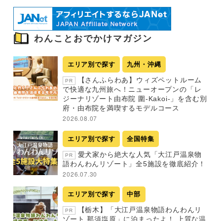
わんことおでかけマガジン
エリア別で探す
九州・沖縄
【さんふらわあ】ウィズペットルーム
PR
で快適な九州旅へ！ニューオープンの「レ
ジーナリゾート由布院 圍-Kakoi-」を含む別
府・由布院を満喫するモデルコース
2026.08.07
エリア別で探す
全国特集
愛犬家から絶大な人気「大江戸温泉物
PR
語わんわんリゾート」全5施設を徹底紹介！
2026.07.30
エリア別で探す
中部
【栃木】「大江戸温泉物語わんわんリ
PR
ゾート 那須塩原」に泊まったよ！ 上質な温