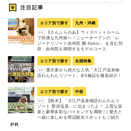
索
注目記事
エリア別で探す
九州・沖縄
【さんふらわあ】ウィズペットルーム
PR
で快適な九州旅へ！ニューオープンの「レ
ジーナリゾート由布院 圍-Kakoi-」を含む別
府・由布院を満喫するモデルコース
エリア別で探す
全国特集
愛犬家から絶大な人気「大江戸温泉物
PR
語わんわんリゾート」全5施設を徹底紹介！
エリア別で探す
中部
【栃木】「大江戸温泉物語わんわんリ
PR
ゾート 那須塩原」に泊まったよ！ 上質な温
泉と豪華多彩なバイキングを満喫！| 愛犬と
一緒に楽しめる周辺観光スポットもご紹介
PR