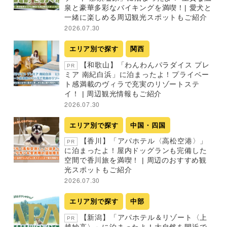
泉と豪華多彩なバイキングを満喫！| 愛犬と
一緒に楽しめる周辺観光スポットもご紹介
2026.07.30
エリア別で探す
関西
【和歌山】「わんわんパラダイス プレ
PR
ミア 南紀白浜」に泊まったよ！プライベー
ト感満載のヴィラで充実のリゾートステ
イ！ | 周辺観光情報もご紹介
2026.07.30
エリア別で探す
中国・四国
【香川】「アパホテル〈高松空港〉」
PR
に泊まったよ！屋内ドッグランも完備した
空間で香川旅を満喫！ | 周辺のおすすめ観
光スポットもご紹介
2026.07.30
エリア別で探す
中部
【新潟】「アパホテル＆リゾート〈上
PR