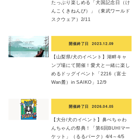
たっぷり楽しめる「犬国記念日（け
んこくきねんび）」（東武ワールド
スクウェア）2/11
開催終了日
2023.12.09
【山梨県/犬のイベント】湖畔キャ
ンプ場にて開催！愛犬と一緒に楽し
めるドッグイベント「2216（富士
Wan麓）in SAIKO」12/9
開催終了日
2026.04.05
【大分/犬のイベント】鼻ぺちゃわ
んちゃんの祭典！「第6回BUHIマー
ケット」（るるパーク）4/4～4/5