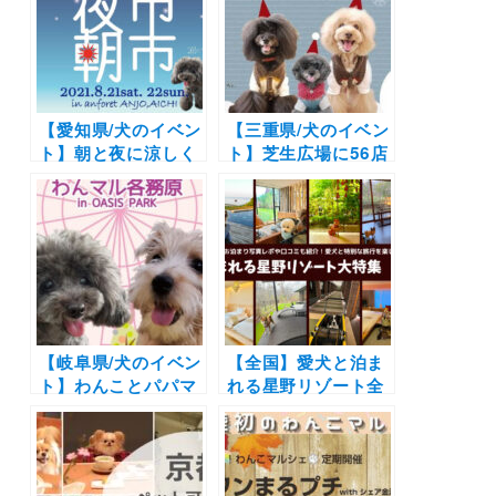
【愛知県/犬のイベン
【三重県/犬のイベン
ト】朝と夜に涼しく
ト】芝生広場に56店
愛犬とお買い物！
舗集結！先着100名
「わんマル夜市・朝
に必ず当たるプレゼ
市」（アンフォーレ
ント企画も♪「わん
屋外願いごと広場）
マルクリスマスマー
8月21日(土)22日
ケット2021 inアク
(日)
アイグニス」（アク
アイグニス 芝生広
場）12/5開催
【岐阜県/犬のイベン
【全国】愛犬と泊ま
ト】わんことパパマ
れる星野リゾート全
マのためのマルシェ
42施設大特集！実際
開催！愛犬と大観覧
のお泊まり写真レポ
車にも♪「第28回 わ
や口コミも | 大切な
んマル各務原inオア
ペットと特別な旅行