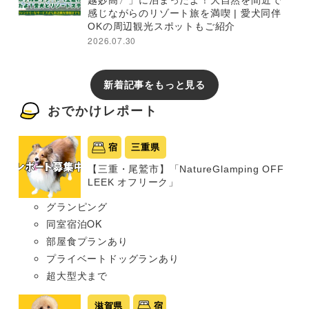
越妙高〉」に泊まったよ！大自然を間近で
感じながらのリゾート旅を満喫 | 愛犬同伴
OKの周辺観光スポットもご紹介
2026.07.30
新着記事をもっと見る
おでかけレポート
宿
三重県
【三重・尾鷲市】「NatureGlamping OFF
LEEK オフリーク」
グランピング
同室宿泊OK
部屋食プランあり
プライベートドッグランあり
超大型犬まで
滋賀県
宿