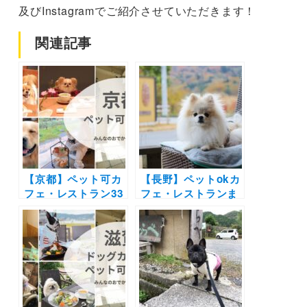
及びInstagramでご紹介させていただきます！
関連記事
【京都】ペット可カ
【長野】ペットokカ
フェ・レストラン33
フェ・レストランま
選！店内OKの和菓
とめ30選！| 自然豊
子店やドッグラン付
かな景色に包まれて
きのカフェまとめ｜
お蕎麦やピザを愛犬
実際のおでかけレポ
と楽しもう♪
ート付き