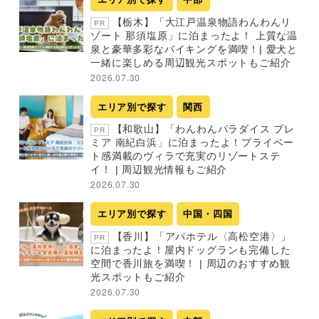
【栃木】「大江戸温泉物語わんわんリ
PR
ゾート 那須塩原」に泊まったよ！ 上質な温
泉と豪華多彩なバイキングを満喫！| 愛犬と
一緒に楽しめる周辺観光スポットもご紹介
2026.07.30
エリア別で探す
関西
【和歌山】「わんわんパラダイス プレ
PR
ミア 南紀白浜」に泊まったよ！プライベー
ト感満載のヴィラで充実のリゾートステ
イ！ | 周辺観光情報もご紹介
2026.07.30
エリア別で探す
中国・四国
【香川】「アパホテル〈高松空港〉」
PR
に泊まったよ！屋内ドッグランも完備した
空間で香川旅を満喫！ | 周辺のおすすめ観
光スポットもご紹介
2026.07.30