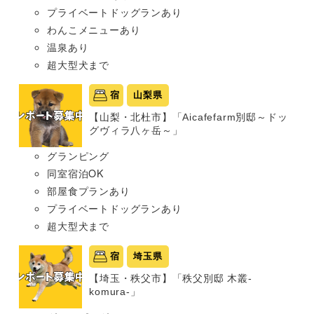
プライベートドッグランあり
わんこメニューあり
温泉あり
超大型犬まで
宿
山梨県
【山梨・北杜市】「Aicafefarm別邸～ドッ
グヴィラ八ヶ岳～」
グランピング
同室宿泊OK
部屋食プランあり
プライベートドッグランあり
超大型犬まで
宿
埼玉県
【埼玉・秩父市】「秩父別邸 木叢-
komura-」