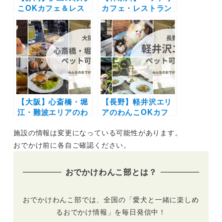
こOKカフェ＆レス
カフェ・レストラン
トラン10選まとめ！
30選 | 愛犬と一緒に
自然豊かなロケーシ
中華街の食べ放題や
ョン、ドッグラン併
アフタヌーンティー
設やミュージアム内
を楽しもう♪
カフェも♪
【大阪】心斎橋・堀
【長野】軽井沢エリ
江・難波エリアのわ
アのわんこOKカフ
んこOKカフェ・レ
ェ・レストラン9
施設の情報は変更になっている可能性があります。
ストラン11選！都会
選！自然豊かでオシ
のオシャレな店内＆
ャレなテラス席、店
おでかけ前に各自ご確認ください。
テラス席を愛犬と楽
内同伴OK＆わんこ
しめる♪
用メニューも！
おでかけわんこ部とは？
おでかけわんこ部では、全国の「愛犬と一緒に楽しめ
るおでかけ情報」を毎日発信中！