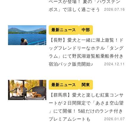
ペースが登場！ 夏の「ハウステン
2026.07.16
ボス」で涼しく過ごそう
最新ニュース
中部
【長野】愛犬と一緒に湖上遊覧！ド
ッグフレンドリーなホテル「タング
ラム」にて野尻湖遊覧船乗船券付き
2024.12.11
宿泊パック販売開始♪
最新ニュース
関東
【群馬県】愛犬と楽しむ紅葉コンサ
ートが２日間限定で「あさま空山望
」にて開催！ 5組だけのランチ付き
2026.01.07
プレミアムシートも