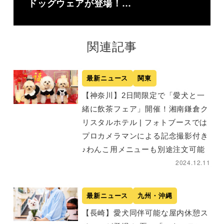
ドッグウェアが登場！…
関連記事
最新ニュース
関東
【神奈川】2日間限定で「愛犬と一
緒に飲茶フェア」開催！湘南鎌倉ク
リスタルホテル | フォトブースでは
プロカメラマンによる記念撮影付き
♪わんこ用メニューも別途注文可能
2024.12.11
最新ニュース
九州・沖縄
【長崎】愛犬同伴可能な屋内休憩ス