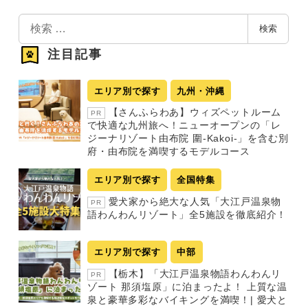
検
検索
索
注目記事
エリア別で探す
九州・沖縄
【さんふらわあ】ウィズペットルーム
PR
で快適な九州旅へ！ニューオープンの「レ
ジーナリゾート由布院 圍-Kakoi-」を含む別
府・由布院を満喫するモデルコース
エリア別で探す
全国特集
愛犬家から絶大な人気「大江戸温泉物
PR
語わんわんリゾート」全5施設を徹底紹介！
エリア別で探す
中部
【栃木】「大江戸温泉物語わんわんリ
PR
ゾート 那須塩原」に泊まったよ！ 上質な温
泉と豪華多彩なバイキングを満喫！| 愛犬と