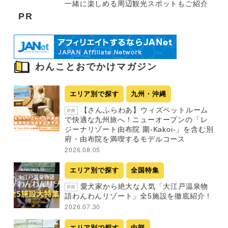
一緒に楽しめる周辺観光スポットもご紹介
PR
わんことおでかけマガジン
エリア別で探す
九州・沖縄
【さんふらわあ】ウィズペットルーム
PR
で快適な九州旅へ！ニューオープンの「レ
ジーナリゾート由布院 圍-Kakoi-」を含む別
府・由布院を満喫するモデルコース
2026.08.05
エリア別で探す
全国特集
愛犬家から絶大な人気「大江戸温泉物
PR
語わんわんリゾート」全5施設を徹底紹介！
2026.07.30
エリア別で探す
中部