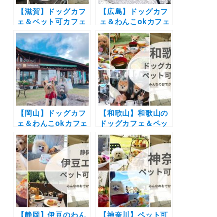
【滋賀】ドッグカフ
【広島】ドッグカフ
ェ＆ペット可カフェ
ェ＆わんこokカフェ
22選 | 琵琶湖が見え
19選 | 店内同伴でコ
るカフェやドッグラ
ース料理や手打ちそ
ン付きのカフェなど
ばにお好み焼きも！
実際の愛犬とのおで
海が見える絶景カフ
かけレポートを紹
ェなど実際のおでか
介！
けレポート写真付き
【岡山】ドッグカフ
【和歌山】和歌山の
ェ＆わんこokカフェ
ドッグカフェ＆ペッ
の写真レポートまと
ト可カフェ17選 | 絶
め16選 | 倉敷に牛窓
景のオーシャンビュ
そして蒜山の人気エ
ーやお寺のレストラ
リアの絶景カフェや
ンまで実際のおでか
牡蠣や海鮮・パンケ
けレポート写真付き
ーキを愛犬と一緒に
♪
【静岡】伊豆のわん
【神奈川】ペット可