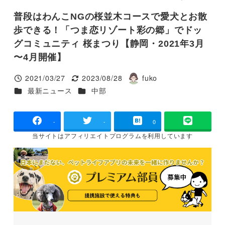
普段はわんこNGの桜並木コースで愛犬とお散
歩できる！「つま恋リゾート彩の郷」でドッ
グコミュニティ 桜まつり【静岡・2021年3月
〜4月開催】
2021/03/27
2023/08/28
fuko
投稿日
更新日
著
カテゴリー
カテゴリー
最新ニュース
中部
者
-
-
0
当サイトは
アフィリエイトプログラムを
利用しています