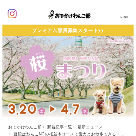
メ
イ
MENU
ン
プレミアム部員募集スタート>>
コ
ン
テ
ン
ツ
へ
移
動
おでかけわんこ部
新着記事一覧
最新ニュース
普段はわんこNGの桜並木コースで愛犬とお散歩できる！「つま恋リゾート彩の郷」でドッグコミュニティ 桜まつり【静岡・2021年3月〜4月開催】