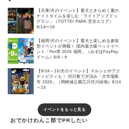
【兵庫/犬のイベント】愛犬ときらめく夏の
ナイトタイムを楽しむ「ライトアップドッ
グラン」（TOTTEI PARK 芝生エリア）
8/14〜16
【福岡/犬のイベント】愛犬と楽しめる参加
型イベントが満載！ 国内最大級ペットイベ
ント「Pet博 2026 福岡」（みずほPayPay
ドーム）8/8～9
【8/14～15/犬のイベント】マルシェやアク
ティビティも！ 河川敷で夕涼み「犬市場夜
市 2026」（岡崎城公園乙川河川緑地）8/14
～15
イベントをもっと見る
おでかけわんこ部でPRしたい