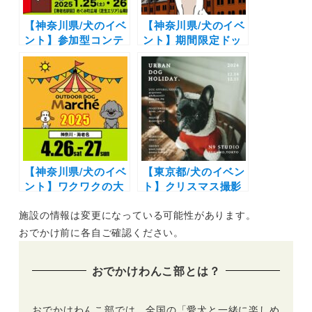
【神奈川県/犬のイベ
【神奈川県/犬のイベ
ント】参加型コンテ
ント】期間限定ドッ
ンツから抽選会まで
グランやハロウィン
「アウトドアドッグ
写真スポットも！
マルシェin海老名」
「赤レンガでわんさ
（ViNA GARDENS
んぽ」（横浜赤レン
イベント広場）1/25
ガ倉庫2号館、イベ
〜1/26
ント広場、赤レンガ
パーク）10/5～
10/24開催
【神奈川県/犬のイベ
【東京都/犬のイベン
ント】ワクワクの大
ト】クリスマス撮影
抽選会や可愛いフォ
会からワークショッ
施設の情報は変更になっている可能性があります。
トスポットも！「ア
プまで「URBAN
ウトドアドッグマル
DOG HOLIDAY.
おでかけ前に各自ご確認ください。
シェin海老名」（海
Vol.3 TOKYO」
老名駅前 ViNA
（N9 STUDIO）
おでかけわんこ部とは？
GARDENS イベン
12/14～12/15
ト広場）4/26〜27
おでかけわんこ部では、全国の「愛犬と一緒に楽しめ