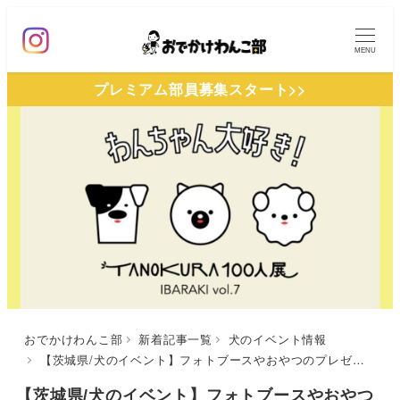
メ
イ
MENU
ン
プレミアム部員募集スタート>>
コ
ン
テ
ン
ツ
へ
移
動
おでかけわんこ部
新着記事一覧
犬のイベント情報
【茨城県/犬のイベント】フォトブースやおやつのプレゼントも「TANOKURA100人展 IBARAKI vol.7」（笠間芸術の森公園 イベント広場）5/18
【茨城県/犬のイベント】フォトブースやおやつ