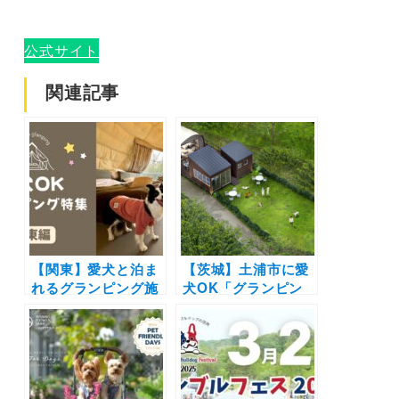
公式サイト
関連記事
【関東】愛犬と泊ま
【茨城】土浦市に愛
れるグランピング施
犬OK「グランピン
設17選！ドッグラン
グヒルズ アウラテラ
付きや愛犬用温泉付
ス茨城」オープン！
き＆豪華BBQを楽し
プライベートドッグ
めるおすすめスポッ
ラン併設のコクーン
トを紹介
テント&アウトドア