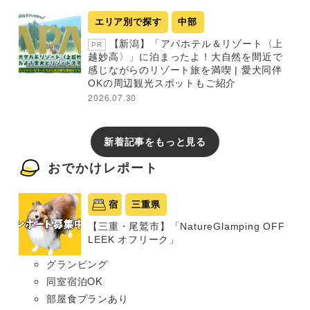
エリア別で探す
中部
【新潟】「アパホテル＆リゾート〈上
PR
越妙高〉」に泊まったよ！大自然を間近で
感じながらのリゾート旅を満喫 | 愛犬同伴
OKの周辺観光スポットもご紹介
2026.07.30
新着記事をもっと見る
おでかけレポート
宿
三重県
【三重・尾鷲市】「NatureGlamping OFF
LEEK オフリーク」
グランピング
同室宿泊OK
部屋食プランあり