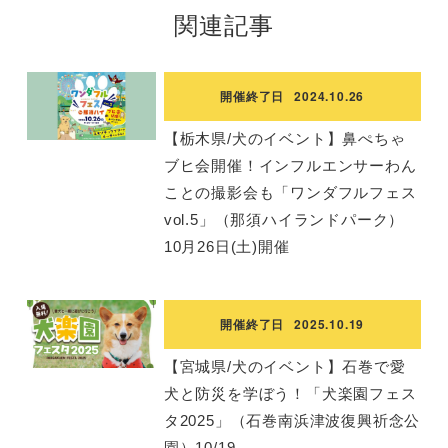
関連記事
開催終了日
2024.10.26
【栃木県/犬のイベント】鼻ぺちゃ
ブヒ会開催！インフルエンサーわん
ことの撮影会も「ワンダフルフェス
vol.5」（那須ハイランドパーク）
10月26日(土)開催
開催終了日
2025.10.19
【宮城県/犬のイベント】石巻で愛
犬と防災を学ぼう！「犬楽園フェス
タ2025」（石巻南浜津波復興祈念公
園）10/19