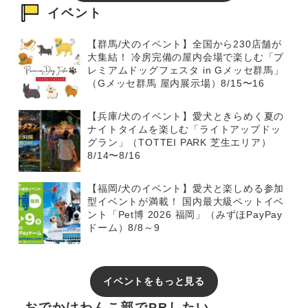
イベント
【群馬/犬のイベント】全国から230店舗が
大集結！ 冷房完備の屋内会場で楽しむ「プ
レミアムドッグフェスタ in Gメッセ群馬」
（Gメッセ群馬 屋内展示場）8/15〜16
【兵庫/犬のイベント】愛犬ときらめく夏の
ナイトタイムを楽しむ「ライトアップドッ
グラン」（TOTTEI PARK 芝生エリア）
8/14〜8/16
【福岡/犬のイベント】愛犬と楽しめる参加
型イベントが満載！ 国内最大級ペットイベ
ント「Pet博 2026 福岡」（みずほPayPay
ドーム）8/8～9
イベントをもっと見る
おでかけわんこ部でPRしたい