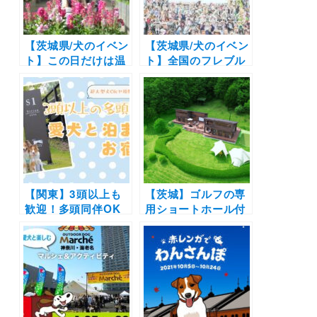
体験も＜2022年3月
19日グランドオープ
ン>
【茨城県/犬のイベン
【茨城県/犬のイベン
ト】この日だけは温
ト】全国のフレブル
室内もペット入室
ちゃんが大集合！
OK「ペットフレン
「フレブルフェス
ドリーデイズ」（い
2025」（こもれび森
ばらきフラワーパー
のイバライド）3/2
ク）2/1〜2/2
【関東】3頭以上も
【茨城】ゴルフの専
歓迎！多頭同伴OK
用ショートホール付
の宿10選 | 頭数制限
きヴィラも！愛犬と
なしや超大型犬OK
泊まれる「天空の庭
の施設もご紹介（実
天馬夢~amamu~」
際のおでかけレポー
が予約開始！全室露
トあり）
天風呂付きで大型犬
もOK