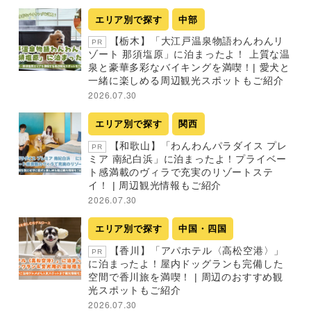
エリア別で探す
中部
【栃木】「大江戸温泉物語わんわんリ
PR
ゾート 那須塩原」に泊まったよ！ 上質な温
泉と豪華多彩なバイキングを満喫！| 愛犬と
一緒に楽しめる周辺観光スポットもご紹介
2026.07.30
エリア別で探す
関西
【和歌山】「わんわんパラダイス プレ
PR
ミア 南紀白浜」に泊まったよ！プライベー
ト感満載のヴィラで充実のリゾートステ
イ！ | 周辺観光情報もご紹介
2026.07.30
エリア別で探す
中国・四国
【香川】「アパホテル〈高松空港〉」
PR
に泊まったよ！屋内ドッグランも完備した
空間で香川旅を満喫！ | 周辺のおすすめ観
光スポットもご紹介
2026.07.30