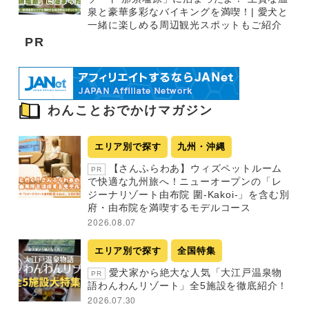
泉と豪華多彩なバイキングを満喫！| 愛犬と
一緒に楽しめる周辺観光スポットもご紹介
PR
わんことおでかけマガジン
エリア別で探す
九州・沖縄
【さんふらわあ】ウィズペットルーム
PR
で快適な九州旅へ！ニューオープンの「レ
ジーナリゾート由布院 圍-Kakoi-」を含む別
府・由布院を満喫するモデルコース
2026.08.07
エリア別で探す
全国特集
愛犬家から絶大な人気「大江戸温泉物
PR
語わんわんリゾート」全5施設を徹底紹介！
2026.07.30