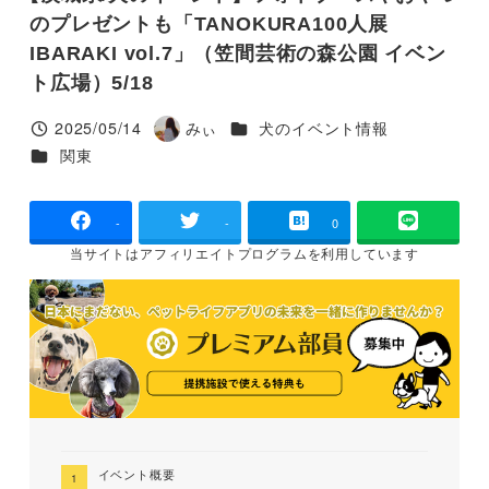
のプレゼントも「TANOKURA100人展
IBARAKI vol.7」（笠間芸術の森公園 イベン
ト広場）5/18
カテゴリー
2025/05/14
みぃ
犬のイベント情報
投稿日
著
カテゴリー
関東
者
-
-
0
当サイトは
アフィリエイトプログラムを
利用しています
イベント概要