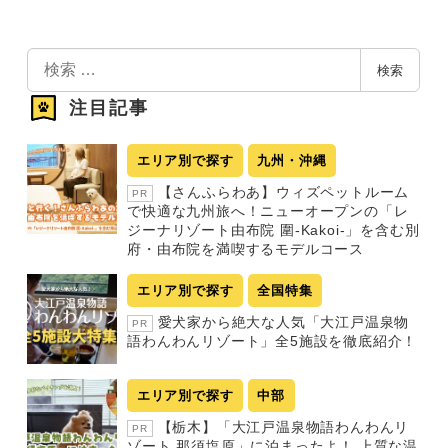
検
検索
索
注目記事
エリア別で探す
九州・沖縄
【さんふらわあ】ウィズペットルーム
PR
で快適な九州旅へ！ニューオープンの「レ
ジーナリゾート由布院 圍-Kakoi-」を含む別
府・由布院を満喫するモデルコース
エリア別で探す
全国特集
愛犬家から絶大な人気「大江戸温泉物
PR
語わんわんリゾート」全5施設を徹底紹介！
エリア別で探す
中部
【栃木】「大江戸温泉物語わんわんリ
PR
ゾート 那須塩原」に泊まったよ！ 上質な温