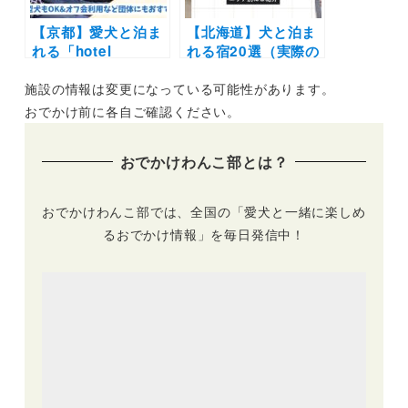
【京都】愛犬と泊ま
【北海道】犬と泊ま
れる「hotel
れる宿20選（実際の
anddoggy京都二
おでかけレポあり）|
施設の情報は変更になっている可能性があります。
条」が楽しすぎまし
コテージやリゾート
た！大型犬もOK＆
ホテルなどエリア別
おでかけ前に各自ご確認ください。
屋内ドッグラウンジ
に紹介
付きの街中ホテル
おでかけわんこ部とは？
おでかけわんこ部では、全国の「愛犬と一緒に楽しめ
るおでかけ情報」を毎日発信中！