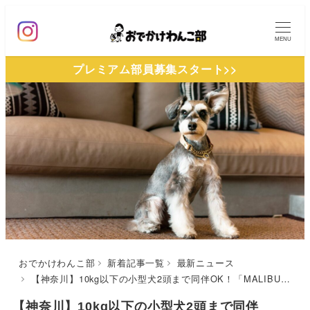
メ
イ
MENU
ン
プレミアム部員募集スタート>>
コ
ン
テ
ン
ツ
へ
移
動
おでかけわんこ部
新着記事一覧
最新ニュース
【神奈川】10kg以下の小型犬2頭まで同伴OK！「MALIBU HOTEL」にスイート仕様のドッグフレンドリールームが拡充！
【神奈川】10kg以下の小型犬2頭まで同伴