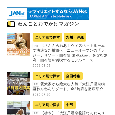
わんことおでかけマガジン
エリア別で探す
九州・沖縄
【さんふらわあ】ウィズペットルーム
PR
で快適な九州旅へ！ニューオープンの「レ
ジーナリゾート由布院 圍-Kakoi-」を含む別
府・由布院を満喫するモデルコース
2026.08.05
エリア別で探す
全国特集
愛犬家から絶大な人気「大江戸温泉物
PR
語わんわんリゾート」全5施設を徹底紹介！
2026.07.30
エリア別で探す
中部
【栃木】「大江戸温泉物語わんわんリ
PR