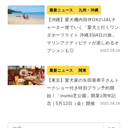
最新ニュース
九州・沖縄
【沖縄】愛犬機内同伴OKのJALチ
ャーター便でいく「愛⽝と⾏くワン
ダホーフライト 沖縄3泊4⽇の旅」
マリンアクティビティが楽しめるオ
2023.08.28
プションも◎
最新ニュース
関東
【東京】愛犬家の矢田亜希子さんト
ークショー付き特別プラン予約開
始！「inumo芝公園」開業1周年記
2023.08.28
念｜5月12日（金）開催
検