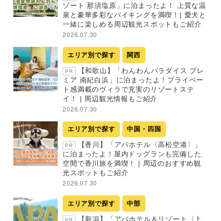
ゾート 那須塩原」に泊まったよ！ 上質な温
泉と豪華多彩なバイキングを満喫！| 愛犬と
一緒に楽しめる周辺観光スポットもご紹介
2026.07.30
エリア別で探す
関西
【和歌山】「わんわんパラダイス プレ
PR
ミア 南紀白浜」に泊まったよ！プライベー
ト感満載のヴィラで充実のリゾートステ
イ！ | 周辺観光情報もご紹介
2026.07.30
エリア別で探す
中国・四国
【香川】「アパホテル〈高松空港〉」
PR
に泊まったよ！屋内ドッグランも完備した
空間で香川旅を満喫！ | 周辺のおすすめ観
光スポットもご紹介
2026.07.30
エリア別で探す
中部
【新潟】「アパホテル＆リゾート〈上
PR