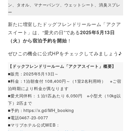
ン、タオル、マナーパンツ、ウェットシート、消臭スプレ
ー
新たに増室したドッグフレンドリールーム「アクア
スイート」は、“愛犬の日”である
2025年5月13日
（火）から宿泊予約を開始
！
ぜひこの機会に公式HPをチェックしてみましょう♪
【ドックフレンドリールーム「アクアスイート」概要】
■販売：2025年5月13日～
■料金：1泊朝食付 108,400円～（1室2名利用時） ※ご宿
泊時期により料金が異なります
■愛犬同伴料：１泊1匹あたり 6,050円 ※小型犬（10kg以
下）2匹まで
■予約：https://x.gd/MH_booking
■電話0467-23-0077
■マリブホテル公式WEB：