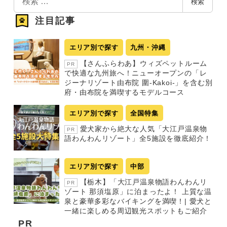
検索
索
注目記事
エリア別で探す
九州・沖縄
【さんふらわあ】ウィズペットルーム
PR
で快適な九州旅へ！ニューオープンの「レ
ジーナリゾート由布院 圍-Kakoi-」を含む別
府・由布院を満喫するモデルコース
エリア別で探す
全国特集
愛犬家から絶大な人気「大江戸温泉物
PR
語わんわんリゾート」全5施設を徹底紹介！
エリア別で探す
中部
【栃木】「大江戸温泉物語わんわんリ
PR
ゾート 那須塩原」に泊まったよ！ 上質な温
泉と豪華多彩なバイキングを満喫！| 愛犬と
一緒に楽しめる周辺観光スポットもご紹介
PR