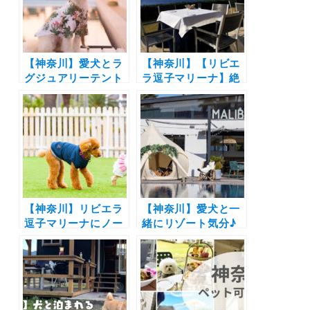
【神奈川】愛犬とラ
【神奈川】【リビエ
グジュアリーテント
ラ逗子マリーナ】絶
でグランピング！マ
景テラス席に愛犬も
リブファーム 逗子マ
同伴OKの「こたつ
リーナで期間限定
席」が登場！江ノ島
『カマクラテラス』
や富士山を眺めなが
がオープン（2021年
らイタリアンを愛犬
9月17日予約開始）
と楽しもう♪
【神奈川】リビエラ
【神奈川】愛犬と一
逗子マリーナにノー
緒にリゾート気分♪
リードで楽しめるド
リビエラ逗子マリー
ッグスペースが新
ナ内の「マリブファ
設！マリブファーム
ーム」で今年もグラ
食事後やホテル宿泊
ンピングレストラン
者は入場無料｜5月
「カマクラテラス」
13日グランドオープ
を期間限定オープ