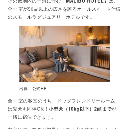
その敷地内の一角に佇む
「MALIBU HOTEL」
は、
全11室が50㎡以上の広さを誇るオールスイート仕様
のスモールラグジュアリーホテルです。
出典：公式HP
全11室の客室のうち「ドッグフレンドリールーム」
は愛犬も同伴OK！
小型犬（10kg以下）2頭まで
が
一緒に宿泊できます。