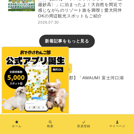
越妙高〉」に泊まったよ！大自然を間近で
感じながらのリゾート旅を満喫 | 愛犬同伴
OKの周辺観光スポットもご紹介
2026.07.30
新着記事をもっと見る
おでかけレポート
宿
山梨県
【山梨・南都留郡】「AWAUMI 富士河口湖
リゾート」
グランピング
同室宿泊OK
部屋食プランあり
プライベートドッグランあり
×
温泉あり
ホーム
検索
部員登録
マイページ
犬種条件: 要問い合わせ