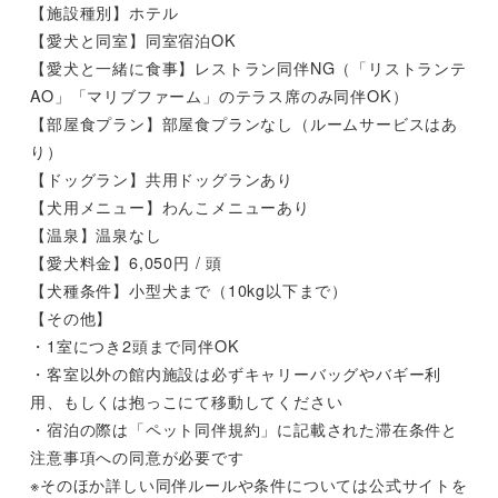
【施設種別】ホテル
【愛犬と同室】同室宿泊OK
【愛犬と一緒に食事】レストラン同伴NG（「リストランテ
AO」「マリブファーム」のテラス席のみ同伴OK）
【部屋食プラン】部屋食プランなし（ルームサービスはあ
り）
【ドッグラン】共用ドッグランあり
【犬用メニュー】わんこメニューあり
【温泉】温泉なし
【愛犬料金】6,050円 / 頭
【犬種条件】小型犬まで（10kg以下まで）
【その他】
・1室につき2頭まで同伴OK
・客室以外の館内施設は必ずキャリーバッグやバギー利
用、もしくは抱っこにて移動してください
・宿泊の際は「ペット同伴規約」に記載された滞在条件と
注意事項への同意が必要です
※そのほか詳しい同伴ルールや条件については公式サイトを