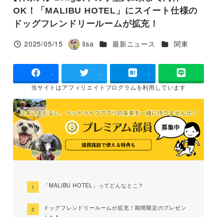
OK！「MALIBU HOTEL」にスイート仕様の
ドッグフレンドリールームが拡充！
カテゴリー
カテゴリー
2025/05/15
lisa
最新ニュース
関東
投稿日
著
者
-
-
-
当サイトは
アフィリエイトプログラムを
利用しています
「MALIBU HOTEL」ってどんなとこ？
ドッグフレンドリールームが拡充！期間限定のプレゼン