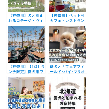
ン
ン！
【神奈川】犬と泊ま
【神奈川】ペット可
れるコテージ・ヴィ
カフェ・レストラン
ラ5選！実際のおで
30選 | 愛犬と一緒に
かけ写真付きで紹介
中華街の食べ放題や
| ドッグラン付きや
アフタヌーンティー
ワンちゃんOK遊園
を楽しもう♪
地併設の施設も！
【神奈川】【1/21 ラ
愛犬と「フェアフィ
ンチ限定】愛犬用ワ
ールド･バイ･マリオ
ゴンビュッフェ開
ット･鹿児島たるみ
催！マリブファーム
ず桜島」 に泊まって
逗子マリーナ｜冬季
きたよ！フェリー
限定カマクラテラス
「さんふらわあ」で
も利用可能！暖房完
行くれおくんの大冒
備＆個室感覚でお食
険
事を楽しむ♪