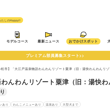
モデルコース
最新ニュース
おでかけスポット
プレミアム部員募集スタート>>
小松市】「大江戸温泉物語わんわんリゾート粟津（旧：湯快わんわんリゾ
語わんわんリゾート粟津（旧：湯快わ
り
ンあり
わんこメニューあり
温泉あり
大型犬まで