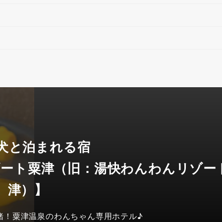
 犬と泊まれる宿
ゾート粟津（旧：湯快わんわんリゾー
津）】
緒！粟津温泉のわんちゃん専用ホテル♪