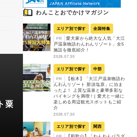
わんことおでかけマガジン
エリア別で探す
全国特集
愛犬家から絶大な人気「大江
PR
戸温泉物語わんわんリゾート」全5
施設を徹底紹介！
2026.07.30
エリア別で探す
中部
【栃木】「大江戸温泉物語わ
PR
んわんリゾート 那須塩原」に泊ま
ったよ！ 上質な温泉と豪華多彩な
バイキングを満喫！| 愛犬と一緒に
ト粟
楽しめる周辺観光スポットもご紹
介
2026.07.30
エリア別で探す
関西
【和歌山】「わんわんパラダ
PR