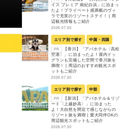
イス プレミア 南紀白浜」に泊まっ
たよ！プライベート感満載のヴィ
ラで充実のリゾートステイ！ | 周
辺観光情報もご紹介
2026.07.30
エリア別で探す
中国・四国
【香川】「アパホテル〈高松
PR
空港〉」に泊まったよ！屋内ドッ
グランも完備した空間で香川旅を
満喫！ | 周辺のおすすめ観光スポ
ットもご紹介
2026.07.30
エリア別で探す
中部
【新潟】「アパホテル＆リゾ
PR
ート〈上越妙高〉」に泊まった
よ！大自然を間近で感じながらの
リゾート旅を満喫 | 愛犬同伴OKの
周辺観光スポットもご紹介
2026.07.30