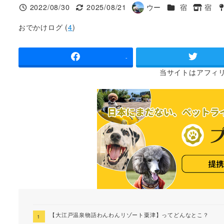
施設ジャンル
2022/08/30
2025/08/21
ウー
宿
宿
投稿日
更新日
著
タグ
タ
者
おでかけログ (
4
)
-
当サイトは
アフィ
【大江戸温泉物語わんわんリゾート粟津】ってどんなとこ？