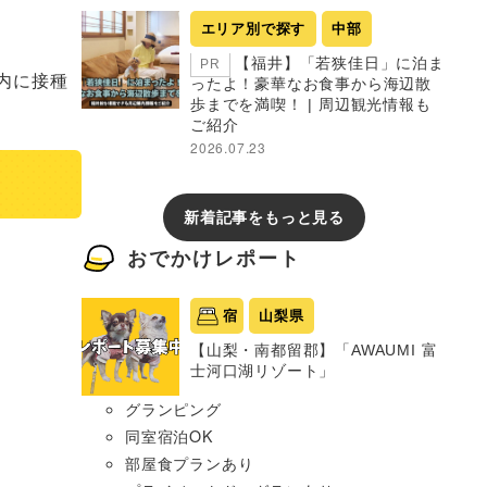
エリア別で探す
中部
【福井】「若狭佳日」に泊ま
PR
ったよ！豪華なお食事から海辺散
歩までを満喫！ | 周辺観光情報も
ご紹介
2026.07.23
新着記事をもっと見る
おでかけレポート
宿
山梨県
【山梨・南都留郡】「AWAUMI 富
士河口湖リゾート」
グランピング
同室宿泊OK
部屋食プランあり