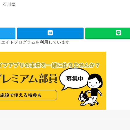
石川県
グ
-
-
リエイトプログラムを
利用しています