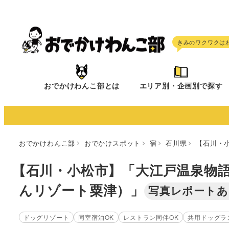
メ
イ
ン
コ
ン
テ
おでかけわんこ部とは
エリア別・企画別で探す
ン
ツ
へ
移
おでかけわんこ部
おでかけスポット
宿
石川県
【石川・
動
【石川・小松市】「大江戸温泉物
んリゾート粟津）」
写真レポートあ
ドッグリゾート
同室宿泊OK
レストラン同伴OK
共用ドッグラ