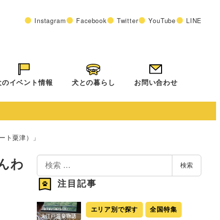
Instagram
Facebook
Twitter
YouTube
LINE
犬のイベント情報
犬との暮らし
お問い合わせ
ート粟津）」
検
んわ
検索
索
注目記事
エリア別で探す
全国特集