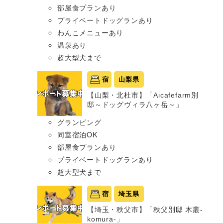
部屋食プランあり
プライベートドッグランあり
わんこメニューあり
温泉あり
超大型犬まで
宿
山梨県
【山梨・北杜市】「Aicafefarm別
邸～ドッグヴィラ八ヶ岳～」
グランピング
同室宿泊OK
部屋食プランあり
プライベートドッグランあり
超大型犬まで
宿
埼玉県
【埼玉・秩父市】「秩父別邸 木叢-
komura-」