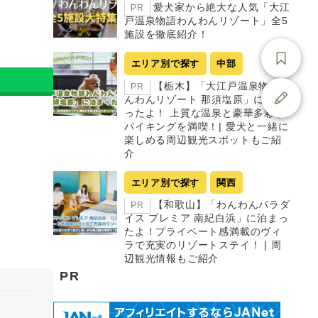
愛犬家から絶大な人気「大江
PR
戸温泉物語わんわんリゾート」全5
施設を徹底紹介！
エリア別で探す
中部
【栃木】「大江戸温泉物語わ
PR
んわんリゾート 那須塩原」に泊ま
ったよ！ 上質な温泉と豪華多彩な
バイキングを満喫！| 愛犬と一緒に
楽しめる周辺観光スポットもご紹
介
エリア別で探す
関西
【和歌山】「わんわんパラダ
PR
イス プレミア 南紀白浜」に泊まっ
たよ！プライベート感満載のヴィ
ラで充実のリゾートステイ！ | 周
辺観光情報もご紹介
PR