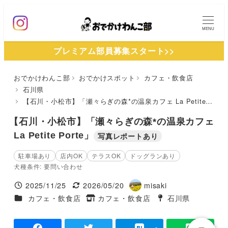
メ
イ
MENU
ン
プレミアム部員募集スタート>>
コ
ン
おでかけわんこ部
おでかけスポット
カフェ・飲食店
テ
石川県
ン
【石川・小松市】「瀬々らぎの森*の温泉カフェ La Petite Porte」
ツ
【石川・小松市】「瀬々らぎの森*の温泉カフェ
へ
La Petite Porte」
写真レポートあり
移
動
駐車場あり
店内OK
テラスOK
ドッグランあり
犬種条件: 要問い合わせ
2025/11/25
2026/05/20
misaki
投稿日
更新日
著
施設ジャンル
カフェ・飲食店
カフェ・飲食店
石川県
タグ
者
タグ