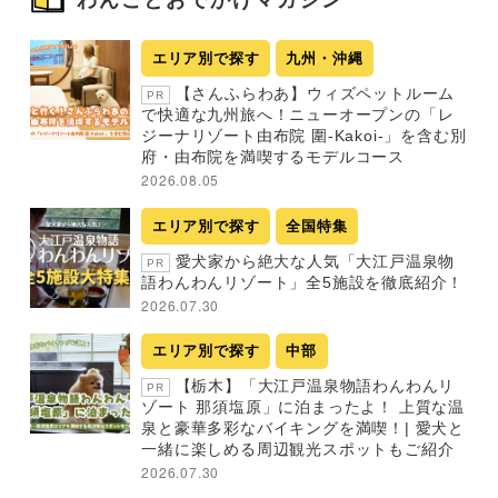
エリア別で探す
九州・沖縄
【さんふらわあ】ウィズペットルーム
PR
で快適な九州旅へ！ニューオープンの「レ
ジーナリゾート由布院 圍-Kakoi-」を含む別
府・由布院を満喫するモデルコース
2026.08.05
エリア別で探す
全国特集
愛犬家から絶大な人気「大江戸温泉物
PR
語わんわんリゾート」全5施設を徹底紹介！
2026.07.30
エリア別で探す
中部
【栃木】「大江戸温泉物語わんわんリ
PR
ゾート 那須塩原」に泊まったよ！ 上質な温
泉と豪華多彩なバイキングを満喫！| 愛犬と
一緒に楽しめる周辺観光スポットもご紹介
2026.07.30