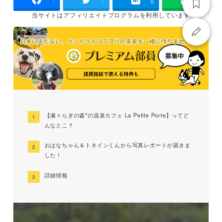
-
-
0
当サイトは
アフィリエイトプログラムを
利用しています
【瀬々らぎの森*の温泉カフェ La Petite Porte】ってど
んなとこ？
おはなちゃん＆トネインくんから写真レポートが届きま
した！
詳細情報