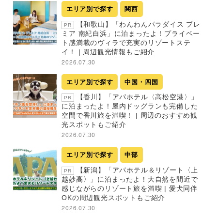
エリア別で探す
関西
【和歌山】「わんわんパラダイス プレ
PR
ミア 南紀白浜」に泊まったよ！プライベー
ト感満載のヴィラで充実のリゾートステ
イ！ | 周辺観光情報もご紹介
2026.07.30
エリア別で探す
中国・四国
【香川】「アパホテル〈高松空港〉」
PR
に泊まったよ！屋内ドッグランも完備した
空間で香川旅を満喫！ | 周辺のおすすめ観
光スポットもご紹介
2026.07.30
エリア別で探す
中部
【新潟】「アパホテル＆リゾート〈上
PR
越妙高〉」に泊まったよ！大自然を間近で
感じながらのリゾート旅を満喫 | 愛犬同伴
OKの周辺観光スポットもご紹介
2026.07.30