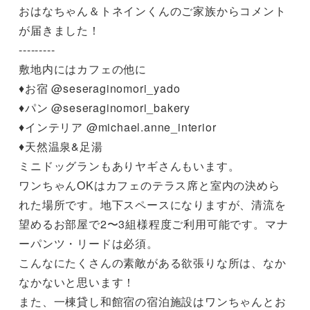
おはなちゃん＆トネインくんのご家族からコメント
が届きました！

---------

敷地内にはカフェの他に

♦︎お宿 @seseraginomori_yado

♦︎パン @seseraginomori_bakery

♦︎インテリア @michael.anne_interior

♦︎天然温泉&足湯

ミニドッグランもありヤギさんもいます。

ワンちゃんOKはカフェのテラス席と室内の決めら
れた場所です。地下スペースになりますが、清流を
望めるお部屋で2〜3組様程度ご利用可能です。マナ
ーパンツ・リードは必須。

こんなにたくさんの素敵がある欲張りな所は、なか
なかないと思います！

また、一棟貸し和館宿の宿泊施設はワンちゃんとお