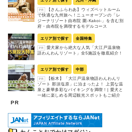
エリア別で探す
九州・沖縄
【さんふらわあ】ウィズペットルーム
PR
で快適な九州旅へ！ニューオープンの「レ
ジーナリゾート由布院 圍-Kakoi-」を含む別
府・由布院を満喫するモデルコース
エリア別で探す
全国特集
愛犬家から絶大な人気「大江戸温泉物
PR
語わんわんリゾート」全5施設を徹底紹介！
エリア別で探す
中部
【栃木】「大江戸温泉物語わんわんリ
PR
ゾート 那須塩原」に泊まったよ！ 上質な温
泉と豪華多彩なバイキングを満喫！| 愛犬と
一緒に楽しめる周辺観光スポットもご紹介
PR
わんことおでかけマガジン