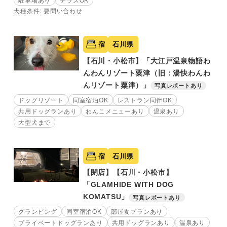
犬種条件: 要問い合わせ
宿
石川県
【石川・小松市】「大江戸温泉物語わ
んわんリゾート粟津（旧：湯快わんわ
んリゾート粟津）」
写真レポートあり
ドッグリゾート
同室宿泊OK
レストラン同伴OK
共用ドッグランあり
わんこメニューあり
温泉あり
大型犬まで
宿
石川県
【閉店】【石川・小松市】
「GLAMHIDE WITH DOG
KOMATSU」
写真レポートあり
グランピング
同室宿泊OK
部屋食プランあり
プライベートドッグランあり
共用ドッグランあり
温泉あり