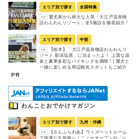
エリア別で探す
全国特集
愛犬家から絶大な人気「大江戸温泉物
PR
語わんわんリゾート」全5施設を徹底紹介！
エリア別で探す
中部
【栃木】「大江戸温泉物語わんわんリ
PR
ゾート 那須塩原」に泊まったよ！ 上質な温
泉と豪華多彩なバイキングを満喫！| 愛犬と
一緒に楽しめる周辺観光スポットもご紹介
PR
わんことおでかけマガジン
エリア別で探す
九州・沖縄
【さんふらわあ】ウィズペットルーム
PR
で快適な九州旅へ！ニューオープンの「レ