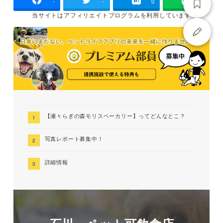
-
-
0
当サイトは
アフィリエイトプログラムを
利用しています
【瀬々らぎの森モリスベーカリー】ってどんなとこ？
写真レポート募集中！
詳細情報