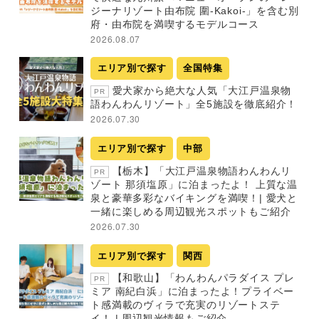
ジーナリゾート由布院 圍-Kakoi-」を含む別
府・由布院を満喫するモデルコース
2026.08.07
エリア別で探す
全国特集
愛犬家から絶大な人気「大江戸温泉物
PR
語わんわんリゾート」全5施設を徹底紹介！
2026.07.30
エリア別で探す
中部
【栃木】「大江戸温泉物語わんわんリ
PR
ゾート 那須塩原」に泊まったよ！ 上質な温
泉と豪華多彩なバイキングを満喫！| 愛犬と
一緒に楽しめる周辺観光スポットもご紹介
2026.07.30
エリア別で探す
関西
【和歌山】「わんわんパラダイス プレ
PR
ミア 南紀白浜」に泊まったよ！プライベー
ト感満載のヴィラで充実のリゾートステ
イ！ | 周辺観光情報もご紹介