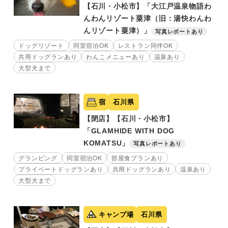
【石川・小松市】「大江戸温泉物語わ
んわんリゾート粟津（旧：湯快わんわ
んリゾート粟津）」
写真レポートあり
ドッグリゾート
同室宿泊OK
レストラン同伴OK
共用ドッグランあり
わんこメニューあり
温泉あり
大型犬まで
宿
石川県
【閉店】【石川・小松市】
「GLAMHIDE WITH DOG
KOMATSU」
写真レポートあり
グランピング
同室宿泊OK
部屋食プランあり
プライベートドッグランあり
共用ドッグランあり
温泉あり
大型犬まで
キャンプ場
石川県