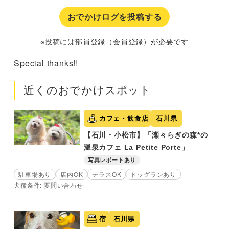
おでかけログを投稿する
※投稿には部員登録（会員登録）が必要です
Special thanks!!
近くのおでかけスポット
カフェ・飲食店
石川県
【石川・小松市】「瀬々らぎの森*の
温泉カフェ La Petite Porte」
写真レポートあり
駐車場あり
店内OK
テラスOK
ドッグランあり
犬種条件: 要問い合わせ
宿
石川県