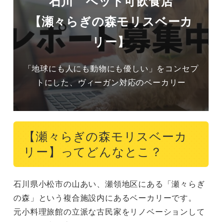
石川 ペット可飲食店
【瀬々らぎの森モリスベーカ
リー】
「地球にも人にも動物にも優しい」をコンセプ
トにした、ヴィーガン対応のベーカリー
【瀬々らぎの森モリスベーカ
リー】ってどんなとこ？
石川県小松市の山あい、瀬領地区にある「瀬々らぎ
の森」という複合施設内にあるベーカリーです。

元小料理旅館の立派な古民家をリノベーションして