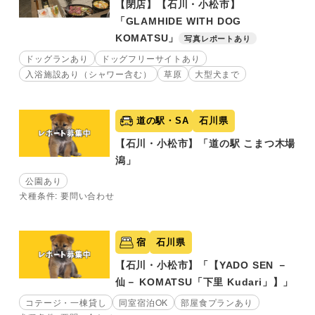
【閉店】【石川・小松市】
「GLAMHIDE WITH DOG
KOMATSU」
写真レポートあり
ドッグランあり
ドッグフリーサイトあり
入浴施設あり（シャワー含む）
草原
大型犬まで
道の駅・SA
石川県
【石川・小松市】「道の駅 こまつ木場
潟」
公園あり
犬種条件: 要問い合わせ
宿
石川県
【石川・小松市】「【YADO SEN －
仙－ KOMATSU「下里 Kudari」】」
コテージ・一棟貸し
同室宿泊OK
部屋食プランあり