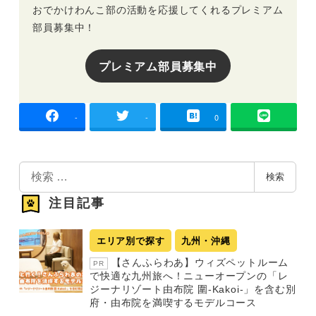
おでかけわんこ部の活動を応援してくれるプレミアム
部員募集中！
プレミアム部員募集中
-
-
0
検
検索
索
注目記事
エリア別で探す
九州・沖縄
【さんふらわあ】ウィズペットルーム
PR
で快適な九州旅へ！ニューオープンの「レ
ジーナリゾート由布院 圍-Kakoi-」を含む別
府・由布院を満喫するモデルコース