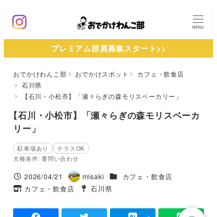
メ
イ
MENU
ン
プレミアム部員募集スタート>>
コ
ン
おでかけわんこ部
おでかけスポット
カフェ・飲食店
テ
石川県
ン
【石川・小松市】「瀬々らぎの森モリスベーカリー」
ツ
【石川・小松市】「瀬々らぎの森モリスベーカ
へ
リー」
移
動
駐車場あり
テラスOK
犬種条件: 要問い合わせ
施設ジャンル
2026/04/21
misaki
カフェ・飲食店
投稿日
著
カフェ・飲食店
石川県
タグ
者
タグ