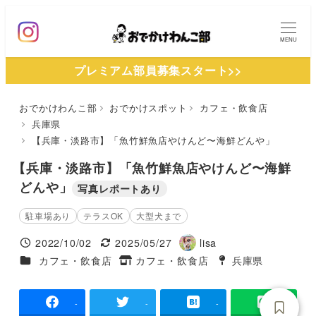
メ
イ
MENU
ン
プレミアム部員募集スタート>>
コ
ン
おでかけわんこ部
おでかけスポット
カフェ・飲食店
テ
兵庫県
ン
【兵庫・淡路市】「魚竹鮮魚店やけんど〜海鮮どんや」
ツ
【兵庫・淡路市】「魚竹鮮魚店やけんど〜海鮮
へ
どんや」
写真レポートあり
移
動
駐車場あり
テラスOK
大型犬まで
2022/10/02
2025/05/27
lisa
投稿日
更新日
著
施設ジャンル
カフェ・飲食店
カフェ・飲食店
兵庫県
タグ
者
タグ
-
-
-