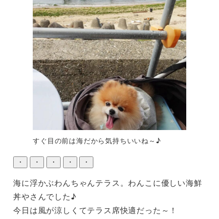
すぐ目の前は海だから気持ちいいね～♪
・
・
・
・
・
海に浮かぶわんちゃんテラス。わんこに優しい海鮮
丼やさんでした♪

今日は風が涼しくてテラス席快適だった～！
