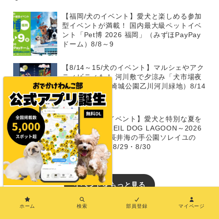
【福岡/犬のイベント】愛犬と楽しめる参加
型イベントが満載！ 国内最大級ペットイベ
ント「Pet博 2026 福岡」（みずほPayPay
ドーム）8/8～9
【8/14～15/犬のイベント】マルシェやアク
ティビティも！ 河川敷で夕涼み「犬市場夜
市 2026」（岡崎城公園乙川河川緑地）8/14
～15
【神奈川/犬のイベント】愛犬と特別な夏を
すごせる「SOLEIL DOG LAGOON～2026
SUMMER」（長井海の手公園ソレイユの
丘）7/4・7/5・8/29・8/30
イベントをもっと見る
×
おでかけわんこ部でPRしたい
ホーム
検索
部員登録
マイページ