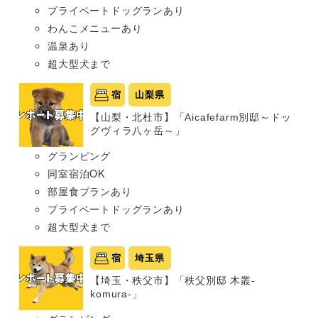
プライベートドッグランあり
わんこメニューあり
温泉あり
超大型犬まで
宿
山梨県
【山梨・北杜市】「Aicafefarm別邸～ドッ
グヴィラ八ヶ岳～」
グランピング
同室宿泊OK
部屋食プランあり
プライベートドッグランあり
超大型犬まで
宿
埼玉県
【埼玉・秩父市】「秩父別邸 木叢-
komura-」