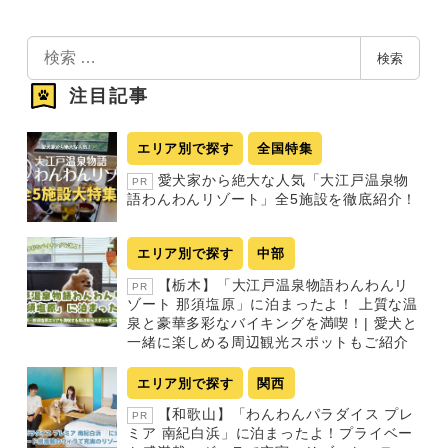
検
検索
索
注目記事
エリア別で探す
全国特集
愛犬家から絶大な人気「大江戸温泉物
PR
語わんわんリゾート」全5施設を徹底紹介！
エリア別で探す
中部
【栃木】「大江戸温泉物語わんわんリ
PR
ゾート 那須塩原」に泊まったよ！ 上質な温
泉と豪華多彩なバイキングを満喫！| 愛犬と
一緒に楽しめる周辺観光スポットもご紹介
エリア別で探す
関西
【和歌山】「わんわんパラダイス プレ
PR
ミア 南紀白浜」に泊まったよ！プライベー