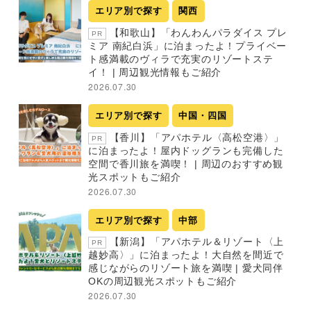
エリア別で探す
関西
【和歌山】「わんわんパラダイス プレ
PR
ミア 南紀白浜」に泊まったよ！プライベー
ト感満載のヴィラで充実のリゾートステ
イ！ | 周辺観光情報もご紹介
2026.07.30
エリア別で探す
中国・四国
【香川】「アパホテル〈高松空港〉」
PR
に泊まったよ！屋内ドッグランも完備した
空間で香川旅を満喫！ | 周辺のおすすめ観
光スポットもご紹介
2026.07.30
エリア別で探す
中部
【新潟】「アパホテル＆リゾート〈上
PR
越妙高〉」に泊まったよ！大自然を間近で
感じながらのリゾート旅を満喫 | 愛犬同伴
OKの周辺観光スポットもご紹介
2026.07.30