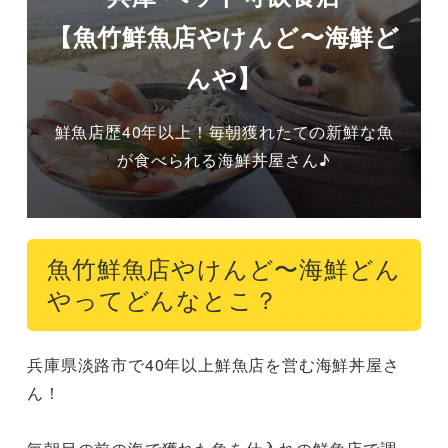
【魚竹鮮魚店やけんど〜海鮮ど
んや】
鮮魚店歴40年以上！毎朝獲れたての新鮮な魚
が食べられる海鮮丼屋さん♪
魚竹鮮魚店やけんど〜海鮮どん
やってどんなとこ？
兵庫県淡路市で40年以上鮮魚店を営む海鮮丼屋さ
ん！
