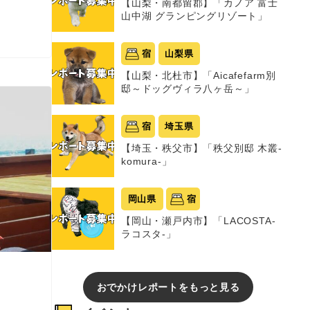
【山梨・南都留郡】「カノア 富士
山中湖 グランピングリゾート」
宿
山梨県
【山梨・北杜市】「Aicafefarm別
邸～ドッグヴィラ八ヶ岳～」
宿
埼玉県
【埼玉・秩父市】「秩父別邸 木叢-
komura-」
岡山県
宿
【岡山・瀬戸内市】「LACOSTA-
ラコスタ-」
おでかけレポートをもっと見る