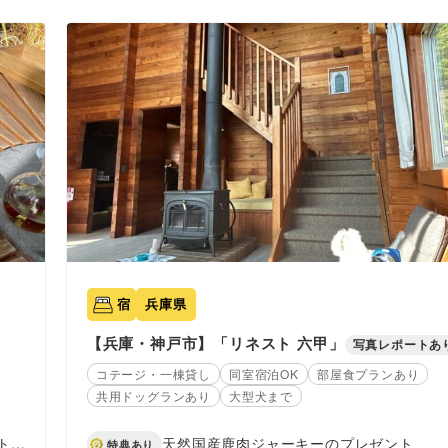
宿
兵庫県
【兵庫・神戸市】「リネスト 六甲」
写真レポートあ
コテージ・一棟貸し
同室宿泊OK
部屋食プランあり
共用ドッグランあり
大型犬まで
ご来店された全員へソフトクリームをプレゼント。ご来店時、またはご注文時にプレミアム部員証画面をご提示ください。なお。わんちゃん連れのお客様はテラス席でのご案内となります。テラス席は2席のみのため、満席の場合はご案内できない可能性がございます。
天然国産鹿肉ジャーキーのプレゼント
特典あり