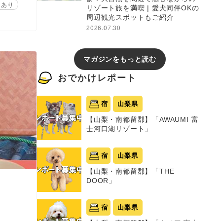
ンあり
リゾート旅を満喫 | 愛犬同伴OKの
周辺観光スポットもご紹介
2026.07.30
マガジンをもっと読む
おでかけレポート
宿
山梨県
【山梨・南都留郡】「AWAUMI 富
士河口湖リゾート」
宿
山梨県
【山梨・南都留郡】「THE
DOOR」
宿
山梨県