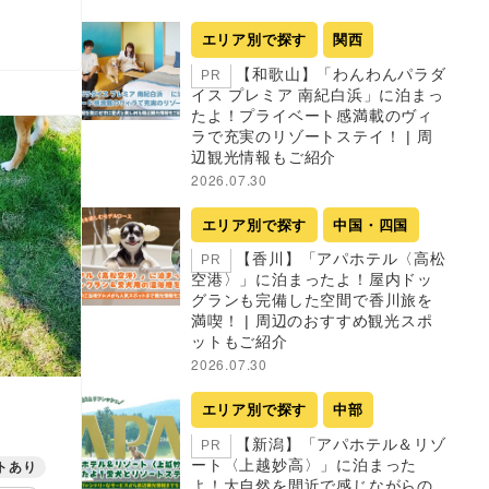
エリア別で探す
関西
【和歌山】「わんわんパラダ
PR
イス プレミア 南紀白浜」に泊まっ
たよ！プライベート感満載のヴィ
ラで充実のリゾートステイ！ | 周
辺観光情報もご紹介
2026.07.30
エリア別で探す
中国・四国
【香川】「アパホテル〈高松
PR
空港〉」に泊まったよ！屋内ドッ
グランも完備した空間で香川旅を
満喫！ | 周辺のおすすめ観光スポ
ットもご紹介
2026.07.30
エリア別で探す
中部
【新潟】「アパホテル＆リゾ
PR
ート〈上越妙高〉」に泊まった
トあり
よ！大自然を間近で感じながらの