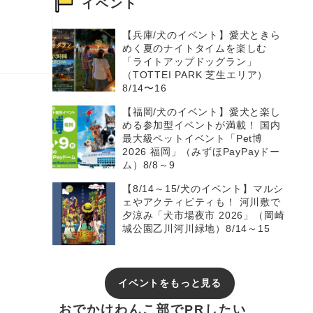
イベント
【兵庫/犬のイベント】愛犬ときら
めく夏のナイトタイムを楽しむ
「ライトアップドッグラン」
（TOTTEI PARK 芝生エリア）
8/14〜16
【福岡/犬のイベント】愛犬と楽し
める参加型イベントが満載！ 国内
最大級ペットイベント「Pet博
2026 福岡」（みずほPayPayドー
ム）8/8～9
【8/14～15/犬のイベント】マルシ
ェやアクティビティも！ 河川敷で
夕涼み「犬市場夜市 2026」（岡崎
城公園乙川河川緑地）8/14～15
イベントをもっと見る
おでかけわんこ部でPRしたい