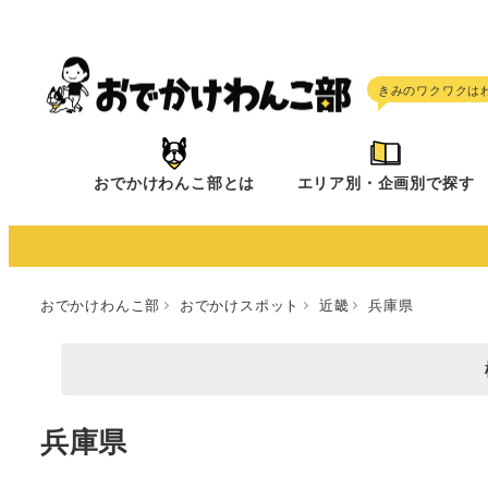
メ
イ
ン
コ
ン
テ
おでかけわんこ部とは
エリア別・企画別で探す
ン
ツ
へ
移
おでかけわんこ部
おでかけスポット
近畿
兵庫県
動
兵庫県