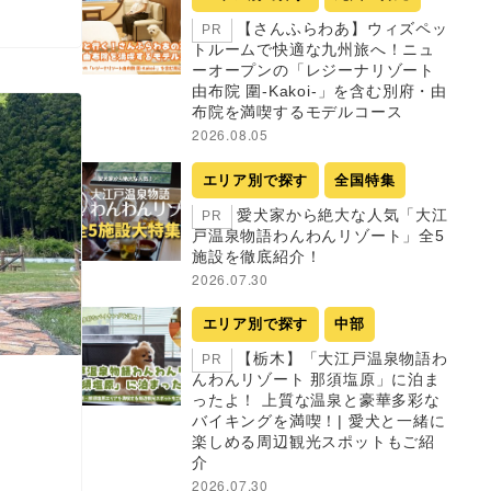
【さんふらわあ】ウィズペッ
PR
トルームで快適な九州旅へ！ニュ
ーオープンの「レジーナリゾート
由布院 圍-Kakoi-」を含む別府・由
布院を満喫するモデルコース
2026.08.05
エリア別で探す
全国特集
愛犬家から絶大な人気「大江
PR
戸温泉物語わんわんリゾート」全5
施設を徹底紹介！
2026.07.30
エリア別で探す
中部
【栃木】「大江戸温泉物語わ
PR
んわんリゾート 那須塩原」に泊ま
ったよ！ 上質な温泉と豪華多彩な
バイキングを満喫！| 愛犬と一緒に
楽しめる周辺観光スポットもご紹
介
2026.07.30