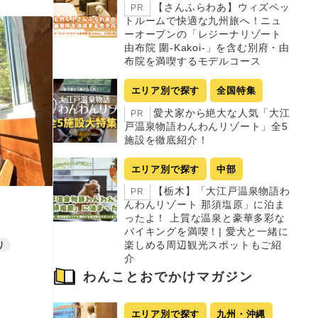
【さんふらわあ】ウィズペッ
PR
トルームで快適な九州旅へ！ニュ
ーオープンの「レジーナリゾート
由布院 圍-Kakoi-」を含む別府・由
布院を満喫するモデルコース
エリア別で探す
全国特集
愛犬家から絶大な人気「大江
PR
戸温泉物語わんわんリゾート」全5
施設を徹底紹介！
エリア別で探す
中部
【栃木】「大江戸温泉物語わ
PR
んわんリゾート 那須塩原」に泊ま
ったよ！ 上質な温泉と豪華多彩な
バイキングを満喫！| 愛犬と一緒に
楽しめる周辺観光スポットもご紹
り
介
わんことおでかけマガジン
エリア別で探す
九州・沖縄