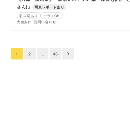
さん)」
写真レポートあり
駐車場あり
テラスOK
犬種条件: 要問い合わせ
1
2
…
46
投
稿
の
ペ
ー
ジ
送
り