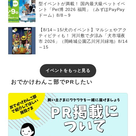
型イベントが満載！ 国内最大級ペットイベ
ント「Pet博 2026 福岡」（みずほPayPay
ドーム）8/8～9
【8/14～15/犬のイベント】マルシェやアク
ティビティも！ 河川敷で夕涼み「犬市場夜
市 2026」（岡崎城公園乙川河川緑地）8/14
～15
イベントをもっと見る
おでかけわんこ部でPRしたい