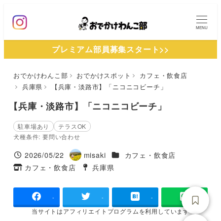
メ
イ
MENU
ン
プレミアム部員募集スタート>>
コ
ン
おでかけわんこ部
おでかけスポット
カフェ・飲食店
テ
兵庫県
【兵庫・淡路市】「ニコニコビーチ」
ン
ツ
【兵庫・淡路市】「ニコニコビーチ」
へ
駐車場あり
テラスOK
移
犬種条件: 要問い合わせ
動
施設ジャンル
2026/05/22
misaki
カフェ・飲食店
投稿日
著
カフェ・飲食店
兵庫県
タグ
者
タグ
-
-
-
当サイトは
アフィリエイトプログラムを
利用しています