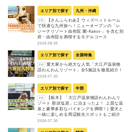
エリア別で探す
九州・沖縄
【さんふらわあ】ウィズペットルーム
PR
で快適な九州旅へ！ニューオープンの「レ
ジーナリゾート由布院 圍-Kakoi-」を含む別
府・由布院を満喫するモデルコース
2026.08.05
エリア別で探す
全国特集
愛犬家から絶大な人気「大江戸温泉物
PR
語わんわんリゾート」全5施設を徹底紹介！
2026.07.30
エリア別で探す
中部
【栃木】「大江戸温泉物語わんわんリ
PR
ゾート 那須塩原」に泊まったよ！ 上質な温
泉と豪華多彩なバイキングを満喫！| 愛犬と
一緒に楽しめる周辺観光スポットもご紹介
2026.07.30