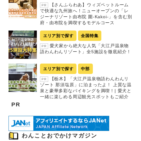
【さんふらわあ】ウィズペットルーム
PR
で快適な九州旅へ！ニューオープンの「レ
ジーナリゾート由布院 圍-Kakoi-」を含む別
府・由布院を満喫するモデルコース
エリア別で探す
全国特集
愛犬家から絶大な人気「大江戸温泉物
PR
語わんわんリゾート」全5施設を徹底紹介！
エリア別で探す
中部
【栃木】「大江戸温泉物語わんわんリ
PR
ゾート 那須塩原」に泊まったよ！ 上質な温
泉と豪華多彩なバイキングを満喫！| 愛犬と
一緒に楽しめる周辺観光スポットもご紹介
PR
わんことおでかけマガジン