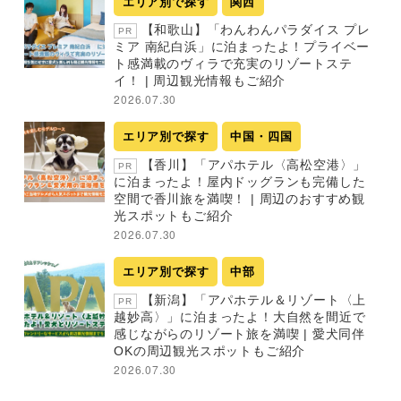
エリア別で探す
関西
【和歌山】「わんわんパラダイス プレ
PR
ミア 南紀白浜」に泊まったよ！プライベー
ト感満載のヴィラで充実のリゾートステ
イ！ | 周辺観光情報もご紹介
2026.07.30
エリア別で探す
中国・四国
【香川】「アパホテル〈高松空港〉」
PR
に泊まったよ！屋内ドッグランも完備した
空間で香川旅を満喫！ | 周辺のおすすめ観
光スポットもご紹介
2026.07.30
エリア別で探す
中部
【新潟】「アパホテル＆リゾート〈上
PR
越妙高〉」に泊まったよ！大自然を間近で
感じながらのリゾート旅を満喫 | 愛犬同伴
OKの周辺観光スポットもご紹介
2026.07.30