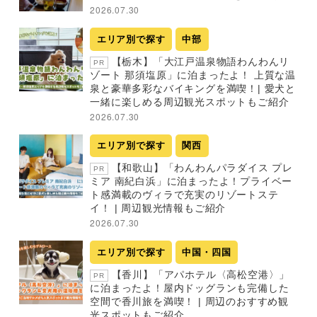
2026.07.30
エリア別で探す
中部
【栃木】「大江戸温泉物語わんわんリ
PR
ゾート 那須塩原」に泊まったよ！ 上質な温
泉と豪華多彩なバイキングを満喫！| 愛犬と
一緒に楽しめる周辺観光スポットもご紹介
2026.07.30
エリア別で探す
関西
【和歌山】「わんわんパラダイス プレ
PR
ミア 南紀白浜」に泊まったよ！プライベー
ト感満載のヴィラで充実のリゾートステ
イ！ | 周辺観光情報もご紹介
2026.07.30
エリア別で探す
中国・四国
【香川】「アパホテル〈高松空港〉」
PR
に泊まったよ！屋内ドッグランも完備した
空間で香川旅を満喫！ | 周辺のおすすめ観
光スポットもご紹介