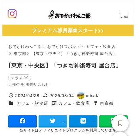
メ
イ
MENU
ン
プレミアム部員募集スタート>>
コ
ン
おでかけわんこ部
おでかけスポット
カフェ・飲食店
テ
東京都
【東京・中央区】「つきぢ神楽寿司 屋台店」
ン
ツ
【東京・中央区】「つきぢ神楽寿司 屋台店」
へ
テラスOK
移
犬種条件: 要問い合わせ
動
2024/04/28
2025/08/04
misaki
投稿日
更新日
著
施設ジャンル
カフェ・飲食店
カフェ・飲食店
東京都
タグ
者
タグ
-
-
-
当サイトは
アフィリエイトプログラムを
利用しています