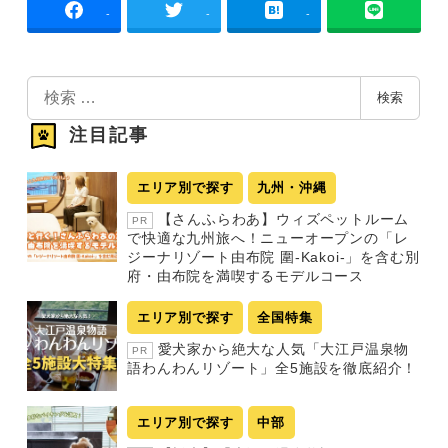
-
-
-
検
検索
索
注目記事
エリア別で探す
九州・沖縄
【さんふらわあ】ウィズペットルーム
PR
で快適な九州旅へ！ニューオープンの「レ
ジーナリゾート由布院 圍-Kakoi-」を含む別
府・由布院を満喫するモデルコース
エリア別で探す
全国特集
愛犬家から絶大な人気「大江戸温泉物
PR
語わんわんリゾート」全5施設を徹底紹介！
エリア別で探す
中部