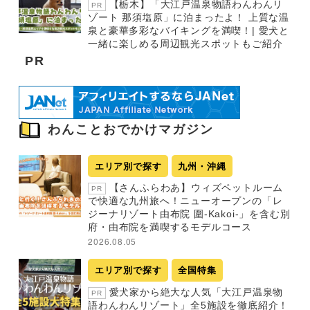
【栃木】「大江戸温泉物語わんわんリ
PR
ゾート 那須塩原」に泊まったよ！ 上質な温
泉と豪華多彩なバイキングを満喫！| 愛犬と
一緒に楽しめる周辺観光スポットもご紹介
PR
わんことおでかけマガジン
エリア別で探す
九州・沖縄
【さんふらわあ】ウィズペットルーム
PR
で快適な九州旅へ！ニューオープンの「レ
ジーナリゾート由布院 圍-Kakoi-」を含む別
府・由布院を満喫するモデルコース
2026.08.05
エリア別で探す
全国特集
愛犬家から絶大な人気「大江戸温泉物
PR
語わんわんリゾート」全5施設を徹底紹介！