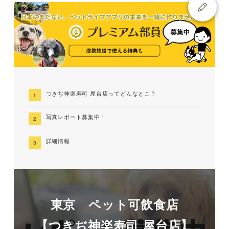
つきぢ神楽寿司 屋台店ってどんなとこ？
写真レポート募集中！
詳細情報
東京 ペット可飲食店
【つきぢ神楽寿司 屋台店】