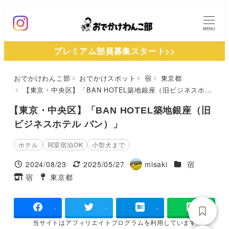
メ
イ
MENU
ン
プレミアム部員募集スタート>>
コ
ン
おでかけわんこ部
おでかけスポット
宿
東京都
テ
【東京・中央区】「BAN HOTEL築地銀座（旧ビジネスホテル バン）」
ン
ツ
【東京・中央区】「BAN HOTEL築地銀座（旧
へ
ビジネスホテル バン）」
移
ホテル
同室宿泊OK
小型犬まで
動
施設ジャンル
2024/08/23
2025/05/27
misaki
宿
投稿日
更新日
著
宿
東京都
タグ
タグ
者
-
-
-
当サイトは
アフィリエイトプログラムを
利用しています