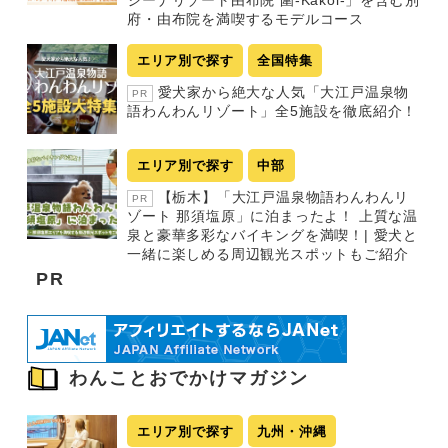
ジーナリゾート由布院 圍-Kakoi-」を含む別
府・由布院を満喫するモデルコース
エリア別で探す
全国特集
愛犬家から絶大な人気「大江戸温泉物
PR
語わんわんリゾート」全5施設を徹底紹介！
エリア別で探す
中部
【栃木】「大江戸温泉物語わんわんリ
PR
ゾート 那須塩原」に泊まったよ！ 上質な温
泉と豪華多彩なバイキングを満喫！| 愛犬と
一緒に楽しめる周辺観光スポットもご紹介
PR
わんことおでかけマガジン
エリア別で探す
九州・沖縄