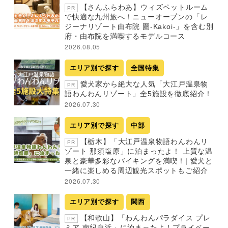
【さんふらわあ】ウィズペットルーム
PR
で快適な九州旅へ！ニューオープンの「レ
ジーナリゾート由布院 圍-Kakoi-」を含む別
府・由布院を満喫するモデルコース
2026.08.05
エリア別で探す
全国特集
愛犬家から絶大な人気「大江戸温泉物
PR
語わんわんリゾート」全5施設を徹底紹介！
2026.07.30
エリア別で探す
中部
【栃木】「大江戸温泉物語わんわんリ
PR
ゾート 那須塩原」に泊まったよ！ 上質な温
泉と豪華多彩なバイキングを満喫！| 愛犬と
一緒に楽しめる周辺観光スポットもご紹介
2026.07.30
エリア別で探す
関西
【和歌山】「わんわんパラダイス プレ
PR
ミア 南紀白浜」に泊まったよ！プライベー