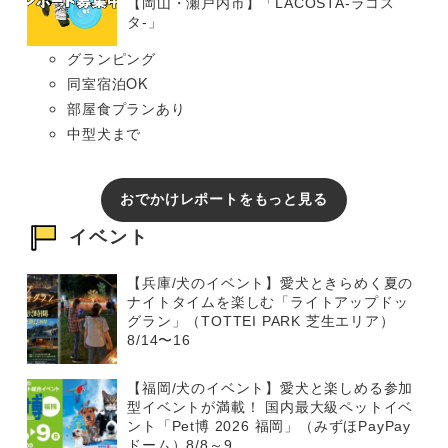
【岡山・瀬戸内市】「LACOSTA-ラコス
タ-」
グランピング
同室宿泊OK
部屋食プランあり
中型犬まで
おでかけレポートをもっと見る
イベント
【兵庫/犬のイベント】愛犬ときらめく夏の
ナイトタイムを楽しむ「ライトアップドッ
グラン」（TOTTEI PARK 芝生エリア）
8/14〜16
【福岡/犬のイベント】愛犬と楽しめる参加
型イベントが満載！ 国内最大級ペットイベ
ント「Pet博 2026 福岡」（みずほPayPay
ドーム）8/8～9