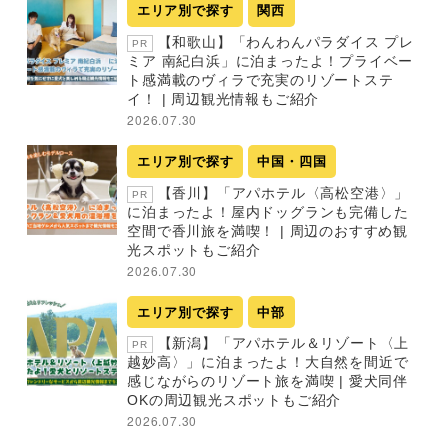
エリア別で探す
関西
【和歌山】「わんわんパラダイス プレ
PR
ミア 南紀白浜」に泊まったよ！プライベー
ト感満載のヴィラで充実のリゾートステ
イ！ | 周辺観光情報もご紹介
2026.07.30
エリア別で探す
中国・四国
【香川】「アパホテル〈高松空港〉」
PR
に泊まったよ！屋内ドッグランも完備した
空間で香川旅を満喫！ | 周辺のおすすめ観
光スポットもご紹介
2026.07.30
エリア別で探す
中部
【新潟】「アパホテル＆リゾート〈上
PR
越妙高〉」に泊まったよ！大自然を間近で
感じながらのリゾート旅を満喫 | 愛犬同伴
OKの周辺観光スポットもご紹介
2026.07.30