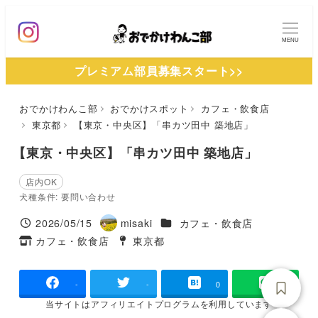
メ
イ
MENU
ン
プレミアム部員募集スタート>>
コ
ン
おでかけわんこ部
おでかけスポット
カフェ・飲食店
テ
東京都
【東京・中央区】「串カツ田中 築地店」
ン
ツ
【東京・中央区】「串カツ田中 築地店」
へ
店内OK
移
犬種条件: 要問い合わせ
動
施設ジャンル
2026/05/15
misaki
カフェ・飲食店
投稿日
著
カフェ・飲食店
東京都
タグ
者
タグ
-
-
0
当サイトは
アフィリエイトプログラムを
利用しています