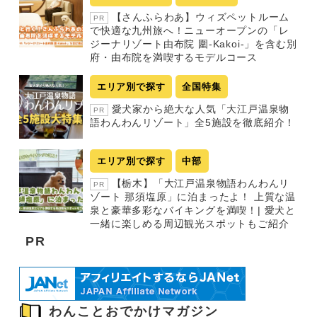
【さんふらわあ】ウィズペットルーム
PR
で快適な九州旅へ！ニューオープンの「レ
ジーナリゾート由布院 圍-Kakoi-」を含む別
府・由布院を満喫するモデルコース
エリア別で探す
全国特集
愛犬家から絶大な人気「大江戸温泉物
PR
語わんわんリゾート」全5施設を徹底紹介！
エリア別で探す
中部
【栃木】「大江戸温泉物語わんわんリ
PR
ゾート 那須塩原」に泊まったよ！ 上質な温
泉と豪華多彩なバイキングを満喫！| 愛犬と
一緒に楽しめる周辺観光スポットもご紹介
PR
わんことおでかけマガジン