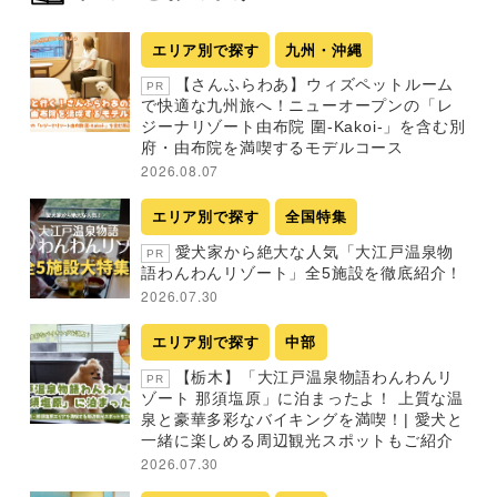
エリア別で探す
九州・沖縄
【さんふらわあ】ウィズペットルーム
PR
で快適な九州旅へ！ニューオープンの「レ
ジーナリゾート由布院 圍-Kakoi-」を含む別
府・由布院を満喫するモデルコース
2026.08.07
エリア別で探す
全国特集
愛犬家から絶大な人気「大江戸温泉物
PR
語わんわんリゾート」全5施設を徹底紹介！
2026.07.30
エリア別で探す
中部
【栃木】「大江戸温泉物語わんわんリ
PR
ゾート 那須塩原」に泊まったよ！ 上質な温
泉と豪華多彩なバイキングを満喫！| 愛犬と
一緒に楽しめる周辺観光スポットもご紹介
2026.07.30