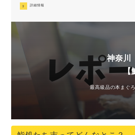
詳細情報
神奈川
【
最高級品の本まぐろ
鮨処たち吉ってどんなとこ？