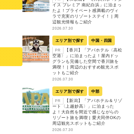
イス プレミア 南紀白浜」に泊まっ
たよ！プライベート感満載のヴィ
ラで充実のリゾートステイ！ | 周
辺観光情報もご紹介
2026.07.30
エリア別で探す
中国・四国
【香川】「アパホテル〈高松
PR
空港〉」に泊まったよ！屋内ドッ
グランも完備した空間で香川旅を
満喫！ | 周辺のおすすめ観光スポ
ットもご紹介
2026.07.30
エリア別で探す
中部
【新潟】「アパホテル＆リゾ
PR
ート〈上越妙高〉」に泊まった
よ！大自然を間近で感じながらの
リゾート旅を満喫 | 愛犬同伴OKの
周辺観光スポットもご紹介
2026.07.30