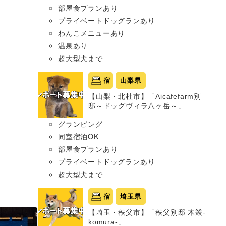
部屋食プランあり
プライベートドッグランあり
わんこメニューあり
温泉あり
超大型犬まで
宿
山梨県
【山梨・北杜市】「Aicafefarm別
邸～ドッグヴィラ八ヶ岳～」
グランピング
同室宿泊OK
部屋食プランあり
プライベートドッグランあり
超大型犬まで
宿
埼玉県
【埼玉・秩父市】「秩父別邸 木叢-
komura-」