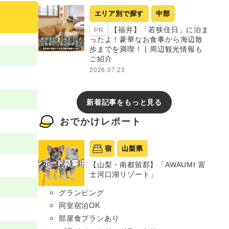
エリア別で探す
中部
【福井】「若狭佳日」に泊ま
PR
ったよ！豪華なお食事から海辺散
歩までを満喫！ | 周辺観光情報も
ご紹介
2026.07.23
新着記事をもっと見る
おでかけレポート
宿
山梨県
【山梨・南都留郡】「AWAUMI 富
士河口湖リゾート」
グランピング
同室宿泊OK
部屋食プランあり