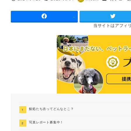
投稿日
更新日
著
者
-
当サイトは
アフィ
鮨処たち吉ってどんなとこ？
写真レポート募集中！