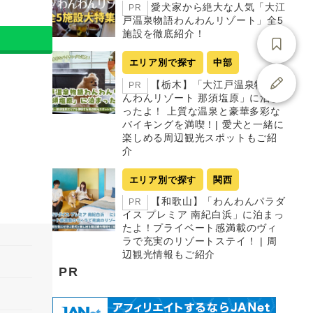
愛犬家から絶大な人気「大江
PR
戸温泉物語わんわんリゾート」全5
施設を徹底紹介！
エリア別で探す
中部
【栃木】「大江戸温泉物語わ
PR
んわんリゾート 那須塩原」に泊ま
ったよ！ 上質な温泉と豪華多彩な
バイキングを満喫！| 愛犬と一緒に
楽しめる周辺観光スポットもご紹
介
エリア別で探す
関西
【和歌山】「わんわんパラダ
PR
イス プレミア 南紀白浜」に泊まっ
たよ！プライベート感満載のヴィ
ラで充実のリゾートステイ！ | 周
辺観光情報もご紹介
PR