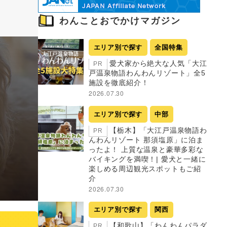
わんことおでかけマガジン
エリア別で探す
全国特集
愛犬家から絶大な人気「大江
PR
戸温泉物語わんわんリゾート」全5
施設を徹底紹介！
2026.07.30
エリア別で探す
中部
【栃木】「大江戸温泉物語わ
PR
んわんリゾート 那須塩原」に泊ま
ったよ！ 上質な温泉と豪華多彩な
バイキングを満喫！| 愛犬と一緒に
楽しめる周辺観光スポットもご紹
介
2026.07.30
エリア別で探す
関西
【和歌山】「わんわんパラダ
PR