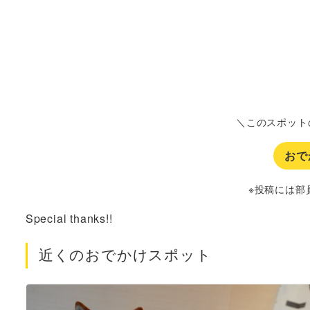
＼このスポット
おで
※投稿には部
Special thanks!!
近くのおでかけスポット