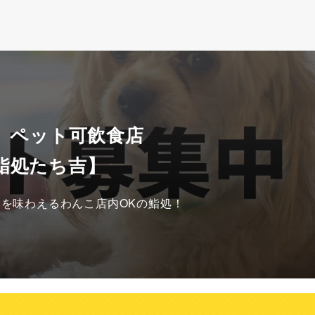
 ペット可飲食店
鮨処たち吉】
を味わえるわんこ店内OKの鮨処！