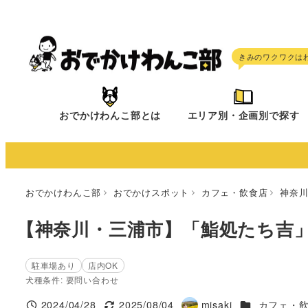
メ
イ
ン
コ
ン
テ
おでかけわんこ部とは
エリア別・企画別で探す
ン
ツ
へ
移
おでかけわんこ部
おでかけスポット
カフェ・飲食店
神奈
動
【神奈川・三浦市】「鮨処たち吉
駐車場あり
店内OK
犬種条件: 要問い合わせ
施設ジャンル
2024/04/28
2025/08/04
misaki
カフェ・