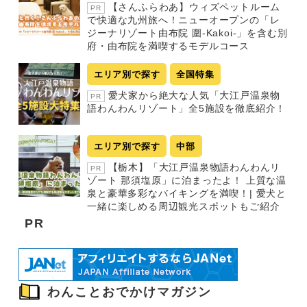
【さんふらわあ】ウィズペットルーム
PR
で快適な九州旅へ！ニューオープンの「レ
ジーナリゾート由布院 圍-Kakoi-」を含む別
府・由布院を満喫するモデルコース
エリア別で探す
全国特集
愛犬家から絶大な人気「大江戸温泉物
PR
語わんわんリゾート」全5施設を徹底紹介！
エリア別で探す
中部
【栃木】「大江戸温泉物語わんわんリ
PR
ゾート 那須塩原」に泊まったよ！ 上質な温
泉と豪華多彩なバイキングを満喫！| 愛犬と
一緒に楽しめる周辺観光スポットもご紹介
PR
わんことおでかけマガジン