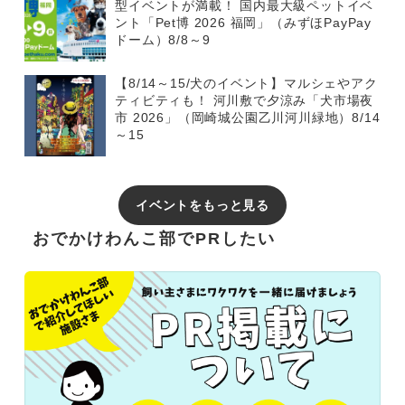
型イベントが満載！ 国内最大級ペットイベ
ント「Pet博 2026 福岡」（みずほPayPay
ドーム）8/8～9
【8/14～15/犬のイベント】マルシェやアク
ティビティも！ 河川敷で夕涼み「犬市場夜
市 2026」（岡崎城公園乙川河川緑地）8/14
～15
イベントをもっと見る
おでかけわんこ部でPRしたい