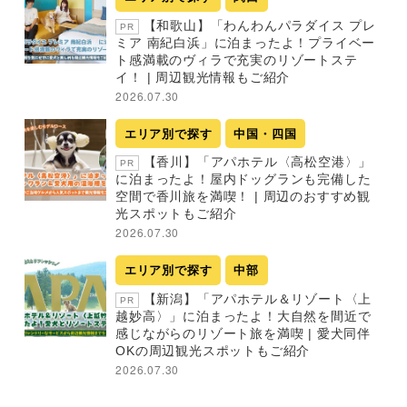
【和歌山】「わんわんパラダイス プレ
PR
ミア 南紀白浜」に泊まったよ！プライベー
ト感満載のヴィラで充実のリゾートステ
イ！ | 周辺観光情報もご紹介
2026.07.30
エリア別で探す
中国・四国
【香川】「アパホテル〈高松空港〉」
PR
に泊まったよ！屋内ドッグランも完備した
空間で香川旅を満喫！ | 周辺のおすすめ観
光スポットもご紹介
2026.07.30
エリア別で探す
中部
【新潟】「アパホテル＆リゾート〈上
PR
越妙高〉」に泊まったよ！大自然を間近で
感じながらのリゾート旅を満喫 | 愛犬同伴
OKの周辺観光スポットもご紹介
2026.07.30