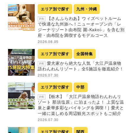
エリア別で探す
九州・沖縄
【さんふらわあ】ウィズペットルーム
PR
で快適な九州旅へ！ニューオープンの「レ
ジーナリゾート由布院 圍-Kakoi-」を含む別
府・由布院を満喫するモデルコース
2026.08.05
エリア別で探す
全国特集
愛犬家から絶大な人気「大江戸温泉物
PR
語わんわんリゾート」全5施設を徹底紹介！
2026.07.30
エリア別で探す
中部
【栃木】「大江戸温泉物語わんわんリ
PR
ゾート 那須塩原」に泊まったよ！ 上質な温
泉と豪華多彩なバイキングを満喫！| 愛犬と
一緒に楽しめる周辺観光スポットもご紹介
2026.07.30
エリア別で探す
関西