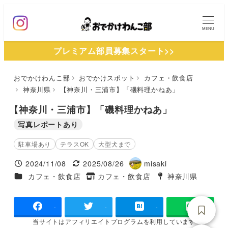
メ
イ
MENU
ン
プレミアム部員募集スタート>>
コ
ン
おでかけわんこ部
おでかけスポット
カフェ・飲食店
テ
神奈川県
【神奈川・三浦市】「磯料理かねあ」
ン
ツ
【神奈川・三浦市】「磯料理かねあ」
へ
写真レポートあり
移
駐車場あり
テラスOK
大型犬まで
動
2024/11/08
2025/08/26
misaki
投稿日
更新日
著
施設ジャンル
カフェ・飲食店
カフェ・飲食店
神奈川県
タグ
者
タグ
-
-
-
当サイトは
アフィリエイトプログラムを
利用しています