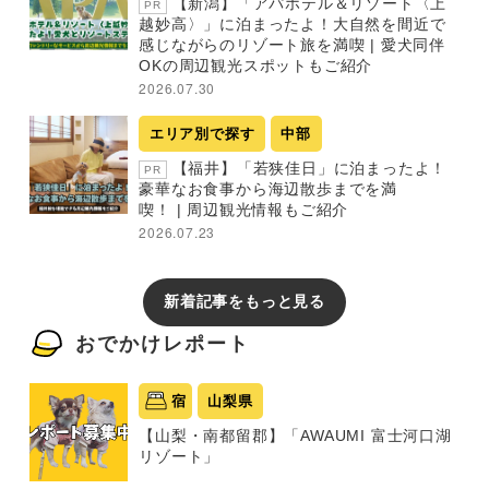
【新潟】「アパホテル＆リゾート〈上
PR
越妙高〉」に泊まったよ！大自然を間近で
感じながらのリゾート旅を満喫 | 愛犬同伴
OKの周辺観光スポットもご紹介
2026.07.30
エリア別で探す
中部
【福井】「若狭佳日」に泊まったよ！
PR
豪華なお食事から海辺散歩までを満
喫！ | 周辺観光情報もご紹介
2026.07.23
新着記事をもっと見る
おでかけレポート
宿
山梨県
【山梨・南都留郡】「AWAUMI 富士河口湖
リゾート」