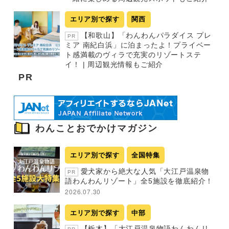
エリア別で探す
関西
【和歌山】「わんわんパラダイス プレ
PR
ミア 南紀白浜」に泊まったよ！プライベー
ト感満載のヴィラで充実のリゾートステ
イ！ | 周辺観光情報もご紹介
PR
わんことおでかけマガジン
エリア別で探す
全国特集
愛犬家から絶大な人気「大江戸温泉物
PR
語わんわんリゾート」全5施設を徹底紹介！
2026.07.30
エリア別で探す
中部
【栃木】「大江戸温泉物語わんわんリ