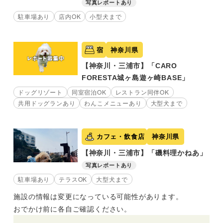
写真レポートあり
駐車場あり
店内OK
小型犬まで
宿
神奈川県
【神奈川・三浦市】「CARO
FORESTA城ヶ島遊ヶ崎BASE」
ドッグリゾート
同室宿泊OK
レストラン同伴OK
共用ドッグランあり
わんこメニューあり
大型犬まで
カフェ・飲食店
神奈川県
【神奈川・三浦市】「磯料理かねあ」
写真レポートあり
駐車場あり
テラスOK
大型犬まで
施設の情報は変更になっている可能性があります。
おでかけ前に各自ご確認ください。