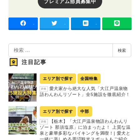
プレミアム部員募集中
-
-
-
検
検索
索
注目記事
エリア別で探す
全国特集
愛犬家から絶大な人気「大江戸温泉物
PR
語わんわんリゾート」全5施設を徹底紹介！
エリア別で探す
中部
【栃木】「大江戸温泉物語わんわんリ
PR
ゾート 那須塩原」に泊まったよ！ 上質な温
泉と豪華多彩なバイキングを満喫！| 愛犬と
一緒に楽しめる周辺観光スポットもご紹介