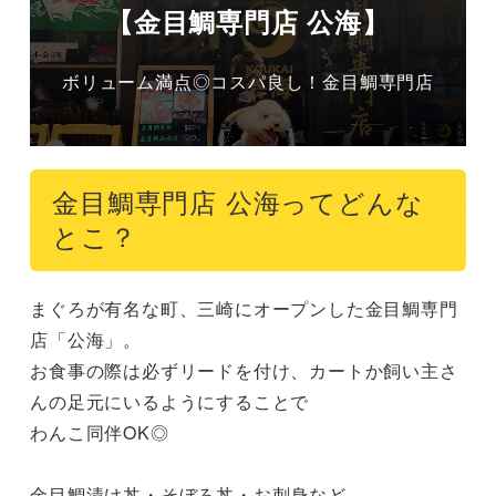
【金目鯛専門店 公海】
ボリューム満点◎コスパ良し！金目鯛専門店
金目鯛専門店 公海ってどんな
とこ？
まぐろが有名な町、三崎にオープンした金目鯛専門
店「公海」。

お食事の際は必ずリードを付け、カートか飼い主さ
んの足元にいるようにすることで

わんこ同伴OK◎

金目鯛漬け丼・そぼろ丼・お刺身など、
