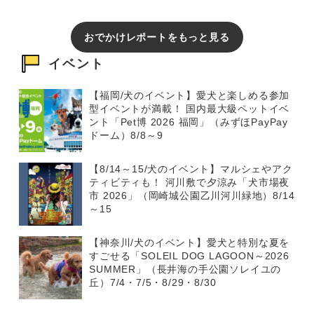
おでかけレポートをもっと見る
イベント
【福岡/犬のイベント】愛犬と楽しめる参加
型イベントが満載！ 国内最大級ペットイベ
ント「Pet博 2026 福岡」（みずほPayPay
ドーム）8/8～9
【8/14～15/犬のイベント】マルシェやアク
ティビティも！ 河川敷で夕涼み「犬市場夜
市 2026」（岡崎城公園乙川河川緑地）8/14
～15
【神奈川/犬のイベント】愛犬と特別な夏を
すごせる「SOLEIL DOG LAGOON～2026
SUMMER」（長井海の手公園ソレイユの
丘）7/4・7/5・8/29・8/30