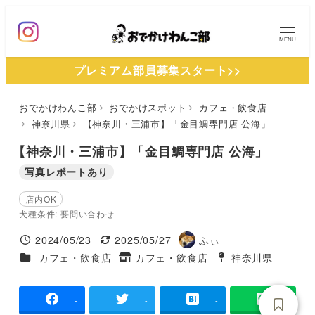
メ
イ
MENU
ン
プレミアム部員募集スタート>>
コ
ン
おでかけわんこ部
おでかけスポット
カフェ・飲食店
テ
神奈川県
【神奈川・三浦市】「金目鯛専門店 公海」
ン
ツ
【神奈川・三浦市】「金目鯛専門店 公海」
へ
写真レポートあり
移
店内OK
動
犬種条件: 要問い合わせ
2024/05/23
2025/05/27
ふぃ
投稿日
更新日
著
施設ジャンル
カフェ・飲食店
カフェ・飲食店
神奈川県
タグ
者
タグ
-
-
-