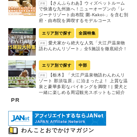
【さんふらわあ】ウィズペットルーム
PR
で快適な九州旅へ！ニューオープンの「レ
ジーナリゾート由布院 圍-Kakoi-」を含む別
府・由布院を満喫するモデルコース
エリア別で探す
全国特集
愛犬家から絶大な人気「大江戸温泉物
PR
語わんわんリゾート」全5施設を徹底紹介！
エリア別で探す
中部
【栃木】「大江戸温泉物語わんわんリ
PR
ゾート 那須塩原」に泊まったよ！ 上質な温
泉と豪華多彩なバイキングを満喫！| 愛犬と
一緒に楽しめる周辺観光スポットもご紹介
PR
わんことおでかけマガジン