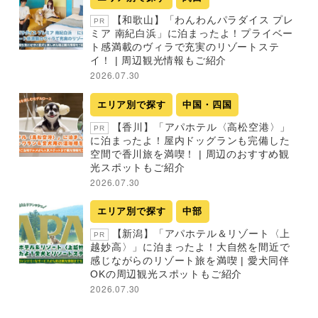
【和歌山】「わんわんパラダイス プレ
PR
ミア 南紀白浜」に泊まったよ！プライベー
ト感満載のヴィラで充実のリゾートステ
イ！ | 周辺観光情報もご紹介
2026.07.30
エリア別で探す
中国・四国
【香川】「アパホテル〈高松空港〉」
PR
に泊まったよ！屋内ドッグランも完備した
空間で香川旅を満喫！ | 周辺のおすすめ観
光スポットもご紹介
2026.07.30
エリア別で探す
中部
【新潟】「アパホテル＆リゾート〈上
PR
越妙高〉」に泊まったよ！大自然を間近で
感じながらのリゾート旅を満喫 | 愛犬同伴
OKの周辺観光スポットもご紹介
2026.07.30