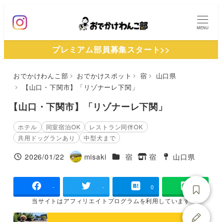
メ
イ
MENU
ン
プレミアム部員募集スタート>>
コ
ン
おでかけわんこ部
おでかけスポット
宿
山口県
テ
【山口・下関市】「リゾナーレ下関」
ン
ツ
【山口・下関市】「リゾナーレ下関」
へ
ホテル
同室宿泊OK
レストラン同伴OK
移
共用ドッグランあり
中型犬まで
動
施設ジャンル
2026/01/22
misaki
宿
宿
山口県
投稿日
著
タグ
タグ
者
-
-
0
当サイトは
アフィリエイトプログラムを
利用しています