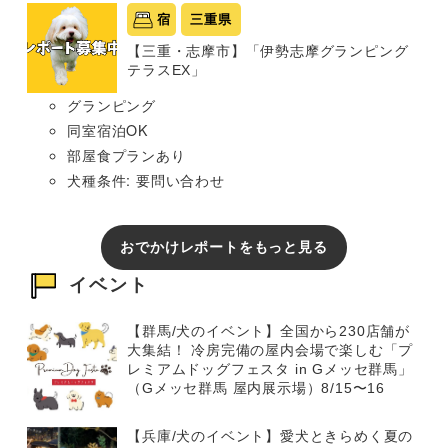
宿
三重県
【三重・志摩市】「伊勢志摩グランピング
テラスEX」
グランピング
同室宿泊OK
部屋食プランあり
犬種条件: 要問い合わせ
おでかけレポートをもっと見る
イベント
【群馬/犬のイベント】全国から230店舗が
大集結！ 冷房完備の屋内会場で楽しむ「プ
レミアムドッグフェスタ in Gメッセ群馬」
（Gメッセ群馬 屋内展示場）8/15〜16
【兵庫/犬のイベント】愛犬ときらめく夏の