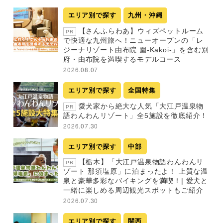
エリア別で探す
九州・沖縄
【さんふらわあ】ウィズペットルーム
PR
で快適な九州旅へ！ニューオープンの「レ
ジーナリゾート由布院 圍-Kakoi-」を含む別
府・由布院を満喫するモデルコース
2026.08.07
エリア別で探す
全国特集
愛犬家から絶大な人気「大江戸温泉物
PR
語わんわんリゾート」全5施設を徹底紹介！
2026.07.30
エリア別で探す
中部
【栃木】「大江戸温泉物語わんわんリ
PR
ゾート 那須塩原」に泊まったよ！ 上質な温
泉と豪華多彩なバイキングを満喫！| 愛犬と
一緒に楽しめる周辺観光スポットもご紹介
2026.07.30
エリア別で探す
関西