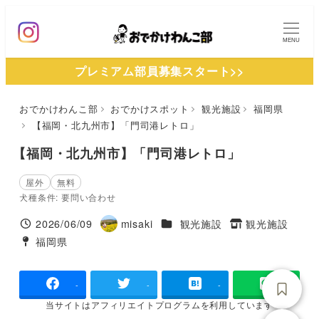
メ
イ
MENU
ン
プレミアム部員募集スタート>>
コ
ン
おでかけわんこ部
おでかけスポット
観光施設
福岡県
テ
【福岡・北九州市】「門司港レトロ」
ン
ツ
【福岡・北九州市】「門司港レトロ」
へ
屋外
無料
移
犬種条件: 要問い合わせ
動
施設ジャンル
2026/06/09
misaki
観光施設
観光施設
投稿日
著
タグ
福岡県
タグ
者
-
-
-
当サイトは
アフィリエイトプログラムを
利用しています