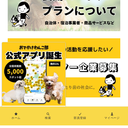
×
© 2021おでかけわんこ部
ホーム
検索
部員登録
マイページ