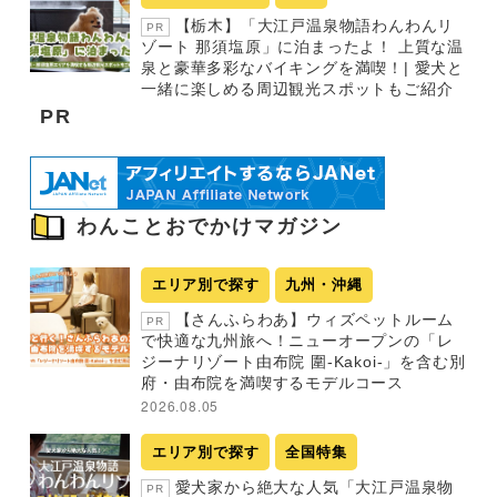
【栃木】「大江戸温泉物語わんわんリ
PR
ゾート 那須塩原」に泊まったよ！ 上質な温
泉と豪華多彩なバイキングを満喫！| 愛犬と
一緒に楽しめる周辺観光スポットもご紹介
PR
わんことおでかけマガジン
エリア別で探す
九州・沖縄
【さんふらわあ】ウィズペットルーム
PR
で快適な九州旅へ！ニューオープンの「レ
ジーナリゾート由布院 圍-Kakoi-」を含む別
府・由布院を満喫するモデルコース
2026.08.05
エリア別で探す
全国特集
愛犬家から絶大な人気「大江戸温泉物
PR