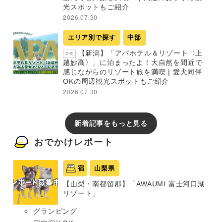
光スポットもご紹介
2026.07.30
エリア別で探す
中部
【新潟】「アパホテル＆リゾート〈上
PR
越妙高〉」に泊まったよ！大自然を間近で
感じながらのリゾート旅を満喫 | 愛犬同伴
OKの周辺観光スポットもご紹介
2026.07.30
新着記事をもっと見る
おでかけレポート
宿
山梨県
【山梨・南都留郡】「AWAUMI 富士河口湖
リゾート」
グランピング