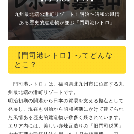
九州最北端の港町リゾート！明治〜昭和の風情
ある歴史的建造物が並ぶ「門司港レトロ」
【門司港レトロ】ってどんな
とこ？
「門司港レトロ」は、福岡県北九州市に位置する九
州最北端の港町リゾートです。

明治初期の開港から日本の貿易を支える拠点として
発展し、現在も明治から昭和初期にかけて建てられ
た風情ある歴史的建造物が数多く残されています。

エリア内には、美しい赤煉瓦造りの「旧門司税関」
や大正期の建築技法を用いた「旧大阪商船」、アー