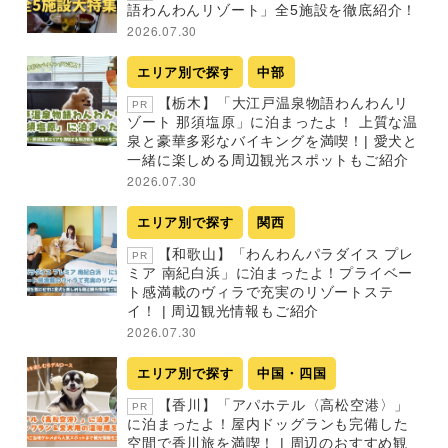
語わんわんリゾート」全5施設を徹底紹介！
2026.07.30
エリア別で探す
中部
【栃木】「大江戸温泉物語わんわんリ
PR
ゾート 那須塩原」に泊まったよ！ 上質な温
泉と豪華多彩なバイキングを満喫！| 愛犬と
一緒に楽しめる周辺観光スポットもご紹介
2026.07.30
エリア別で探す
関西
【和歌山】「わんわんパラダイス プレ
PR
ミア 南紀白浜」に泊まったよ！プライベー
ト感満載のヴィラで充実のリゾートステ
イ！ | 周辺観光情報もご紹介
2026.07.30
エリア別で探す
中国・四国
【香川】「アパホテル〈高松空港〉」
PR
に泊まったよ！屋内ドッグランも完備した
空間で香川旅を満喫！ | 周辺のおすすめ観