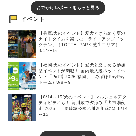
おでかけレポートをもっと見る
イベント
【兵庫/犬のイベント】愛犬ときらめく夏の
ナイトタイムを楽しむ「ライトアップドッ
グラン」（TOTTEI PARK 芝生エリア）
8/14〜16
【福岡/犬のイベント】愛犬と楽しめる参加
型イベントが満載！ 国内最大級ペットイベ
ント「Pet博 2026 福岡」（みずほPayPay
ドーム）8/8～9
【8/14～15/犬のイベント】マルシェやアク
ティビティも！ 河川敷で夕涼み「犬市場夜
市 2026」（岡崎城公園乙川河川緑地）8/14
～15