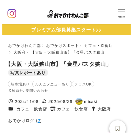
メ
イ
MENU
ン
プレミアム部員募集スタート>>
コ
ン
おでかけわんこ部
おでかけスポット
カフェ・飲食店
テ
大阪府
【大阪・大阪狭山市】「金星パスタ狭山」
ン
ツ
【大阪・大阪狭山市】「金星パスタ狭山」
へ
写真レポートあり
移
駐車場あり
わんこメニューあり
テラスOK
動
犬種条件: 要問い合わせ
2024/11/08
2025/08/26
misaki
投稿日
更新日
著
施設ジャンル
カフェ・飲食店
カフェ・飲食店
大阪府
タグ
者
タグ
おでかけログ (
2
)