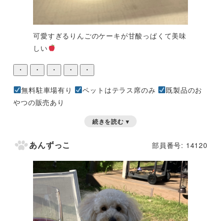
可愛すぎるりんごのケーキが甘酸っぱくて美味
しい
・
・
・
・
・
無料駐車場有り
ペットはテラス席のみ
既製品のお
やつの販売あり
続きを読む ▾
あんずっこ
部員番号: 14120