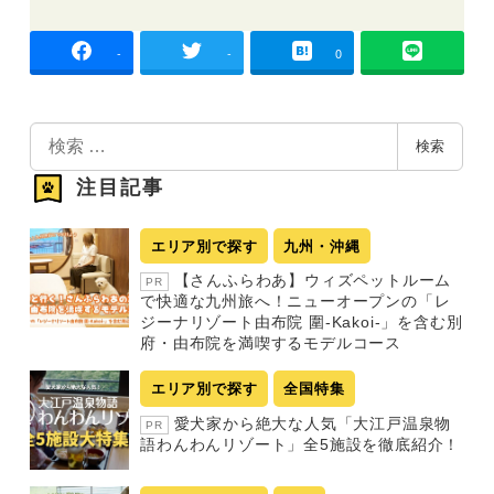
-
-
0
検
検索
索
注目記事
エリア別で探す
九州・沖縄
【さんふらわあ】ウィズペットルーム
PR
で快適な九州旅へ！ニューオープンの「レ
ジーナリゾート由布院 圍-Kakoi-」を含む別
府・由布院を満喫するモデルコース
エリア別で探す
全国特集
愛犬家から絶大な人気「大江戸温泉物
PR
語わんわんリゾート」全5施設を徹底紹介！