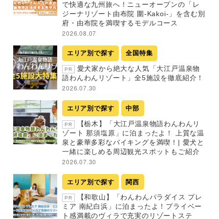
で快適な九州旅へ！ニューオープンの「レ
ジーナリゾート由布院 圍-Kakoi-」を含む別
府・由布院を満喫するモデルコース
2026.08.07
エリア別で探す
全国特集
愛犬家から絶大な人気「大江戸温泉物
PR
語わんわんリゾート」全5施設を徹底紹介！
2026.07.30
エリア別で探す
中部
【栃木】「大江戸温泉物語わんわんリ
PR
ゾート 那須塩原」に泊まったよ！ 上質な温
泉と豪華多彩なバイキングを満喫！| 愛犬と
一緒に楽しめる周辺観光スポットもご紹介
2026.07.30
エリア別で探す
関西
【和歌山】「わんわんパラダイス プレ
PR
ミア 南紀白浜」に泊まったよ！プライベー
ト感満載のヴィラで充実のリゾートステ