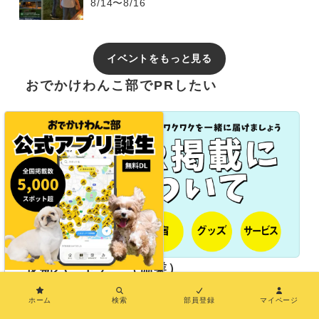
8/14〜8/16
イベントをもっと見る
おでかけわんこ部でPRしたい
長期パートナー（協業）
×
ホーム
検索
部員登録
マイページ