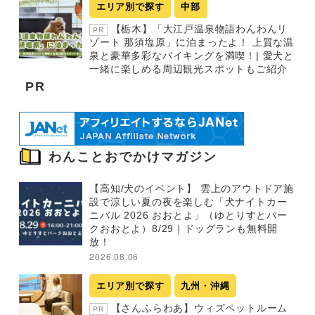
エリア別で探す
中部
【栃木】「大江戸温泉物語わんわんリ
PR
ゾート 那須塩原」に泊まったよ！ 上質な温
泉と豪華多彩なバイキングを満喫！| 愛犬と
一緒に楽しめる周辺観光スポットもご紹介
PR
わんことおでかけマガジン
【高知/犬のイベント】 雲上のアウトドア施
設で涼しい夏の夜を楽しむ「犬ナイトカー
ニバル 2026 おおとよ」（ゆとりすとパー
クおおとよ）8/29｜ドッグランも無料開
放！
2026.08.06
エリア別で探す
九州・沖縄
【さんふらわあ】ウィズペットルーム
PR