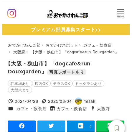
メ
イ
MENU
ン
プレミアム部員募集スタート>>
コ
ン
おでかけわんこ部
おでかけスポット
カフェ・飲食店
テ
大阪府
【大阪・狭山市】「dogcafe&run Douxgarden」
ン
ツ
【大阪・狭山市】「dogcafe&run
へ
Douxgarden」
写真レポートあり
移
駐車場あり
店内OK
テラスOK
ドッグランあり
動
大型犬まで
2024/04/28
2025/08/04
misaki
投稿日
更新日
著
施設ジャンル
カフェ・飲食店
カフェ・飲食店
大阪府
タグ
者
タグ
-
-
0