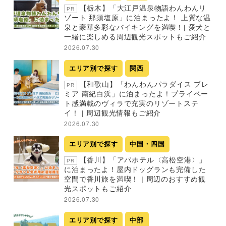
【栃木】「大江戸温泉物語わんわんリ
PR
ゾート 那須塩原」に泊まったよ！ 上質な温
泉と豪華多彩なバイキングを満喫！| 愛犬と
一緒に楽しめる周辺観光スポットもご紹介
2026.07.30
エリア別で探す
関西
【和歌山】「わんわんパラダイス プレ
PR
ミア 南紀白浜」に泊まったよ！プライベー
ト感満載のヴィラで充実のリゾートステ
イ！ | 周辺観光情報もご紹介
2026.07.30
エリア別で探す
中国・四国
【香川】「アパホテル〈高松空港〉」
PR
に泊まったよ！屋内ドッグランも完備した
空間で香川旅を満喫！ | 周辺のおすすめ観
光スポットもご紹介
2026.07.30
エリア別で探す
中部