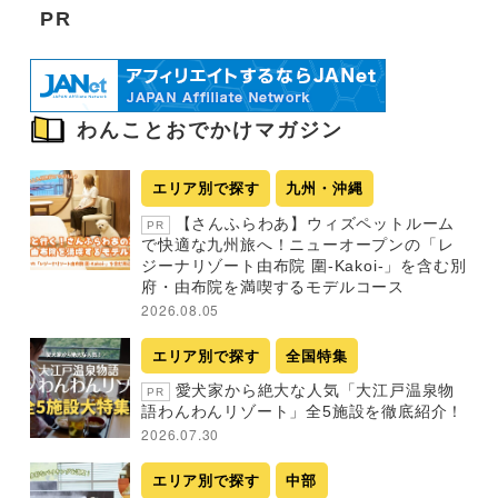
PR
わんことおでかけマガジン
エリア別で探す
九州・沖縄
【さんふらわあ】ウィズペットルーム
PR
で快適な九州旅へ！ニューオープンの「レ
ジーナリゾート由布院 圍-Kakoi-」を含む別
府・由布院を満喫するモデルコース
2026.08.05
エリア別で探す
全国特集
愛犬家から絶大な人気「大江戸温泉物
PR
語わんわんリゾート」全5施設を徹底紹介！
2026.07.30
エリア別で探す
中部