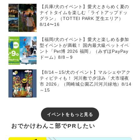
【兵庫/犬のイベント】愛犬ときらめく夏の
ナイトタイムを楽しむ「ライトアップドッ
グラン」（TOTTEI PARK 芝生エリア）
8/14〜16
【福岡/犬のイベント】愛犬と楽しめる参加
型イベントが満載！ 国内最大級ペットイベ
ント「Pet博 2026 福岡」（みずほPayPay
ドーム）8/8～9
【8/14～15/犬のイベント】マルシェやアク
ティビティも！ 河川敷で夕涼み「犬市場夜
市 2026」（岡崎城公園乙川河川緑地）8/14
～15
イベントをもっと見る
おでかけわんこ部でPRしたい