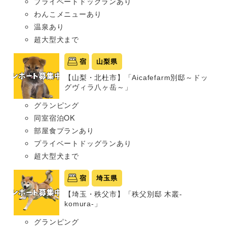
プライベートドッグランあり
わんこメニューあり
温泉あり
超大型犬まで
宿
山梨県
【山梨・北杜市】「Aicafefarm別邸～ドッ
グヴィラ八ヶ岳～」
グランピング
同室宿泊OK
部屋食プランあり
プライベートドッグランあり
超大型犬まで
宿
埼玉県
【埼玉・秩父市】「秩父別邸 木叢-
komura-」
グランピング