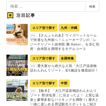
検
検索
索
注目記事
エリア別で探す
九州・沖縄
【さんふらわあ】ウィズペットルーム
PR
で快適な九州旅へ！ニューオープンの「レ
ジーナリゾート由布院 圍-Kakoi-」を含む別
府・由布院を満喫するモデルコース
エリア別で探す
全国特集
愛犬家から絶大な人気「大江戸温泉物
PR
語わんわんリゾート」全5施設を徹底紹介！
エリア別で探す
中部
【栃木】「大江戸温泉物語わんわんリ
PR
ゾート 那須塩原」に泊まったよ！ 上質な温
泉と豪華多彩なバイキングを満喫！| 愛犬と
一緒に楽しめる周辺観光スポットもご紹介