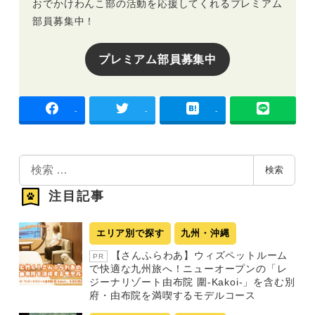
おでかけわんこ部の活動を応援してくれるプレミアム
部員募集中！
プレミアム部員募集中
-
-
-
検
検索
索
注目記事
エリア別で探す
九州・沖縄
【さんふらわあ】ウィズペットルーム
PR
で快適な九州旅へ！ニューオープンの「レ
ジーナリゾート由布院 圍-Kakoi-」を含む別
府・由布院を満喫するモデルコース