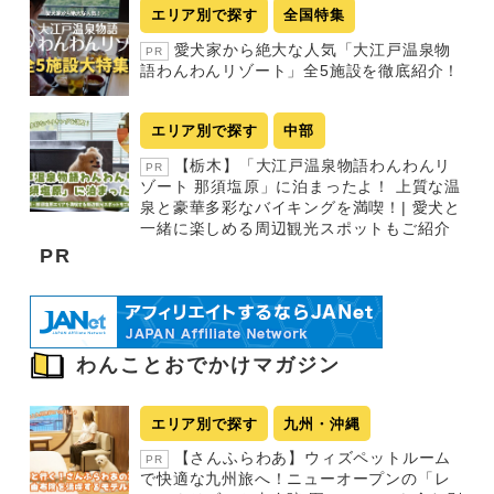
エリア別で探す
全国特集
愛犬家から絶大な人気「大江戸温泉物
PR
語わんわんリゾート」全5施設を徹底紹介！
エリア別で探す
中部
【栃木】「大江戸温泉物語わんわんリ
PR
ゾート 那須塩原」に泊まったよ！ 上質な温
泉と豪華多彩なバイキングを満喫！| 愛犬と
一緒に楽しめる周辺観光スポットもご紹介
PR
わんことおでかけマガジン
エリア別で探す
九州・沖縄
【さんふらわあ】ウィズペットルーム
PR
で快適な九州旅へ！ニューオープンの「レ