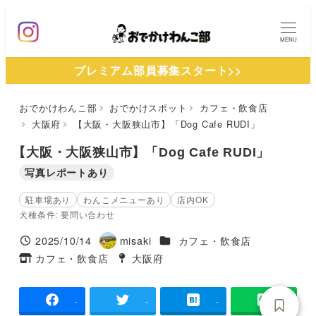
メ
イ
MENU
ン
プレミアム部員募集スタート>>
コ
ン
おでかけわんこ部
おでかけスポット
カフェ・飲食店
テ
大阪府
【大阪・大阪狭山市】「Dog Cafe RUDI」
ン
ツ
【大阪・大阪狭山市】「Dog Cafe RUDI」
へ
写真レポートあり
移
駐車場あり
わんこメニューあり
店内OK
動
犬種条件: 要問い合わせ
施設ジャンル
2025/10/14
misaki
カフェ・飲食店
投稿日
著
カフェ・飲食店
大阪府
タグ
者
タグ
-
-
-