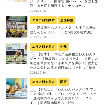
ジーナリゾート由布院 圍-Kakoi-」を含む別
府・由布院を満喫するモデルコース
2026.08.05
エリア別で探す
全国特集
愛犬家から絶大な人気「大江戸温泉物
PR
語わんわんリゾート」全5施設を徹底紹介！
2026.07.30
エリア別で探す
中部
【栃木】「大江戸温泉物語わんわんリ
PR
ゾート 那須塩原」に泊まったよ！ 上質な温
泉と豪華多彩なバイキングを満喫！| 愛犬と
一緒に楽しめる周辺観光スポットもご紹介
2026.07.30
エリア別で探す
関西
【和歌山】「わんわんパラダイス プレ
PR
ミア 南紀白浜」に泊まったよ！プライベー
ト感満載のヴィラで充実のリゾートステ
イ！ | 周辺観光情報もご紹介