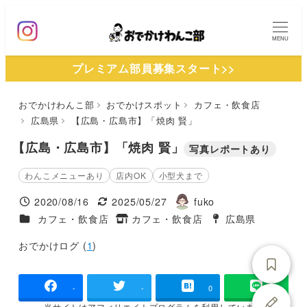
メ
イ
MENU
ン
プレミアム部員募集スタート>>
コ
ン
おでかけわんこ部
おでかけスポット
カフェ・飲食店
テ
広島県
【広島・広島市】「焼肉 賢」
ン
ツ
【広島・広島市】「焼肉 賢」
写真レポートあり
へ
わんこメニューあり
店内OK
小型犬まで
移
2020/08/16
2025/05/27
fuko
動
投稿日
更新日
著
施設ジャンル
カフェ・飲食店
カフェ・飲食店
広島県
タグ
者
タグ
おでかけログ (
1
)
-
-
0
当サイトは
アフィリエイトプログラムを
利用しています