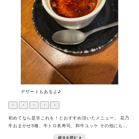
デザートもあるよ♪
・
・
・
・
・
初めてなら是非これを！とおすすめ頂いたメニュー。
花乃
牛おまかせ3種、牛トロ炙寿司、和牛ユッケ
その他にも、
カクテキやクッパなど全部美味しかったです。
常連さんや
続きを読む ▾