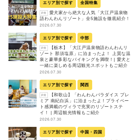
エリア別で探す
全国特集
愛犬家から絶大な人気「大江戸温泉物
PR
語わんわんリゾート」全5施設を徹底紹介！
2026.07.30
エリア別で探す
中部
【栃木】「大江戸温泉物語わんわんリ
PR
ゾート 那須塩原」に泊まったよ！ 上質な温
泉と豪華多彩なバイキングを満喫！| 愛犬と
一緒に楽しめる周辺観光スポットもご紹介
2026.07.30
エリア別で探す
関西
【和歌山】「わんわんパラダイス プレ
PR
ミア 南紀白浜」に泊まったよ！プライベー
ト感満載のヴィラで充実のリゾートステ
イ！ | 周辺観光情報もご紹介
2026.07.30
エリア別で探す
中国・四国