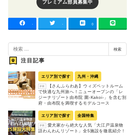
プレミアム部員募集中
-
-
0
検
検索
索
注目記事
エリア別で探す
九州・沖縄
【さんふらわあ】ウィズペットルーム
PR
で快適な九州旅へ！ニューオープンの「レ
ジーナリゾート由布院 圍-Kakoi-」を含む別
府・由布院を満喫するモデルコース
エリア別で探す
全国特集
愛犬家から絶大な人気「大江戸温泉物
PR
語わんわんリゾート」全5施設を徹底紹介！