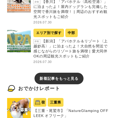
【香川】「アパホテル〈高松空港〉」
PR
に泊まったよ！屋内ドッグランも完備した
空間で香川旅を満喫！ | 周辺のおすすめ観
光スポットもご紹介
2026.07.30
エリア別で探す
中部
【新潟】「アパホテル＆リゾート〈上
PR
越妙高〉」に泊まったよ！大自然を間近で
感じながらのリゾート旅を満喫 | 愛犬同伴
OKの周辺観光スポットもご紹介
2026.07.30
新着記事をもっと見る
おでかけレポート
宿
三重県
【三重・尾鷲市】「NatureGlamping OFF
LEEK オフリーク」