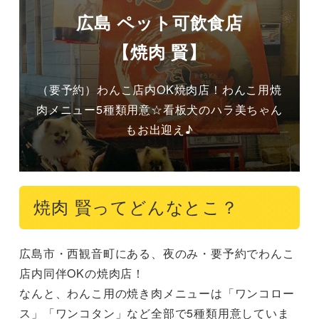
広島 ペット可飲食店
【焼肉 賢】
（要予約）わんこ店内OK焼肉店！わんこ用焼
肉メニュー5種類用意☆看板犬のハラ美ちゃん
もお出迎え♪
焼肉 賢ってどんなとこ？
広島市・西観音町にある、夜のみ・要予約でわんこ
店内同伴OKの焼肉店！

なんと、わんこ用の焼き肉メニューは「ワンコロー
ス」「ワンコタン」など全部で5種類用意していま