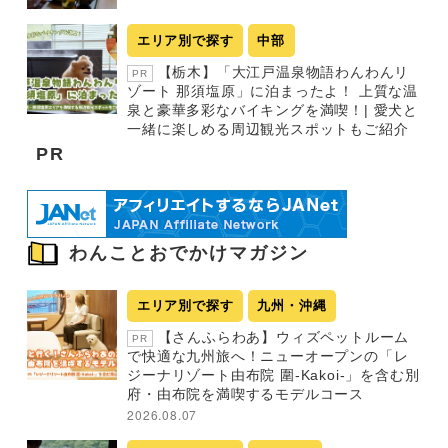
エリア別で探す
中部
【栃木】「大江戸温泉物語わんわんリ
PR
ゾート 那須塩原」に泊まったよ！ 上質な温
泉と豪華多彩なバイキングを満喫！| 愛犬と
一緒に楽しめる周辺観光スポットもご紹介
PR
わんことおでかけマガジン
エリア別で探す
九州・沖縄
【さんふらわあ】ウィズペットルーム
PR
で快適な九州旅へ！ニューオープンの「レ
ジーナリゾート由布院 圍-Kakoi-」を含む別
府・由布院を満喫するモデルコース
2026.08.07