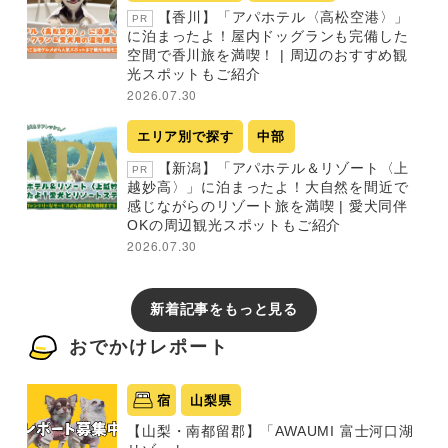
【香川】「アパホテル〈高松空港〉」
PR
に泊まったよ！屋内ドッグランも完備した
空間で香川旅を満喫！ | 周辺のおすすめ観
光スポットもご紹介
2026.07.30
エリア別で探す
中部
【新潟】「アパホテル＆リゾート〈上
PR
越妙高〉」に泊まったよ！大自然を間近で
感じながらのリゾート旅を満喫 | 愛犬同伴
OKの周辺観光スポットもご紹介
2026.07.30
新着記事をもっと見る
おでかけレポート
宿
山梨県
【山梨・南都留郡】「AWAUMI 富士河口湖