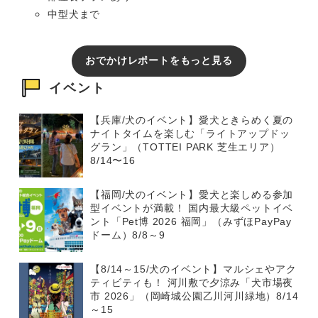
中型犬まで
おでかけレポートをもっと見る
イベント
【兵庫/犬のイベント】愛犬ときらめく夏の
ナイトタイムを楽しむ「ライトアップドッ
グラン」（TOTTEI PARK 芝生エリア）
8/14〜16
【福岡/犬のイベント】愛犬と楽しめる参加
型イベントが満載！ 国内最大級ペットイベ
ント「Pet博 2026 福岡」（みずほPayPay
ドーム）8/8～9
【8/14～15/犬のイベント】マルシェやアク
ティビティも！ 河川敷で夕涼み「犬市場夜
市 2026」（岡崎城公園乙川河川緑地）8/14
～15