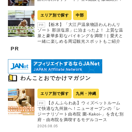
エリア別で探す
中部
【栃木】「大江戸温泉物語わんわんリ
PR
ゾート 那須塩原」に泊まったよ！ 上質な温
泉と豪華多彩なバイキングを満喫！| 愛犬と
一緒に楽しめる周辺観光スポットもご紹介
PR
わんことおでかけマガジン
エリア別で探す
九州・沖縄
【さんふらわあ】ウィズペットルーム
PR
で快適な九州旅へ！ニューオープンの「レ
ジーナリゾート由布院 圍-Kakoi-」を含む別
府・由布院を満喫するモデルコース
2026.08.05