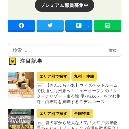
プレミアム部員募集中
-
-
-
検
検索
索
注目記事
エリア別で探す
九州・沖縄
【さんふらわあ】ウィズペットルーム
PR
で快適な九州旅へ！ニューオープンの「レ
ジーナリゾート由布院 圍-Kakoi-」を含む別
府・由布院を満喫するモデルコース
エリア別で探す
全国特集
愛犬家から絶大な人気「大江戸温泉物
PR
語わんわんリゾート」全5施設を徹底紹介！