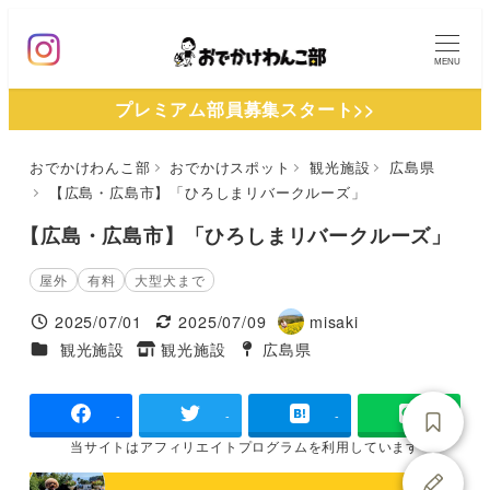
メ
イ
MENU
ン
プレミアム部員募集スタート>>
コ
ン
おでかけわんこ部
おでかけスポット
観光施設
広島県
テ
【広島・広島市】「ひろしまリバークルーズ」
ン
ツ
【広島・広島市】「ひろしまリバークルーズ」
へ
屋外
有料
大型犬まで
移
2025/07/01
2025/07/09
misaki
動
投稿日
更新日
著
施設ジャンル
観光施設
観光施設
広島県
タグ
タグ
者
-
-
-
当サイトは
アフィリエイトプログラムを
利用しています