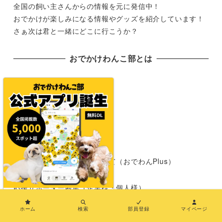
全国の飼い主さんからの情報を元に発信中！
おでかけが楽しみになる情報やグッズを紹介しています！
さぁ次は君と一緒にどこに行こうか？
おでかけわんこ部とは
おでかけわんこ部とは
おでわんMAP
PRについて（おでわんPR）
長期パートナープランについて（おでわんPlus）
応援サポーター募集（企業様・個人様）
×
ホーム
検索
部員登録
マイページ
犬とおでかけする時のマナー【 #おでわんスマートマナー