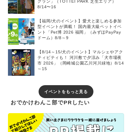
グラン」（TOTTEI PARK 芝生エリア）
8/14〜16
【福岡/犬のイベント】愛犬と楽しめる参加
型イベントが満載！ 国内最大級ペットイベ
ント「Pet博 2026 福岡」（みずほPayPay
ドーム）8/8～9
【8/14～15/犬のイベント】マルシェやアク
ティビティも！ 河川敷で夕涼み「犬市場夜
市 2026」（岡崎城公園乙川河川緑地）8/14
～15
イベントをもっと見る
おでかけわんこ部でPRしたい