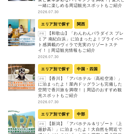
一緒に楽しめる周辺観光スポットもご紹介
2026.07.30
エリア別で探す
関西
【和歌山】「わんわんパラダイス プレ
PR
ミア 南紀白浜」に泊まったよ！プライベー
ト感満載のヴィラで充実のリゾートステ
イ！ | 周辺観光情報もご紹介
2026.07.30
エリア別で探す
中国・四国
【香川】「アパホテル〈高松空港〉」
PR
に泊まったよ！屋内ドッグランも完備した
空間で香川旅を満喫！ | 周辺のおすすめ観
光スポットもご紹介
2026.07.30
エリア別で探す
中部
【新潟】「アパホテル＆リゾート〈上
PR
越妙高〉」に泊まったよ！大自然を間近で