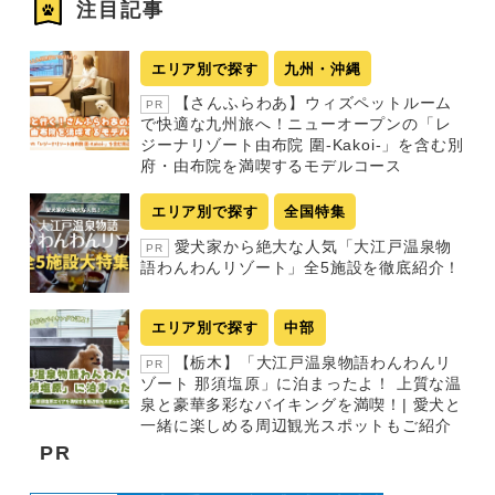
注目記事
エリア別で探す
九州・沖縄
【さんふらわあ】ウィズペットルーム
PR
で快適な九州旅へ！ニューオープンの「レ
ジーナリゾート由布院 圍-Kakoi-」を含む別
府・由布院を満喫するモデルコース
エリア別で探す
全国特集
愛犬家から絶大な人気「大江戸温泉物
PR
語わんわんリゾート」全5施設を徹底紹介！
エリア別で探す
中部
【栃木】「大江戸温泉物語わんわんリ
PR
ゾート 那須塩原」に泊まったよ！ 上質な温
泉と豪華多彩なバイキングを満喫！| 愛犬と
一緒に楽しめる周辺観光スポットもご紹介
PR