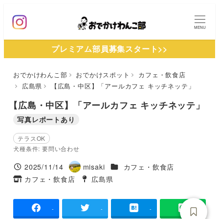
メ
イ
MENU
ン
プレミアム部員募集スタート>>
コ
ン
おでかけわんこ部
おでかけスポット
カフェ・飲食店
テ
広島県
【広島・中区】「アールカフェ キッチネッテ」
ン
ツ
【広島・中区】「アールカフェ キッチネッテ」
へ
写真レポートあり
移
テラスOK
動
犬種条件: 要問い合わせ
施設ジャンル
2025/11/14
misaki
カフェ・飲食店
投稿日
著
カフェ・飲食店
広島県
タグ
者
タグ
-
-
-