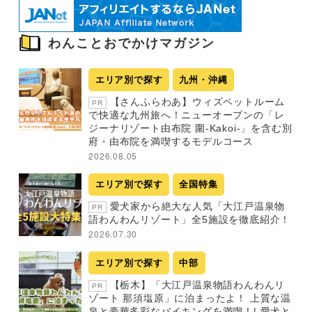
わんことおでかけマガジン
エリア別で探す
九州・沖縄
【さんふらわあ】ウィズペットルーム
PR
で快適な九州旅へ！ニューオープンの「レ
ジーナリゾート由布院 圍-Kakoi-」を含む別
府・由布院を満喫するモデルコース
2026.08.05
エリア別で探す
全国特集
愛犬家から絶大な人気「大江戸温泉物
PR
語わんわんリゾート」全5施設を徹底紹介！
2026.07.30
エリア別で探す
中部
【栃木】「大江戸温泉物語わんわんリ
PR
ゾート 那須塩原」に泊まったよ！ 上質な温
泉と豪華多彩なバイキングを満喫！| 愛犬と