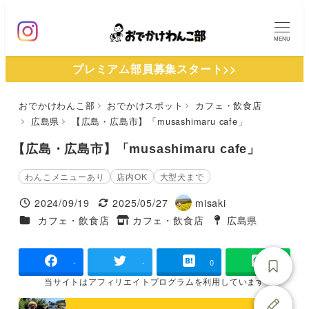
メ
イ
MENU
ン
プレミアム部員募集スタート>>
コ
ン
おでかけわんこ部
おでかけスポット
カフェ・飲食店
テ
広島県
【広島・広島市】「musashimaru cafe」
ン
ツ
【広島・広島市】「musashimaru cafe」
へ
わんこメニューあり
店内OK
大型犬まで
移
2024/09/19
2025/05/27
misaki
動
投稿日
更新日
著
施設ジャンル
カフェ・飲食店
カフェ・飲食店
広島県
タグ
者
タグ
-
-
0
当サイトは
アフィリエイトプログラムを
利用しています