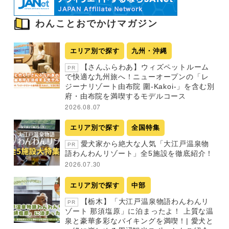
わんことおでかけマガジン
エリア別で探す
九州・沖縄
【さんふらわあ】ウィズペットルーム
PR
で快適な九州旅へ！ニューオープンの「レ
ジーナリゾート由布院 圍-Kakoi-」を含む別
府・由布院を満喫するモデルコース
2026.08.07
エリア別で探す
全国特集
愛犬家から絶大な人気「大江戸温泉物
PR
語わんわんリゾート」全5施設を徹底紹介！
2026.07.30
エリア別で探す
中部
【栃木】「大江戸温泉物語わんわんリ
PR
ゾート 那須塩原」に泊まったよ！ 上質な温
泉と豪華多彩なバイキングを満喫！| 愛犬と