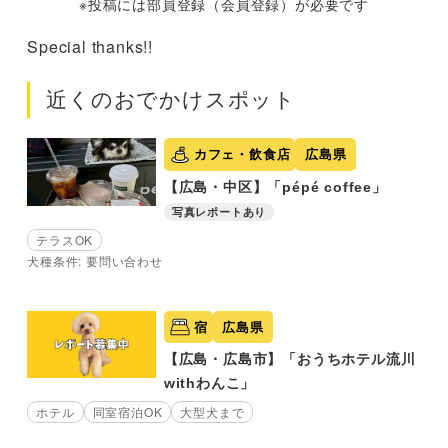
※投稿には部員登録（会員登録）が必要です
Special thanks!!
近くのおでかけスポット
カフェ・飲食店
広島県
【広島・中区】「pépé coffee」
写真レポートあり
テラスOK
犬種条件: 要問い合わせ
宿
広島県
【広島・広島市】「おうちホテル流川
withわんこ」
ホテル
同室宿泊OK
大型犬まで