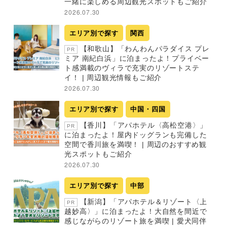
一緒に楽しめる周辺観光スポットもご紹介
2026.07.30
エリア別で探す
関西
【和歌山】「わんわんパラダイス プレ
PR
ミア 南紀白浜」に泊まったよ！プライベー
ト感満載のヴィラで充実のリゾートステ
イ！ | 周辺観光情報もご紹介
2026.07.30
エリア別で探す
中国・四国
【香川】「アパホテル〈高松空港〉」
PR
に泊まったよ！屋内ドッグランも完備した
空間で香川旅を満喫！ | 周辺のおすすめ観
光スポットもご紹介
2026.07.30
エリア別で探す
中部
【新潟】「アパホテル＆リゾート〈上
PR
越妙高〉」に泊まったよ！大自然を間近で
感じながらのリゾート旅を満喫 | 愛犬同伴