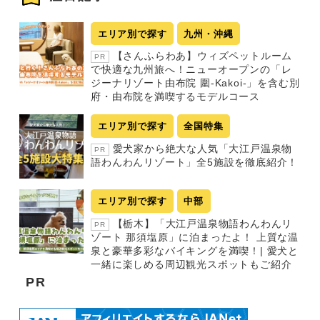
エリア別で探す
九州・沖縄
【さんふらわあ】ウィズペットルーム
PR
で快適な九州旅へ！ニューオープンの「レ
ジーナリゾート由布院 圍-Kakoi-」を含む別
府・由布院を満喫するモデルコース
エリア別で探す
全国特集
愛犬家から絶大な人気「大江戸温泉物
PR
語わんわんリゾート」全5施設を徹底紹介！
エリア別で探す
中部
【栃木】「大江戸温泉物語わんわんリ
PR
ゾート 那須塩原」に泊まったよ！ 上質な温
泉と豪華多彩なバイキングを満喫！| 愛犬と
一緒に楽しめる周辺観光スポットもご紹介
PR