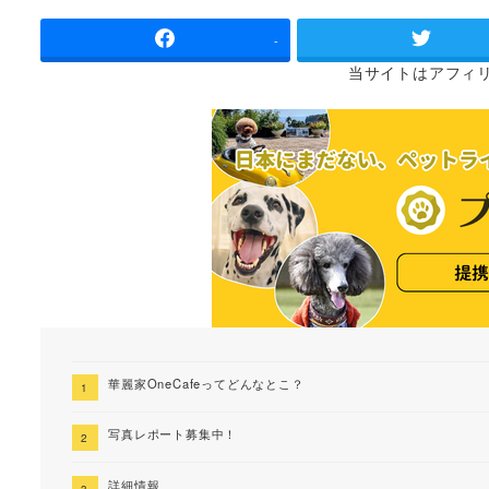
者
-
当サイトは
アフィ
華麗家OneCafeってどんなとこ？
写真レポート募集中！
詳細情報