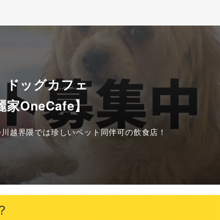
 ドッグカフェ
家OneCafe】
♪川越界隈では珍しいペット同伴可の飲食店！
？