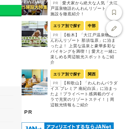
愛犬家から絶大な人気「大江
PR
戸温泉物語わんわんリゾート」全5
施設を徹底紹介！
エリア別で探す
中部
【栃木】「大江戸温泉物語わ
PR
んわんリゾート 那須塩原」に泊ま
ったよ！ 上質な温泉と豪華多彩な
バイキングを満喫！| 愛犬と一緒に
楽しめる周辺観光スポットもご紹
介
エリア別で探す
関西
【和歌山】「わんわんパラダ
PR
イス プレミア 南紀白浜」に泊まっ
たよ！プライベート感満載のヴィ
ラで充実のリゾートステイ！ | 周
辺観光情報もご紹介
PR