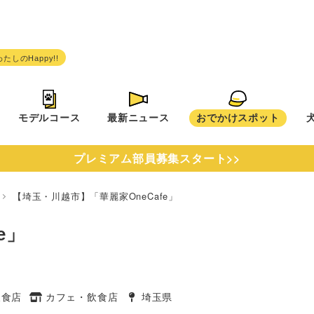
モデルコース
最新ニュース
おでかけスポット
プレミアム部員募集スタート>>
県
【埼玉・川越市】「華麗家OneCafe」
e」
飲食店
カフェ・飲食店
埼玉県
タグ
タグ