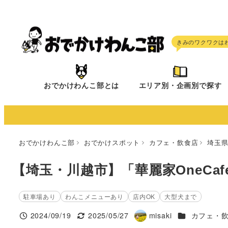
メ
イ
ン
コ
ン
テ
おでかけわんこ部とは
エリア別・企画別で探す
ン
ツ
へ
移
おでかけわんこ部
おでかけスポット
カフェ・飲食店
埼玉
動
【埼玉・川越市】「華麗家OneCaf
駐車場あり
わんこメニューあり
店内OK
大型犬まで
施設ジャンル
2024/09/19
2025/05/27
misaki
カフェ・
投稿日
更新日
著