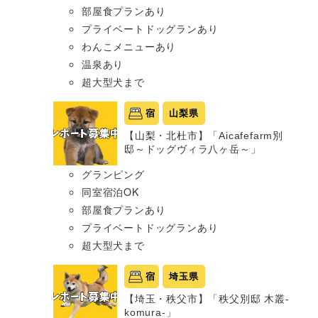
部屋食プランあり
プライベートドッグランあり
わんこメニューあり
温泉あり
超大型犬まで
宿
山梨県
【山梨・北杜市】「Aicafefarm別
邸～ドッグヴィラ八ヶ岳～」
グランピング
同室宿泊OK
部屋食プランあり
プライベートドッグランあり
超大型犬まで
宿
埼玉県
【埼玉・秩父市】「秩父別邸 木叢-
komura-」