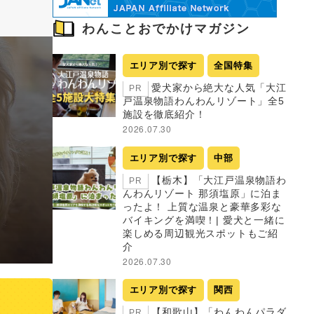
わんことおでかけマガジン
エリア別で探す
全国特集
愛犬家から絶大な人気「大江
PR
戸温泉物語わんわんリゾート」全5
施設を徹底紹介！
2026.07.30
エリア別で探す
中部
【栃木】「大江戸温泉物語わ
PR
んわんリゾート 那須塩原」に泊ま
ったよ！ 上質な温泉と豪華多彩な
バイキングを満喫！| 愛犬と一緒に
楽しめる周辺観光スポットもご紹
介
2026.07.30
エリア別で探す
関西
【和歌山】「わんわんパラダ
PR