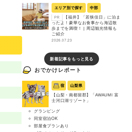
エリア別で探す
中部
【福井】「若狭佳日」に泊ま
PR
ったよ！豪華なお食事から海辺散
歩までを満喫！ | 周辺観光情報も
ご紹介
2026.07.23
新着記事をもっと見る
おでかけレポート
宿
山梨県
【山梨・南都留郡】「AWAUMI 富
士河口湖リゾート」
グランピング
同室宿泊OK
部屋食プランあり