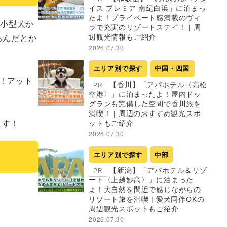
イス プレミア 南紀白浜」に泊まっ
たよ！プライベート感満載のヴィ
、小型犬か
ラで充実のリゾートステイ！ | 周
るんだとか
辺観光情報もご紹介
2026.07.30
エリア別で探す
中国・四国
！アット
【香川】「アパホテル〈高松
PR
空港〉」に泊まったよ！屋内ドッ
グランも完備した空間で香川旅を
満喫！ | 周辺のおすすめ観光スポ
ます！
ットもご紹介
2026.07.30
エリア別で探す
中部
【新潟】「アパホテル＆リゾ
PR
ート〈上越妙高〉」に泊まった
よ！大自然を間近で感じながらの
リゾート旅を満喫 | 愛犬同伴OKの
周辺観光スポットもご紹介
2026.07.30